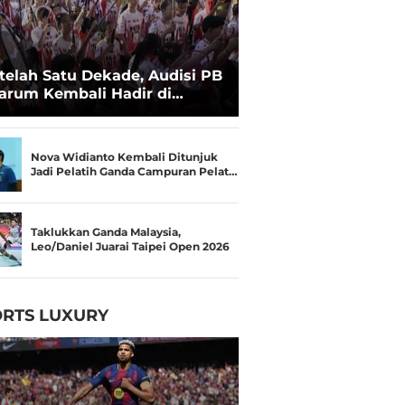
telah Satu Dekade, Audisi PB
arum Kembali Hadir di
kassar untuk Pencarian
lenta Super
Nova Widianto Kembali Ditunjuk
Jadi Pelatih Ganda Campuran Pelat…
Taklukkan Ganda Malaysia,
Leo/Daniel Juarai Taipei Open 2026
RTS LUXURY