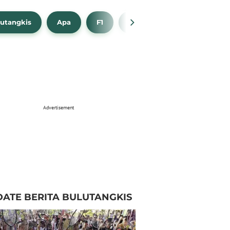
utangkis
Apa
F1
NBA
Bola Beli
Advertisement
ATE BERITA BULUTANGKIS