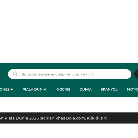
ONESIA
PIALA DUNIA
INGGRIS
DUNIA
SPANYOL
MOTO
 Piala Dunia 2026 racikan khas Bola.com. Klik di sini!