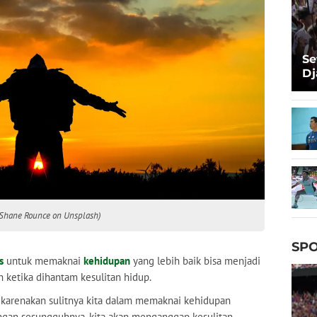
Se
Dj
Ma
Ta
by Shane Rounce on Unsplash)
SPO
s
untuk memaknai
kehidupan
yang lebih baik bisa menjadi
 ketika dihantam kesulitan hidup.
dikarenakan sulitnya kita dalam memaknai kehidupan
engan sesungguhnya, kita akan menganggap kesulitan