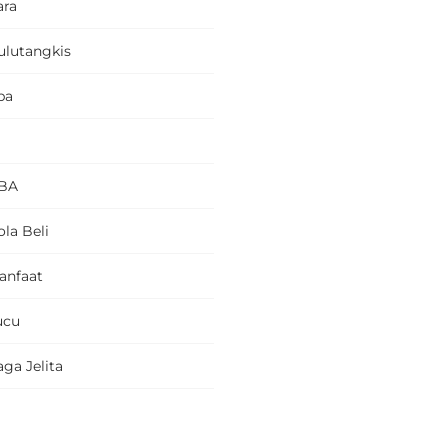
ara
ulutangkis
pa
BA
la Beli
anfaat
ucu
ga Jelita