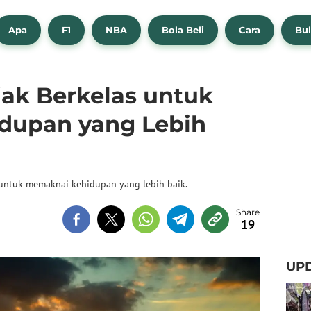
Apa
F1
NBA
Bola Beli
Cara
Bul
jak Berkelas untuk
dupan yang Lebih
 untuk memaknai kehidupan yang lebih baik.
19
UPD