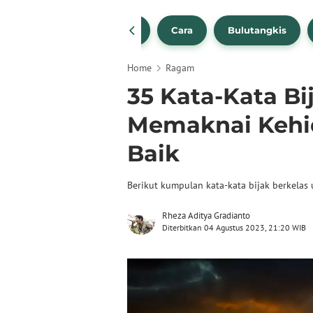
1
NBA
Bola Beli
Cara
Bulutangkis
Home
Ragam
35 Kata-Kata Bi
Memaknai Kehi
Baik
Berikut kumpulan kata-kata bijak berkelas
Rheza Aditya Gradianto
Diterbitkan 04 Agustus 2023, 21:20 WIB