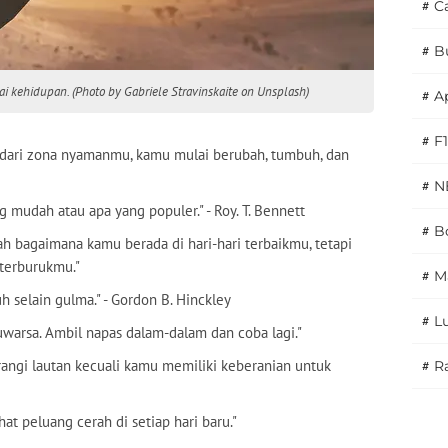
#
C
#
B
ai kehidupan. (Photo by Gabriele Stravinskaite on Unsplash)
#
A
#
F1
 dari zona nyamanmu, kamu mulai berubah, tumbuh, dan
#
N
g mudah atau apa yang populer." - Roy. T. Bennett
#
Bo
ah bagaimana kamu berada di hari-hari terbaikmu, tetapi
 terburukmu."
#
M
uh selain gulma." - Gordon B. Hinckley
#
L
uwarsa. Ambil napas dalam-dalam dan coba lagi."
angi lautan kecuali kamu memiliki keberanian untuk
#
Ra
hat peluang cerah di setiap hari baru."