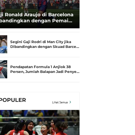
ji Ronald Araujo di Barcelona
bandingkan dengan Pemain
verpool, Begini Posisinya
Segini Gaji Rodri di Man City jika
Dibandingkan dengan Skuad Barce…
Pendapatan Formula 1 Anjlok 38
Persen, Jumlah Balapan Jadi Penye…
POPULER
Lihat Semua