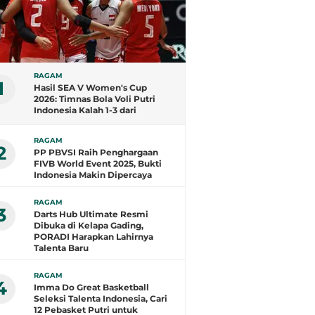
RAGAM
1
Hasil SEA V Women's Cup
2026: Timnas Bola Voli Putri
Indonesia Kalah 1-3 dari
Filipina
RAGAM
2
PP PBVSI Raih Penghargaan
FIVB World Event 2025, Bukti
Indonesia Makin Dipercaya
RAGAM
3
Darts Hub Ultimate Resmi
Dibuka di Kelapa Gading,
PORADI Harapkan Lahirnya
Talenta Baru
RAGAM
4
Imma Do Great Basketball
Seleksi Talenta Indonesia, Cari
12 Pebasket Putri untuk