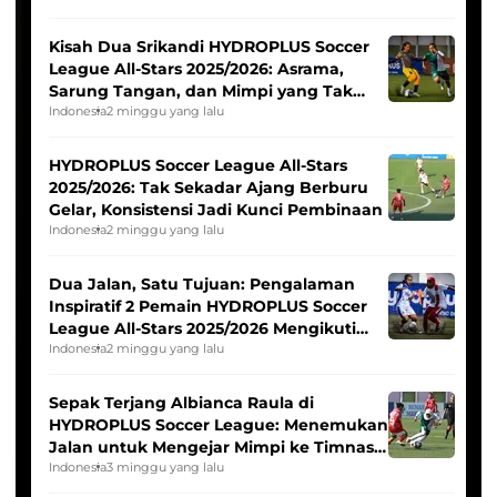
Kisah Dua Srikandi HYDROPLUS Soccer
League All-Stars 2025/2026: Asrama,
Sarung Tangan, dan Mimpi yang Tak
Pernah Padam
Indonesia
2 minggu yang lalu
HYDROPLUS Soccer League All-Stars
2025/2026: Tak Sekadar Ajang Berburu
Gelar, Konsistensi Jadi Kunci Pembinaan
Indonesia
2 minggu yang lalu
Dua Jalan, Satu Tujuan: Pengalaman
Inspiratif 2 Pemain HYDROPLUS Soccer
League All-Stars 2025/2026 Mengikuti
Seleksi Timnas Indonesia Putri
Indonesia
2 minggu yang lalu
Sepak Terjang Albianca Raula di
HYDROPLUS Soccer League: Menemukan
Jalan untuk Mengejar Mimpi ke Timnas
Indonesia Putri
Indonesia
3 minggu yang lalu