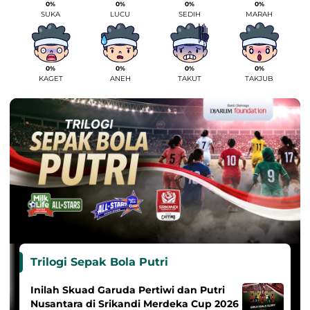
0%
0%
0%
0%
SUKA
LUCU
SEDIH
MARAH
0%
0%
0%
0%
KAGET
ANEH
TAKUT
TAKJUB
Trilogi Sepak Bola Putri
Inilah Skuad Garuda Pertiwi dan Putri
Nusantara di Srikandi Merdeka Cup 2026