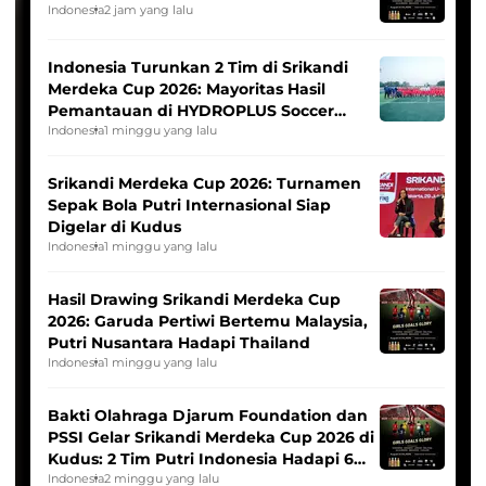
Indonesia
2 jam yang lalu
Indonesia Turunkan 2 Tim di Srikandi
Merdeka Cup 2026: Mayoritas Hasil
Pemantauan di HYDROPLUS Soccer
League
Indonesia
1 minggu yang lalu
Srikandi Merdeka Cup 2026: Turnamen
Sepak Bola Putri Internasional Siap
Digelar di Kudus
Indonesia
1 minggu yang lalu
Hasil Drawing Srikandi Merdeka Cup
2026: Garuda Pertiwi Bertemu Malaysia,
Putri Nusantara Hadapi Thailand
Indonesia
1 minggu yang lalu
Bakti Olahraga Djarum Foundation dan
PSSI Gelar Srikandi Merdeka Cup 2026 di
Kudus: 2 Tim Putri Indonesia Hadapi 6
Tim Asia
Indonesia
2 minggu yang lalu