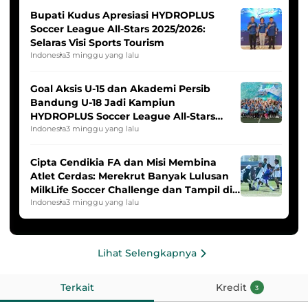
Bupati Kudus Apresiasi HYDROPLUS
Soccer League All-Stars 2025/2026:
Selaras Visi Sports Tourism
Indonesia
3 minggu yang lalu
Goal Aksis U-15 dan Akademi Persib
Bandung U-18 Jadi Kampiun
HYDROPLUS Soccer League All-Stars
2025/2026
Indonesia
3 minggu yang lalu
Cipta Cendikia FA dan Misi Membina
Atlet Cerdas: Merekrut Banyak Lulusan
MilkLife Soccer Challenge dan Tampil di
HYDROPLUS Soccer League
Indonesia
3 minggu yang lalu
Lihat Selengkapnya
Terkait
Kredit
3