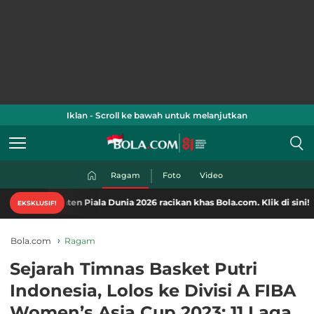
Iklan - Scroll ke bawah untuk melanjutkan
Ragam
Foto
Video
ten Piala Dunia 2026 racikan khas Bola.com. Klik di sini!
EKSKLUSIF!
Bola.com
Ragam
Sejarah Timnas Basket Putri
Indonesia, Lolos ke Divisi A FIBA
Women’s Asia Cup 2023: 11 Laga