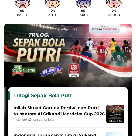
0%
0%
0%
0%
KAGET
ANEH
TAKUT
TAKJUB
Trilogi Sepak Bola Putri
Inilah Skuad Garuda Pertiwi dan Putri
Nusantara di Srikandi Merdeka Cup 2026
Indonesia
2 hari yang lalu
Indonesia Turunkan 2 Tim di Srikandi