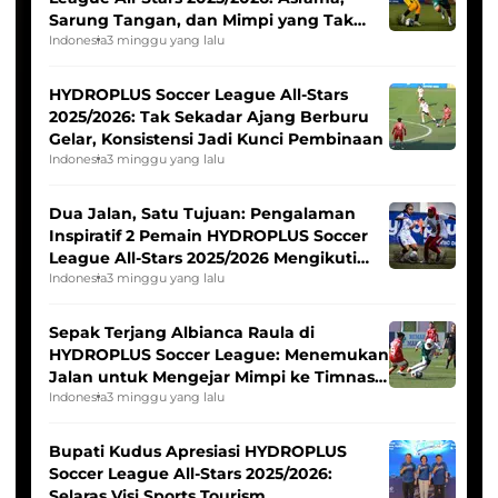
Sarung Tangan, dan Mimpi yang Tak
Pernah Padam
Indonesia
3 minggu yang lalu
HYDROPLUS Soccer League All-Stars
2025/2026: Tak Sekadar Ajang Berburu
Gelar, Konsistensi Jadi Kunci Pembinaan
Indonesia
3 minggu yang lalu
Dua Jalan, Satu Tujuan: Pengalaman
Inspiratif 2 Pemain HYDROPLUS Soccer
League All-Stars 2025/2026 Mengikuti
Seleksi Timnas Indonesia Putri
Indonesia
3 minggu yang lalu
Sepak Terjang Albianca Raula di
HYDROPLUS Soccer League: Menemukan
Jalan untuk Mengejar Mimpi ke Timnas
Indonesia Putri
Indonesia
3 minggu yang lalu
Bupati Kudus Apresiasi HYDROPLUS
Soccer League All-Stars 2025/2026:
Selaras Visi Sports Tourism