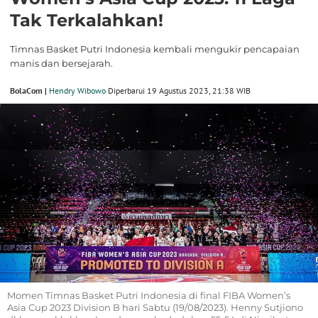
Tak Terkalahkan!
Timnas Basket Putri Indonesia kembali mengukir pencapaian
manis dan bersejarah.
BolaCom |
Hendry Wibowo
Diperbarui 19 Agustus 2023, 21:38 WIB
Momen Timnas Basket Putri Indonesia di final FIBA Women’s
Asia Cup 2023 Division B hari Sabtu (19/08/2023). Henny Sutjiono