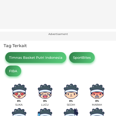
Advertisement
Tag Terkait
Timnas Basket Putri Indonesia
SportBites
FIBA
0%
0%
0%
0%
SUKA
LUCU
SEDIH
MARAH