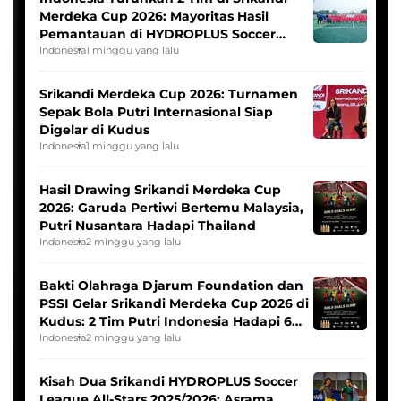
Merdeka Cup 2026: Mayoritas Hasil
Pemantauan di HYDROPLUS Soccer
League
Indonesia
1 minggu yang lalu
Srikandi Merdeka Cup 2026: Turnamen
Sepak Bola Putri Internasional Siap
Digelar di Kudus
Indonesia
1 minggu yang lalu
Hasil Drawing Srikandi Merdeka Cup
2026: Garuda Pertiwi Bertemu Malaysia,
Putri Nusantara Hadapi Thailand
Indonesia
2 minggu yang lalu
Bakti Olahraga Djarum Foundation dan
PSSI Gelar Srikandi Merdeka Cup 2026 di
Kudus: 2 Tim Putri Indonesia Hadapi 6
Tim Asia
Indonesia
2 minggu yang lalu
Kisah Dua Srikandi HYDROPLUS Soccer
League All-Stars 2025/2026: Asrama,