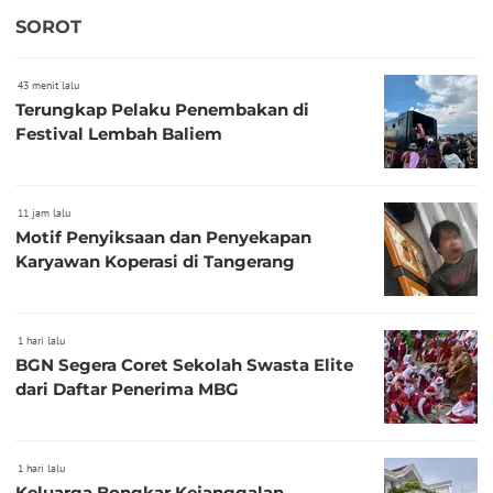
SOROT
43 menit lalu
Terungkap Pelaku Penembakan di
Festival Lembah Baliem
11 jam lalu
Motif Penyiksaan dan Penyekapan
Karyawan Koperasi di Tangerang
1 hari lalu
BGN Segera Coret Sekolah Swasta Elite
dari Daftar Penerima MBG
1 hari lalu
Keluarga Bongkar Kejanggalan