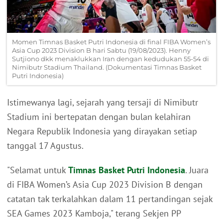
Momen Timnas Basket Putri Indonesia di final FIBA Women’s
Asia Cup 2023 Division B hari Sabtu (19/08/2023). Henny
Sutjiono dkk menaklukkan Iran dengan kedudukan 55-54 di
Nimibutr Stadium Thailand. (Dokumentasi Timnas Basket
Putri Indonesia)
Istimewanya lagi, sejarah yang tersaji di Nimibutr
Stadium ini bertepatan dengan bulan kelahiran
Negara Republik Indonesia yang dirayakan setiap
tanggal 17 Agustus.
"Selamat untuk
Timnas Basket Putri Indonesia
. Juara
di FIBA Women’s Asia Cup 2023 Division B dengan
catatan tak terkalahkan dalam 11 pertandingan sejak
SEA Games 2023 Kamboja," terang Sekjen PP