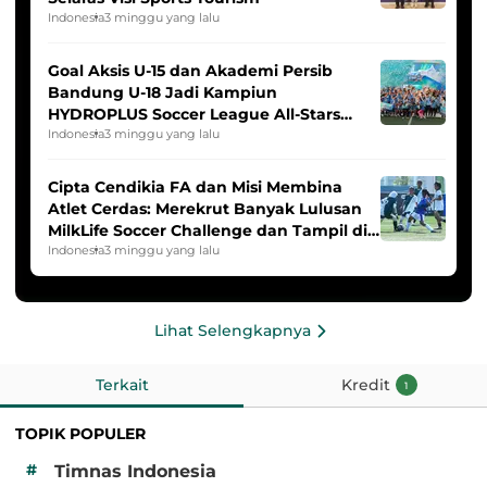
Indonesia
3 minggu yang lalu
Goal Aksis U-15 dan Akademi Persib
Bandung U-18 Jadi Kampiun
HYDROPLUS Soccer League All-Stars
2025/2026
Indonesia
3 minggu yang lalu
Cipta Cendikia FA dan Misi Membina
Atlet Cerdas: Merekrut Banyak Lulusan
MilkLife Soccer Challenge dan Tampil di
HYDROPLUS Soccer League
Indonesia
3 minggu yang lalu
Lihat Selengkapnya
Terkait
Kredit
1
TOPIK POPULER
#
Timnas Indonesia