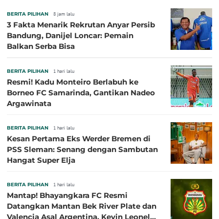
BERITA PILIHAN
8 jam lalu
3 Fakta Menarik Rekrutan Anyar Persib
Bandung, Danijel Loncar: Pemain
Balkan Serba Bisa
BERITA PILIHAN
1 hari lalu
Resmi! Kadu Monteiro Berlabuh ke
Borneo FC Samarinda, Gantikan Nadeo
Argawinata
BERITA PILIHAN
1 hari lalu
Kesan Pertama Eks Werder Bremen di
PSS Sleman: Senang dengan Sambutan
Hangat Super Elja
BERITA PILIHAN
1 hari lalu
Mantap! Bhayangkara FC Resmi
Datangkan Mantan Bek River Plate dan
Valencia Asal Argentina, Kevin Leonel