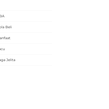
BA
la Beli
anfaat
ucu
ga Jelita