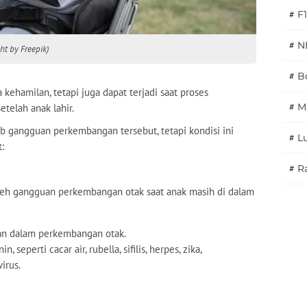
#
F1
#
N
ht by Freepik)
#
Bo
kehamilan, tetapi juga dapat terjadi saat proses
#
M
etelah anak lahir.
b gangguan perkembangan tersebut, tetapi kondisi ini
#
L
:
#
Ra
oleh gangguan perkembangan otak saat anak masih di dalam
an dalam perkembangan otak.
 seperti cacar air, rubella, sifilis, herpes, zika,
irus.