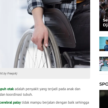
Se
Dj
Ma
Ta
ht by Freepik)
SPO
puh otak
adalah penyakit yang terjadi pada anak dan
dan koordinasi tubuh.
cerebral palsy
tidak mampu berjalan dengan baik sehingga