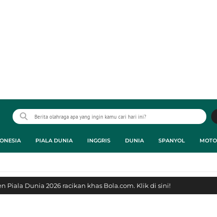
ONESIA
PIALA DUNIA
INGGRIS
DUNIA
SPANYOL
MOTO
 Piala Dunia 2026 racikan khas Bola.com. Klik di sini!