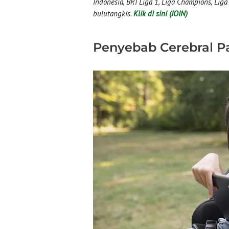
Indonesia, BRI Liga 1, Liga Champions, Liga I
bulutangkis.
Klik di sini (JOIN)
Penyebab Cerebral P