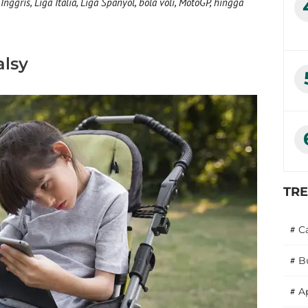
nggris, Liga Italia, Liga Spanyol, bola voli, MotoGP, hingga
alsy
TR
#
C
#
B
#
A