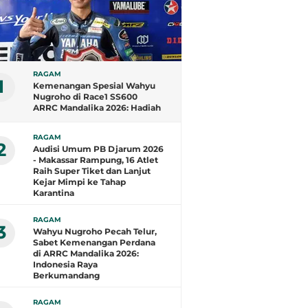
RAGAM
1
Kemenangan Spesial Wahyu
Nugroho di Race1 SS600
ARRC Mandalika 2026: Hadiah
untuk Kemerdekaan
Indonesia dan Ulang Tahun
RAGAM
Sang Kakak
2
Audisi Umum PB Djarum 2026
- Makassar Rampung, 16 Atlet
Raih Super Tiket dan Lanjut
Kejar Mimpi ke Tahap
Karantina
RAGAM
3
Wahyu Nugroho Pecah Telur,
Sabet Kemenangan Perdana
di ARRC Mandalika 2026:
Indonesia Raya
Berkumandang
RAGAM