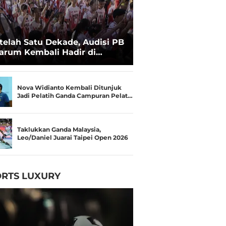
telah Satu Dekade, Audisi PB
arum Kembali Hadir di
kassar untuk Pencarian
lenta Super
Nova Widianto Kembali Ditunjuk
Jadi Pelatih Ganda Campuran Pelat…
Taklukkan Ganda Malaysia,
Leo/Daniel Juarai Taipei Open 2026
RTS LUXURY