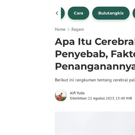
1
NBA
Bola Beli
Cara
Bulutangkis
Home
Ragam
Apa Itu Cerebra
Penyebab, Fakto
Penangananny
Berikut ini rangkuman tentang cerebral pal
Alfi Yuda
Diterbitkan 22 Agustus 2023, 15:40 WIB