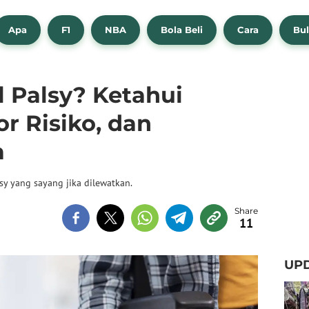
Apa
F1
NBA
Bola Beli
Cara
Bul
l Palsy? Ketahui
r Risiko, dan
a
sy yang sayang jika dilewatkan.
11
UPD