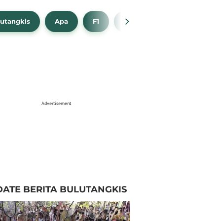
utangkis
Apa
F1
NBA
Bola Beli
Advertisement
ATE BERITA BULUTANGKIS