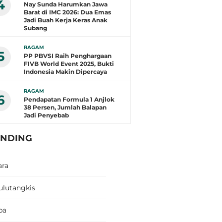
4
Nay Sunda Harumkan Jawa
Barat di IMC 2026: Dua Emas
Jadi Buah Kerja Keras Anak
Subang
RAGAM
5
PP PBVSI Raih Penghargaan
FIVB World Event 2025, Bukti
Indonesia Makin Dipercaya
RAGAM
6
Pendapatan Formula 1 Anjlok
38 Persen, Jumlah Balapan
Jadi Penyebab
ENDING
ara
ulutangkis
pa