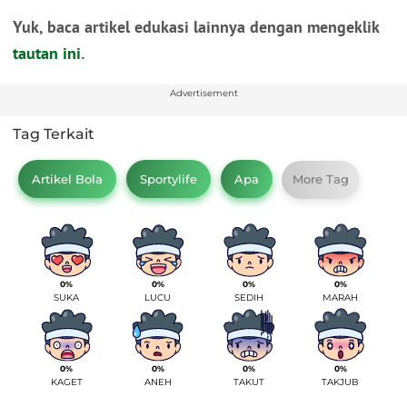
Yuk, baca artikel edukasi lainnya dengan mengeklik
tautan ini
.
Advertisement
Tag Terkait
Artikel Bola
Sportylife
Apa
More Tag
0%
0%
0%
0%
SUKA
LUCU
SEDIH
MARAH
0%
0%
0%
0%
KAGET
ANEH
TAKUT
TAKJUB