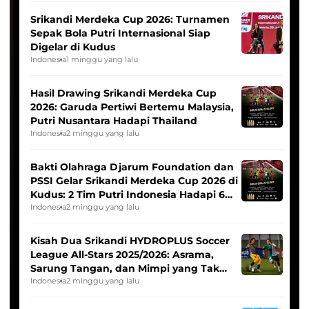
Srikandi Merdeka Cup 2026: Turnamen
Sepak Bola Putri Internasional Siap
Digelar di Kudus
Indonesia
1 minggu yang lalu
Hasil Drawing Srikandi Merdeka Cup
2026: Garuda Pertiwi Bertemu Malaysia,
Putri Nusantara Hadapi Thailand
Indonesia
2 minggu yang lalu
Bakti Olahraga Djarum Foundation dan
PSSI Gelar Srikandi Merdeka Cup 2026 di
Kudus: 2 Tim Putri Indonesia Hadapi 6
Tim Asia
Indonesia
2 minggu yang lalu
Kisah Dua Srikandi HYDROPLUS Soccer
League All-Stars 2025/2026: Asrama,
Sarung Tangan, dan Mimpi yang Tak
Pernah Padam
Indonesia
2 minggu yang lalu