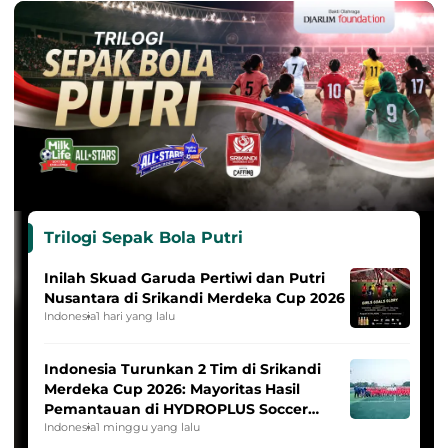
Trilogi Sepak Bola Putri
Inilah Skuad Garuda Pertiwi dan Putri
Nusantara di Srikandi Merdeka Cup 2026
Indonesia
1 hari yang lalu
Indonesia Turunkan 2 Tim di Srikandi
Merdeka Cup 2026: Mayoritas Hasil
Pemantauan di HYDROPLUS Soccer
League
Indonesia
1 minggu yang lalu