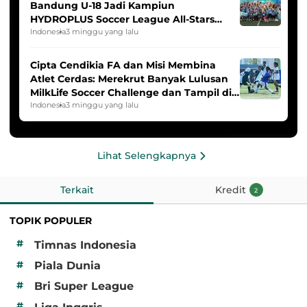
Bandung U-18 Jadi Kampiun
HYDROPLUS Soccer League All-Stars
2025/2026
Indonesia
3 minggu yang lalu
Cipta Cendikia FA dan Misi Membina
Atlet Cerdas: Merekrut Banyak Lulusan
MilkLife Soccer Challenge dan Tampil di
HYDROPLUS Soccer League
Indonesia
3 minggu yang lalu
Lihat Selengkapnya
Terkait
Kredit
2
TOPIK POPULER
#
Timnas Indonesia
#
Piala Dunia
#
Bri Super League
#