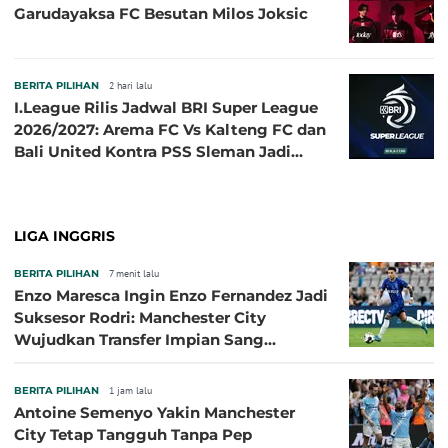
Garudayaksa FC Besutan Milos Joksic
BERITA PILIHAN
2 hari lalu
I.League Rilis Jadwal BRI Super League
2026/2027: Arema FC Vs Kalteng FC dan
Bali United Kontra PSS Sleman Jadi
Pembuka pada 4 September
LIGA INGGRIS
BERITA PILIHAN
7 menit lalu
Enzo Maresca Ingin Enzo Fernandez Jadi
Suksesor Rodri: Manchester City
Wujudkan Transfer Impian Sang
Pelatih?
BERITA PILIHAN
1 jam lalu
Antoine Semenyo Yakin Manchester
City Tetap Tangguh Tanpa Pep