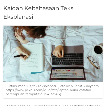
Kaidah Kebahasaan Teks
Eksplanasi
Ilustrasi menulis, teks eksplanasi. (Foto oleh Ketut Subiyanto:
https://www.pexels.com/id-id/foto/laptop-buku-catatan-
perempuan-tempat-tidur-4132345/)
Fokus pada hal umum (
generic
), bukan berfokus partisipan