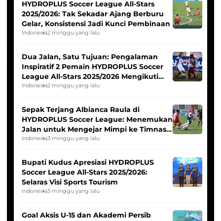
HYDROPLUS Soccer League All-Stars
2025/2026: Tak Sekadar Ajang Berburu
Gelar, Konsistensi Jadi Kunci Pembinaan
Indonesia
2 minggu yang lalu
Dua Jalan, Satu Tujuan: Pengalaman
Inspiratif 2 Pemain HYDROPLUS Soccer
League All-Stars 2025/2026 Mengikuti
Seleksi Timnas Indonesia Putri
Indonesia
2 minggu yang lalu
Sepak Terjang Albianca Raula di
HYDROPLUS Soccer League: Menemukan
Jalan untuk Mengejar Mimpi ke Timnas
Indonesia Putri
Indonesia
3 minggu yang lalu
Bupati Kudus Apresiasi HYDROPLUS
Soccer League All-Stars 2025/2026:
Selaras Visi Sports Tourism
Indonesia
3 minggu yang lalu
Goal Aksis U-15 dan Akademi Persib