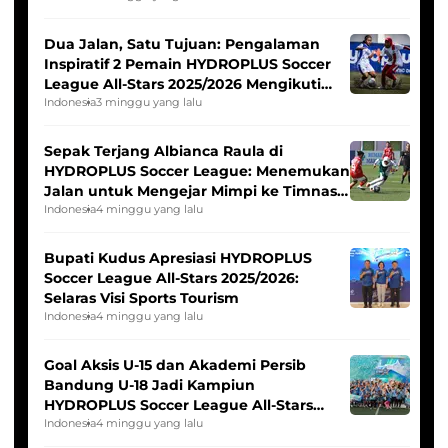
Dua Jalan, Satu Tujuan: Pengalaman
Inspiratif 2 Pemain HYDROPLUS Soccer
League All-Stars 2025/2026 Mengikuti
Seleksi Timnas Indonesia Putri
Indonesia
3 minggu yang lalu
Sepak Terjang Albianca Raula di
HYDROPLUS Soccer League: Menemukan
Jalan untuk Mengejar Mimpi ke Timnas
Indonesia Putri
Indonesia
4 minggu yang lalu
Bupati Kudus Apresiasi HYDROPLUS
Soccer League All-Stars 2025/2026:
Selaras Visi Sports Tourism
Indonesia
4 minggu yang lalu
Goal Aksis U-15 dan Akademi Persib
Bandung U-18 Jadi Kampiun
HYDROPLUS Soccer League All-Stars
2025/2026
Indonesia
4 minggu yang lalu