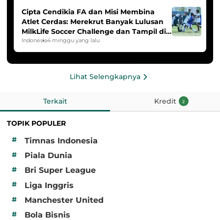
Cipta Cendikia FA dan Misi Membina
Atlet Cerdas: Merekrut Banyak Lulusan
MilkLife Soccer Challenge dan Tampil di
HYDROPLUS Soccer League
Indonesia
4 minggu yang lalu
Lihat Selengkapnya
Terkait
Kredit
2
TOPIK POPULER
#
Timnas Indonesia
#
Piala Dunia
#
Bri Super League
#
Liga Inggris
#
Manchester United
#
Bola Bisnis