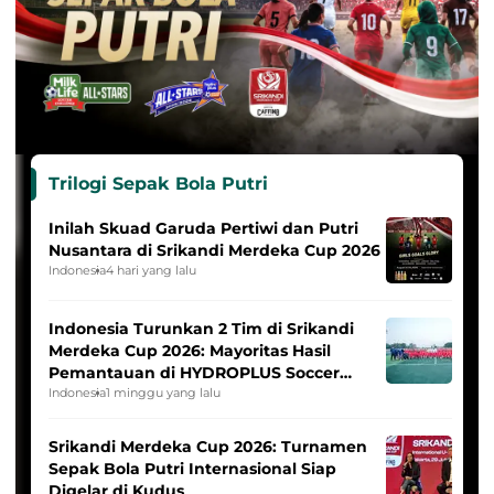
Trilogi Sepak Bola Putri
Inilah Skuad Garuda Pertiwi dan Putri
Nusantara di Srikandi Merdeka Cup 2026
Indonesia
4 hari yang lalu
Indonesia Turunkan 2 Tim di Srikandi
Merdeka Cup 2026: Mayoritas Hasil
Pemantauan di HYDROPLUS Soccer
League
Indonesia
1 minggu yang lalu
Srikandi Merdeka Cup 2026: Turnamen
Sepak Bola Putri Internasional Siap
Digelar di Kudus