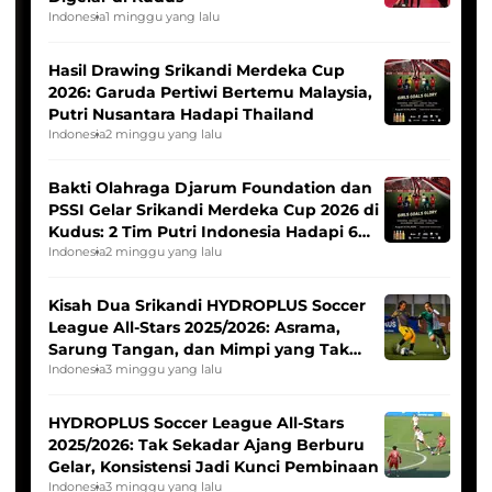
Indonesia
1 minggu yang lalu
Hasil Drawing Srikandi Merdeka Cup
2026: Garuda Pertiwi Bertemu Malaysia,
Putri Nusantara Hadapi Thailand
Indonesia
2 minggu yang lalu
Bakti Olahraga Djarum Foundation dan
PSSI Gelar Srikandi Merdeka Cup 2026 di
Kudus: 2 Tim Putri Indonesia Hadapi 6
Tim Asia
Indonesia
2 minggu yang lalu
Kisah Dua Srikandi HYDROPLUS Soccer
League All-Stars 2025/2026: Asrama,
Sarung Tangan, dan Mimpi yang Tak
Pernah Padam
Indonesia
3 minggu yang lalu
HYDROPLUS Soccer League All-Stars
2025/2026: Tak Sekadar Ajang Berburu
Gelar, Konsistensi Jadi Kunci Pembinaan
Indonesia
3 minggu yang lalu