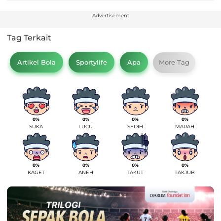
Advertisement
Tag Terkait
Artikel Bola
Sportylife
Apa
More Tag
0%
0%
0%
0%
SUKA
LUCU
SEDIH
MARAH
0%
0%
0%
0%
KAGET
ANEH
TAKUT
TAKJUB