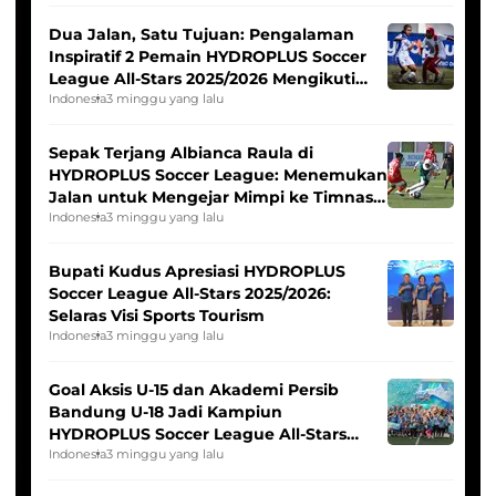
Dua Jalan, Satu Tujuan: Pengalaman
Inspiratif 2 Pemain HYDROPLUS Soccer
League All-Stars 2025/2026 Mengikuti
Seleksi Timnas Indonesia Putri
Indonesia
3 minggu yang lalu
Sepak Terjang Albianca Raula di
HYDROPLUS Soccer League: Menemukan
Jalan untuk Mengejar Mimpi ke Timnas
Indonesia Putri
Indonesia
3 minggu yang lalu
Bupati Kudus Apresiasi HYDROPLUS
Soccer League All-Stars 2025/2026:
Selaras Visi Sports Tourism
Indonesia
3 minggu yang lalu
Goal Aksis U-15 dan Akademi Persib
Bandung U-18 Jadi Kampiun
HYDROPLUS Soccer League All-Stars
2025/2026
Indonesia
3 minggu yang lalu