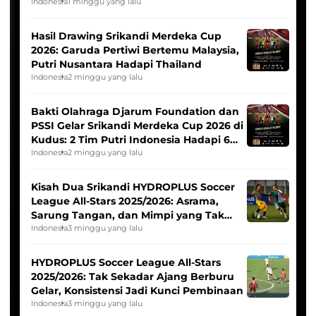
Indonesia
1 minggu yang lalu
Hasil Drawing Srikandi Merdeka Cup
2026: Garuda Pertiwi Bertemu Malaysia,
Putri Nusantara Hadapi Thailand
Indonesia
2 minggu yang lalu
Bakti Olahraga Djarum Foundation dan
PSSI Gelar Srikandi Merdeka Cup 2026 di
Kudus: 2 Tim Putri Indonesia Hadapi 6
Tim Asia
Indonesia
2 minggu yang lalu
Kisah Dua Srikandi HYDROPLUS Soccer
League All-Stars 2025/2026: Asrama,
Sarung Tangan, dan Mimpi yang Tak
Pernah Padam
Indonesia
3 minggu yang lalu
HYDROPLUS Soccer League All-Stars
2025/2026: Tak Sekadar Ajang Berburu
Gelar, Konsistensi Jadi Kunci Pembinaan
Indonesia
3 minggu yang lalu