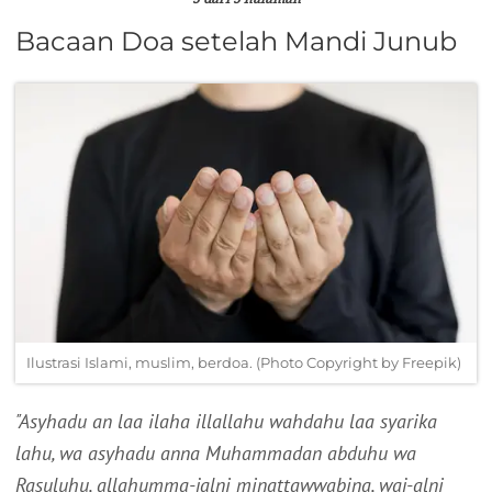
5 dari 5 halaman
Bacaan Doa setelah Mandi Junub
Ilustrasi Islami, muslim, berdoa. (Photo Copyright by Freepik)
"Asyhadu an laa ilaha illallahu wahdahu laa syarika
lahu, wa asyhadu anna Muhammadan abduhu wa
Rasuluhu, allahumma-jalni minattawwabina, waj-alni