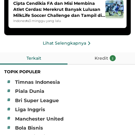
Cipta Cendikia FA dan Misi Membina
Atlet Cerdas: Merekrut Banyak Lulusan
MilkLife Soccer Challenge dan Tampil di
HYDROPLUS Soccer League
Indonesia
3 minggu yang lalu
Lihat Selengkapnya
Terkait
Kredit
2
TOPIK POPULER
#
Timnas Indonesia
#
Piala Dunia
#
Bri Super League
#
Liga Inggris
#
Manchester United
#
Bola Bisnis