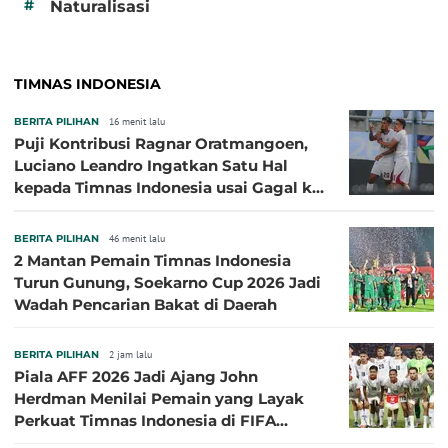
#
Naturalisasi
TIMNAS INDONESIA
BERITA PILIHAN
16 menit lalu
Puji Kontribusi Ragnar Oratmangoen,
Luciano Leandro Ingatkan Satu Hal
kepada Timnas Indonesia usai Gagal ke
Semifinal Piala AFF 2026
BERITA PILIHAN
46 menit lalu
2 Mantan Pemain Timnas Indonesia
Turun Gunung, Soekarno Cup 2026 Jadi
Wadah Pencarian Bakat di Daerah
BERITA PILIHAN
2 jam lalu
Piala AFF 2026 Jadi Ajang John
Herdman Menilai Pemain yang Layak
Perkuat Timnas Indonesia di FIFA
ASEAN Cup 2026