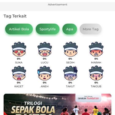
Advertisement
Tag Terkait
Artikel Bola
Sportylife
Apa
More Tag
0%
0%
0%
0%
SUKA
LUCU
SEDIH
MARAH
0%
0%
0%
0%
KAGET
ANEH
TAKUT
TAKJUB