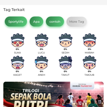
Tag Terkait
Sportylife
Apa
contoh
More Tag
0%
0%
0%
0%
SUKA
LUCU
SEDIH
MARAH
0%
0%
0%
0%
KAGET
ANEH
TAKUT
TAKJUB