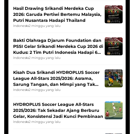
Hasil Drawing Srikandi Merdeka Cup
2026: Garuda Pertiwi Bertemu Malaysia,
Putri Nusantara Hadapi Thailand
Indonesia
2 minggu yang lalu
Bakti Olahraga Djarum Foundation dan
PSSI Gelar Srikandi Merdeka Cup 2026 di
Kudus: 2 Tim Putri Indonesia Hadapi 6
Tim Asia
Indonesia
2 minggu yang lalu
Kisah Dua Srikandi HYDROPLUS Soccer
League All-Stars 2025/2026: Asrama,
Sarung Tangan, dan Mimpi yang Tak
Pernah Padam
Indonesia
2 minggu yang lalu
HYDROPLUS Soccer League All-Stars
2025/2026: Tak Sekadar Ajang Berburu
Gelar, Konsistensi Jadi Kunci Pembinaan
Indonesia
2 minggu yang lalu