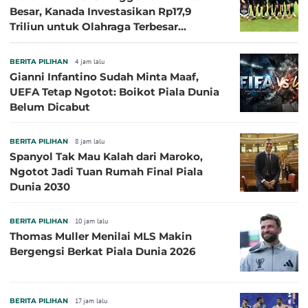
Besar, Kanada Investasikan Rp17,9
Triliun untuk Olahraga Terbesar
Sepanjang Sejarah
BERITA PILIHAN
4 jam lalu
Gianni Infantino Sudah Minta Maaf,
UEFA Tetap Ngotot: Boikot Piala Dunia
Belum Dicabut
BERITA PILIHAN
8 jam lalu
Spanyol Tak Mau Kalah dari Maroko,
Ngotot Jadi Tuan Rumah Final Piala
Dunia 2030
BERITA PILIHAN
10 jam lalu
Thomas Muller Menilai MLS Makin
Bergengsi Berkat Piala Dunia 2026
BERITA PILIHAN
17 jam lalu