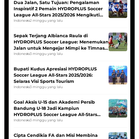
Dua Jalan, Satu Tujuan: Pengalaman
Inspiratif 2 Pemain HYDROPLUS Soccer
League All-Stars 2025/2026 Mengikuti
Seleksi Timnas Indonesia Putri
Indonesia
2 minggu yang lalu
Sepak Terjang Albianca Raula di
HYDROPLUS Soccer League: Menemukan
Jalan untuk Mengejar Mimpi ke Timnas
Indonesia Putri
Indonesia
3 minggu yang lalu
Bupati Kudus Apresiasi HYDROPLUS
Soccer League All-Stars 2025/2026:
Selaras Visi Sports Tourism
Indonesia
3 minggu yang lalu
Goal Aksis U-15 dan Akademi Persib
Bandung U-18 Jadi Kampiun
HYDROPLUS Soccer League All-Stars
2025/2026
Indonesia
3 minggu yang lalu
Cipta Cendikia FA dan Misi Membina