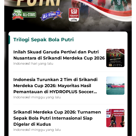
Trilogi Sepak Bola Putri
Inilah Skuad Garuda Pertiwi dan Putri
Nusantara di Srikandi Merdeka Cup 2026
Indonesia
1 hari yang lalu
Indonesia Turunkan 2 Tim di Srikandi
Merdeka Cup 2026: Mayoritas Hasil
Pemantauan di HYDROPLUS Soccer
League
Indonesia
1 minggu yang lalu
Srikandi Merdeka Cup 2026: Turnamen
Sepak Bola Putri Internasional Siap
Digelar di Kudus
Indonesia
1 minggu yang lalu