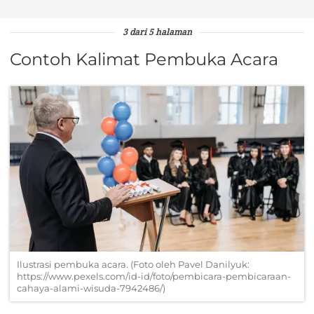
3 dari 5 halaman
Contoh Kalimat Pembuka Acara
Ilustrasi pembuka acara. (Foto oleh Pavel Danilyuk:
https://www.pexels.com/id-id/foto/pembicara-pembicaraan-
cahaya-alami-wisuda-7942486/)