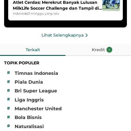
Atlet Cerdas: Merekrut Banyak Lulusan
MilkLife Soccer Challenge dan Tampil di
HYDROPLUS Soccer League
Indonesia
3 minggu yang lalu
Lihat Selengkapnya
Terkait
Kredit
1
TOPIK POPULER
#
Timnas Indonesia
#
Piala Dunia
#
Bri Super League
#
Liga Inggris
#
Manchester United
#
Bola Bisnis
#
Naturalisasi