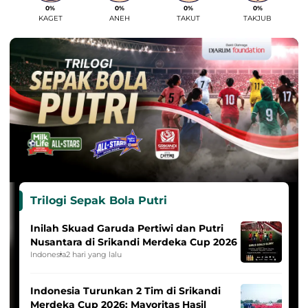
0%
0%
0%
0%
KAGET
ANEH
TAKUT
TAKJUB
Trilogi Sepak Bola Putri
Inilah Skuad Garuda Pertiwi dan Putri
Nusantara di Srikandi Merdeka Cup 2026
Indonesia
2 hari yang lalu
Indonesia Turunkan 2 Tim di Srikandi
Merdeka Cup 2026: Mayoritas Hasil