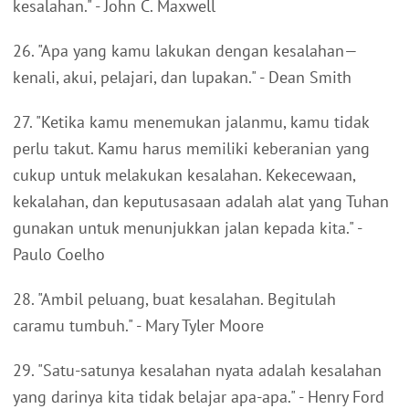
kesalahan." - John C. Maxwell
26. "Apa yang kamu lakukan dengan kesalahan—
kenali, akui, pelajari, dan lupakan." - Dean Smith
27. "Ketika kamu menemukan jalanmu, kamu tidak
perlu takut. Kamu harus memiliki keberanian yang
cukup untuk melakukan kesalahan. Kekecewaan,
kekalahan, dan keputusasaan adalah alat yang Tuhan
gunakan untuk menunjukkan jalan kepada kita." -
Paulo Coelho
28. "Ambil peluang, buat kesalahan. Begitulah
caramu tumbuh." - Mary Tyler Moore
29. "Satu-satunya kesalahan nyata adalah kesalahan
yang darinya kita tidak belajar apa-apa." - Henry Ford