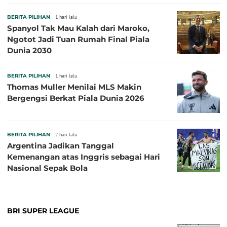
BERITA PILIHAN
1 hari lalu
Spanyol Tak Mau Kalah dari Maroko,
Ngotot Jadi Tuan Rumah Final Piala
Dunia 2030
BERITA PILIHAN
1 hari lalu
Thomas Muller Menilai MLS Makin
Bergengsi Berkat Piala Dunia 2026
BERITA PILIHAN
2 hari lalu
Argentina Jadikan Tanggal
Kemenangan atas Inggris sebagai Hari
Nasional Sepak Bola
BRI SUPER LEAGUE