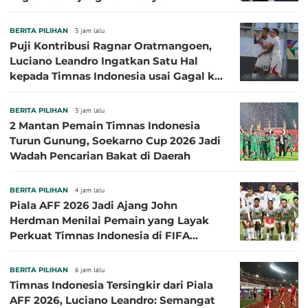
BERITA PILIHAN
3 jam lalu
Puji Kontribusi Ragnar Oratmangoen,
Luciano Leandro Ingatkan Satu Hal
kepada Timnas Indonesia usai Gagal ke
Semifinal Piala AFF 2026
BERITA PILIHAN
3 jam lalu
2 Mantan Pemain Timnas Indonesia
Turun Gunung, Soekarno Cup 2026 Jadi
Wadah Pencarian Bakat di Daerah
BERITA PILIHAN
4 jam lalu
Piala AFF 2026 Jadi Ajang John
Herdman Menilai Pemain yang Layak
Perkuat Timnas Indonesia di FIFA
ASEAN Cup 2026
BERITA PILIHAN
6 jam lalu
Timnas Indonesia Tersingkir dari Piala
AFF 2026, Luciano Leandro: Semangat