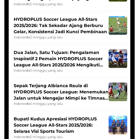
Pernah Padam
Indonesia
3 minggu yang lalu
HYDROPLUS Soccer League All-Stars
2025/2026: Tak Sekadar Ajang Berburu
Gelar, Konsistensi Jadi Kunci Pembinaan
Indonesia
3 minggu yang lalu
Dua Jalan, Satu Tujuan: Pengalaman
Inspiratif 2 Pemain HYDROPLUS Soccer
League All-Stars 2025/2026 Mengikuti
Seleksi Timnas Indonesia Putri
Indonesia
3 minggu yang lalu
Sepak Terjang Albianca Raula di
HYDROPLUS Soccer League: Menemukan
Jalan untuk Mengejar Mimpi ke Timnas
Indonesia Putri
Indonesia
3 minggu yang lalu
Bupati Kudus Apresiasi HYDROPLUS
Soccer League All-Stars 2025/2026:
Selaras Visi Sports Tourism
Indonesia
3 minggu yang lalu