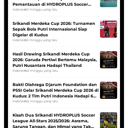
Pemantauan di HYDROPLUS Soccer
League
Indonesia
1 minggu yang lalu
Srikandi Merdeka Cup 2026: Turnamen
Sepak Bola Putri Internasional Siap
Digelar di Kudus
Indonesia
1 minggu yang lalu
Hasil Drawing Srikandi Merdeka Cup
2026: Garuda Pertiwi Bertemu Malaysia,
Putri Nusantara Hadapi Thailand
Indonesia
2 minggu yang lalu
Bakti Olahraga Djarum Foundation dan
PSSI Gelar Srikandi Merdeka Cup 2026 di
Kudus: 2 Tim Putri Indonesia Hadapi 6
Tim Asia
Indonesia
2 minggu yang lalu
Kisah Dua Srikandi HYDROPLUS Soccer
League All-Stars 2025/2026: Asrama,
Sarung Tangan, dan Mimpi yang Tak