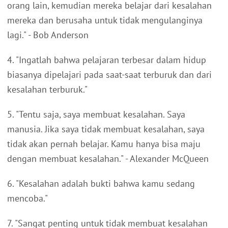
orang lain, kemudian mereka belajar dari kesalahan
mereka dan berusaha untuk tidak mengulanginya
lagi." - Bob Anderson
4. "Ingatlah bahwa pelajaran terbesar dalam hidup
biasanya dipelajari pada saat-saat terburuk dan dari
kesalahan terburuk."
5. "Tentu saja, saya membuat kesalahan. Saya
manusia. Jika saya tidak membuat kesalahan, saya
tidak akan pernah belajar. Kamu hanya bisa maju
dengan membuat kesalahan." - Alexander McQueen
6. "Kesalahan adalah bukti bahwa kamu sedang
mencoba."
7. "Sangat penting untuk tidak membuat kesalahan