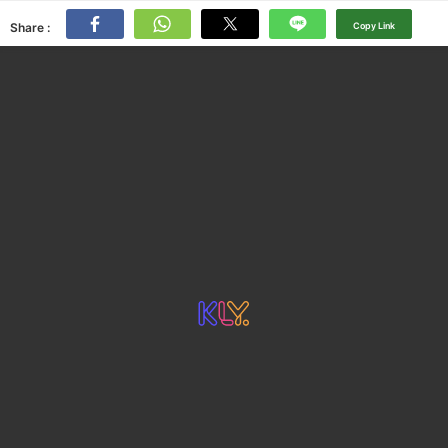
Share :
Copy Link