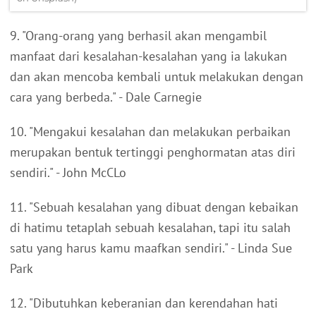
9. "Orang-orang yang berhasil akan mengambil
manfaat dari kesalahan-kesalahan yang ia lakukan
dan akan mencoba kembali untuk melakukan dengan
cara yang berbeda." - Dale Carnegie
10. "Mengakui kesalahan dan melakukan perbaikan
merupakan bentuk tertinggi penghormatan atas diri
sendiri." - John McCLo
11. "Sebuah kesalahan yang dibuat dengan kebaikan
di hatimu tetaplah sebuah kesalahan, tapi itu salah
satu yang harus kamu maafkan sendiri." - Linda Sue
Park
12. "Dibutuhkan keberanian dan kerendahan hati