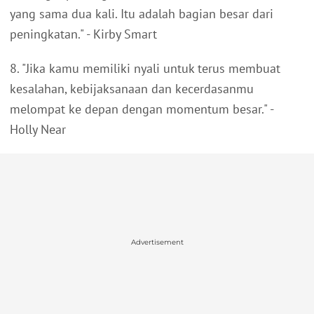
yang sama dua kali. Itu adalah bagian besar dari
peningkatan." - Kirby Smart
8. "Jika kamu memiliki nyali untuk terus membuat
kesalahan, kebijaksanaan dan kecerdasanmu
melompat ke depan dengan momentum besar." -
Holly Near
Advertisement