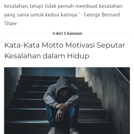
kesalahan, tetapi tidak pernah membuat kesalahan
yang sama untuk kedua kalinya." - George Bernard
Shaw
4 dari 5 halaman
Kata-Kata Motto Motivasi Seputar
Kesalahan dalam Hidup