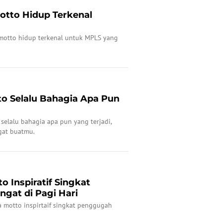
tto Hidup Terkenal
 motto hidup terkenal untuk MPLS yang
to Selalu Bahagia Apa Pun
selalu bahagia apa pun yang terjadi,
gat buatmu.
o Inspiratif Singkat
gat di Pagi Hari
a motto inspirtaif singkat penggugah