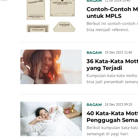
RAGAM
12 Jul 2024 20:40
Contoh-Contoh Mo
untuk MPLS
Berikut ini contoh-contoh
bisa menjadi referensi.
RAGAM
19 Des 2023 21:40
36 Kata-Kata Mot
yang Terjadi
Kumpulan kata-kata motto 
bisa jadi penambah seman
RAGAM
18 Des 2023 09:20
40 Kata-Kata Mott
Penggugah Seman
Berikut kumpulan kata-kat
semangat di pagi hari.