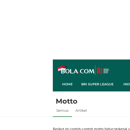
HOME
BRI SUPER LEAGUE
IND
Motto
Semua
Artikel
Berikut ini contoh-contoh motto hidup terkenal 