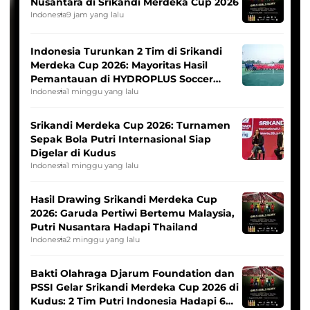
Nusantara di Srikandi Merdeka Cup 2026
Indonesia
9 jam yang lalu
Indonesia Turunkan 2 Tim di Srikandi
Merdeka Cup 2026: Mayoritas Hasil
Pemantauan di HYDROPLUS Soccer
League
Indonesia
1 minggu yang lalu
Srikandi Merdeka Cup 2026: Turnamen
Sepak Bola Putri Internasional Siap
Digelar di Kudus
Indonesia
1 minggu yang lalu
Hasil Drawing Srikandi Merdeka Cup
2026: Garuda Pertiwi Bertemu Malaysia,
Putri Nusantara Hadapi Thailand
Indonesia
2 minggu yang lalu
Bakti Olahraga Djarum Foundation dan
PSSI Gelar Srikandi Merdeka Cup 2026 di
Kudus: 2 Tim Putri Indonesia Hadapi 6