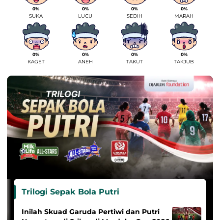
0%
0%
0%
0%
SUKA
LUCU
SEDIH
MARAH
0%
0%
0%
0%
KAGET
ANEH
TAKUT
TAKJUB
Trilogi Sepak Bola Putri
Inilah Skuad Garuda Pertiwi dan Putri