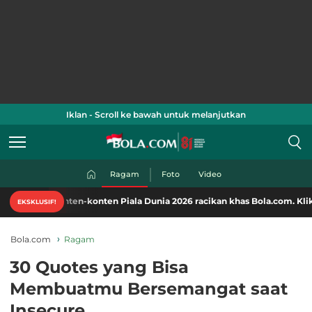
Iklan - Scroll ke bawah untuk melanjutkan
Ragam
Foto
Video
nten-konten Piala Dunia 2026 racikan khas Bola.com. Klik di sini!
EKSKLUSIF!
Bola.com
Ragam
30 Quotes yang Bisa
Membuatmu Bersemangat saat
Insecure