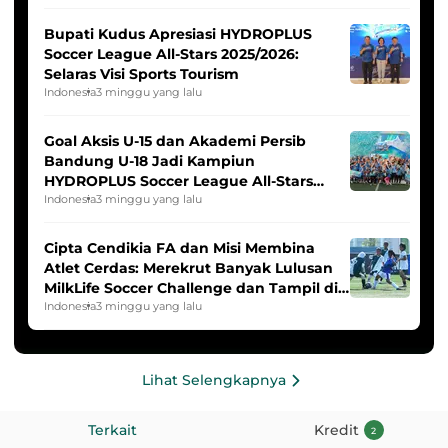
Bupati Kudus Apresiasi HYDROPLUS
Soccer League All-Stars 2025/2026:
Selaras Visi Sports Tourism
Indonesia
3 minggu yang lalu
Goal Aksis U-15 dan Akademi Persib
Bandung U-18 Jadi Kampiun
HYDROPLUS Soccer League All-Stars
2025/2026
Indonesia
3 minggu yang lalu
Cipta Cendikia FA dan Misi Membina
Atlet Cerdas: Merekrut Banyak Lulusan
MilkLife Soccer Challenge dan Tampil di
HYDROPLUS Soccer League
Indonesia
3 minggu yang lalu
Lihat Selengkapnya
Terkait
Kredit
2