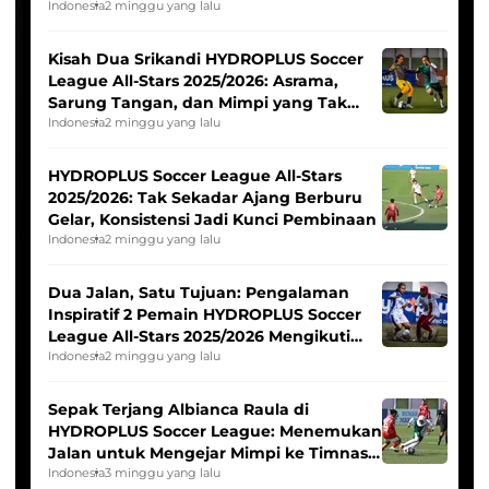
Tim Asia
Indonesia
2 minggu yang lalu
Kisah Dua Srikandi HYDROPLUS Soccer
League All-Stars 2025/2026: Asrama,
Sarung Tangan, dan Mimpi yang Tak
Pernah Padam
Indonesia
2 minggu yang lalu
HYDROPLUS Soccer League All-Stars
2025/2026: Tak Sekadar Ajang Berburu
Gelar, Konsistensi Jadi Kunci Pembinaan
Indonesia
2 minggu yang lalu
Dua Jalan, Satu Tujuan: Pengalaman
Inspiratif 2 Pemain HYDROPLUS Soccer
League All-Stars 2025/2026 Mengikuti
Seleksi Timnas Indonesia Putri
Indonesia
2 minggu yang lalu
Sepak Terjang Albianca Raula di
HYDROPLUS Soccer League: Menemukan
Jalan untuk Mengejar Mimpi ke Timnas
Indonesia Putri
Indonesia
3 minggu yang lalu