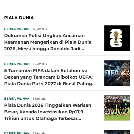
PIALA DUNIA
BERITA PILIHAN
12 jam lalu
Dokumen Polisi Ungkap Ancaman
Keamanan Mengerikan di Piala Dunia
2026, Messi hingga Ronaldo Jadi
Sasaran
BERITA PILIHAN
23 jam lalu
5 Turnamen FIFA dalam Setahun ke
Depan yang Terancam Diboikot UEFA:
Piala Dunia Putri 2027 di Brasil Paling
Besar
BERITA PILIHAN
2 hari lalu
Piala Dunia 2026 Tinggalkan Warisan
Besar, Kanada Investasikan Rp17,9
Triliun untuk Olahraga Terbesar
Sepanjang Sejarah
BERITA PILIHAN
2 hari lalu