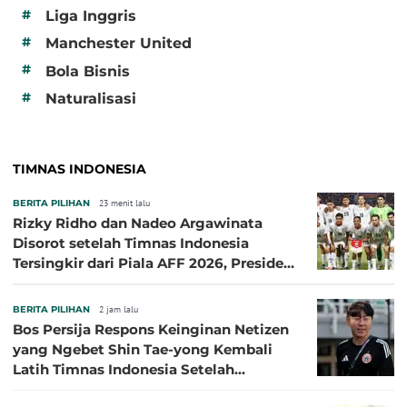
#
Liga Inggris
#
Manchester United
#
Bola Bisnis
#
Naturalisasi
TIMNAS INDONESIA
BERITA PILIHAN
23 menit lalu
Rizky Ridho dan Nadeo Argawinata
Disorot setelah Timnas Indonesia
Tersingkir dari Piala AFF 2026, Presiden
Persija Pasang Badan
BERITA PILIHAN
2 jam lalu
Bos Persija Respons Keinginan Netizen
yang Ngebet Shin Tae-yong Kembali
Latih Timnas Indonesia Setelah
Tersingkir dari Piala AFF 2026