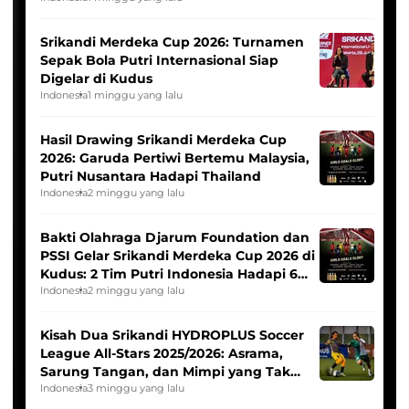
Srikandi Merdeka Cup 2026: Turnamen
Sepak Bola Putri Internasional Siap
Digelar di Kudus
Indonesia
1 minggu yang lalu
Hasil Drawing Srikandi Merdeka Cup
2026: Garuda Pertiwi Bertemu Malaysia,
Putri Nusantara Hadapi Thailand
Indonesia
2 minggu yang lalu
Bakti Olahraga Djarum Foundation dan
PSSI Gelar Srikandi Merdeka Cup 2026 di
Kudus: 2 Tim Putri Indonesia Hadapi 6
Tim Asia
Indonesia
2 minggu yang lalu
Kisah Dua Srikandi HYDROPLUS Soccer
League All-Stars 2025/2026: Asrama,
Sarung Tangan, dan Mimpi yang Tak
Pernah Padam
Indonesia
3 minggu yang lalu