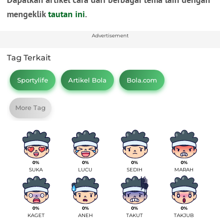
mengeklik
tautan ini
.
Advertisement
Tag Terkait
Sportylife
Artikel Bola
Bola.com
More Tag
0%
0%
0%
0%
SUKA
LUCU
SEDIH
MARAH
0%
0%
0%
0%
KAGET
ANEH
TAKUT
TAKJUB