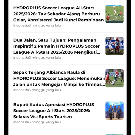
HYDROPLUS Soccer League All-Stars
2025/2026: Tak Sekadar Ajang Berburu
Gelar, Konsistensi Jadi Kunci Pembinaan
Indonesia
3 minggu yang lalu
Dua Jalan, Satu Tujuan: Pengalaman
Inspiratif 2 Pemain HYDROPLUS Soccer
League All-Stars 2025/2026 Mengikuti
Seleksi Timnas Indonesia Putri
Indonesia
3 minggu yang lalu
Sepak Terjang Albianca Raula di
HYDROPLUS Soccer League: Menemukan
Jalan untuk Mengejar Mimpi ke Timnas
Indonesia Putri
Indonesia
3 minggu yang lalu
Bupati Kudus Apresiasi HYDROPLUS
Soccer League All-Stars 2025/2026:
Selaras Visi Sports Tourism
Indonesia
3 minggu yang lalu