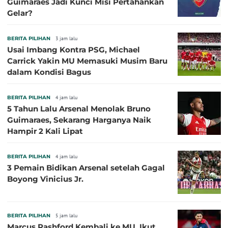
Guimaraes Jadi Kunci Misi Pertahankan
Gelar?
BERITA PILIHAN
3 jam lalu
Usai Imbang Kontra PSG, Michael
Carrick Yakin MU Memasuki Musim Baru
dalam Kondisi Bagus
BERITA PILIHAN
4 jam lalu
5 Tahun Lalu Arsenal Menolak Bruno
Guimaraes, Sekarang Harganya Naik
Hampir 2 Kali Lipat
BERITA PILIHAN
4 jam lalu
3 Pemain Bidikan Arsenal setelah Gagal
Boyong Vinicius Jr.
BERITA PILIHAN
5 jam lalu
Marcus Rashford Kembali ke MU, Ikut