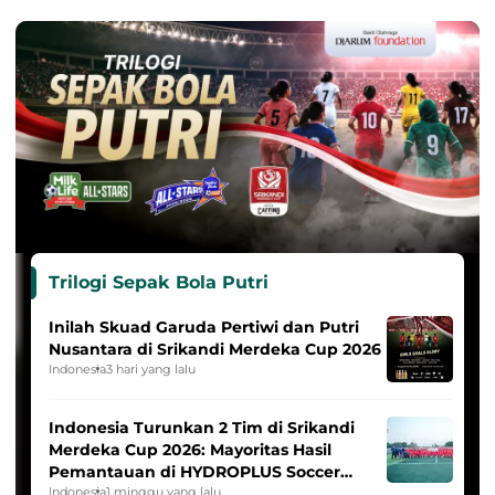
Trilogi Sepak Bola Putri
Inilah Skuad Garuda Pertiwi dan Putri
Nusantara di Srikandi Merdeka Cup 2026
Indonesia
3 hari yang lalu
Indonesia Turunkan 2 Tim di Srikandi
Merdeka Cup 2026: Mayoritas Hasil
Pemantauan di HYDROPLUS Soccer
League
Indonesia
1 minggu yang lalu