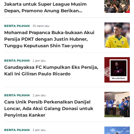
Jakarta untuk Super League Musim
Depan, Pramono Anung Berikan
Penjelasan terkait Dukungan BUMD
BERITA PILIHAN
53 menit lalu
Mohamad Prapanca Buka-bukaan Akui
Persija PDKT dengan Justin Hubner,
Tunggu Keputusan Shin Tae-yong
BERITA PILIHAN
1 jam lalu
Garudayaksa FC Kumpulkan Eks Persija,
Kali Ini Giliran Paulo Ricardo
BERITA PILIHAN
2 jam lalu
Cara Unik Persib Perkenalkan Danijel
Loncar, Ada Aksi Galang Donasi untuk
Penyintas Kanker
BERITA PILIHAN
3 jam lalu