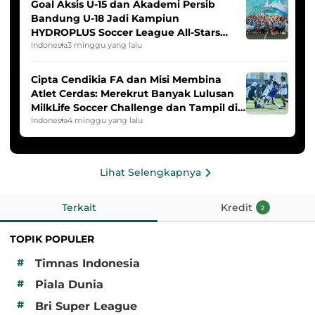
Goal Aksis U-15 dan Akademi Persib
Bandung U-18 Jadi Kampiun
HYDROPLUS Soccer League All-Stars
2025/2026
Indonesia
3 minggu yang lalu
Cipta Cendikia FA dan Misi Membina
Atlet Cerdas: Merekrut Banyak Lulusan
MilkLife Soccer Challenge dan Tampil di
HYDROPLUS Soccer League
Indonesia
4 minggu yang lalu
Lihat Selengkapnya
Terkait
Kredit
2
TOPIK POPULER
#
Timnas Indonesia
#
Piala Dunia
#
Bri Super League