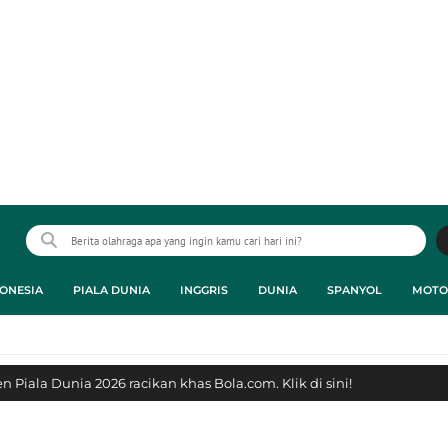
ONESIA
PIALA DUNIA
INGGRIS
DUNIA
SPANYOL
MOTO
 Piala Dunia 2026 racikan khas Bola.com. Klik di sini!