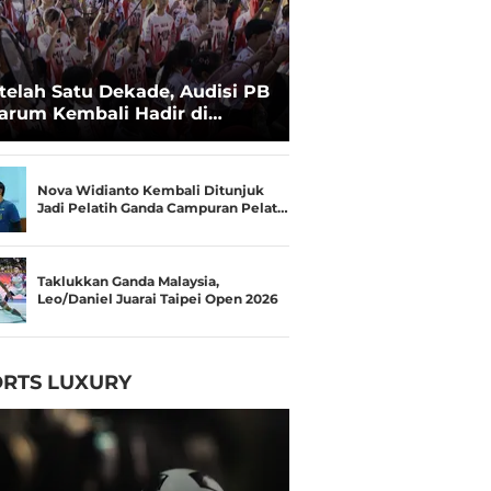
telah Satu Dekade, Audisi PB
arum Kembali Hadir di
kassar untuk Pencarian
lenta Super
Nova Widianto Kembali Ditunjuk
Jadi Pelatih Ganda Campuran Pelat…
Taklukkan Ganda Malaysia,
Leo/Daniel Juarai Taipei Open 2026
RTS LUXURY