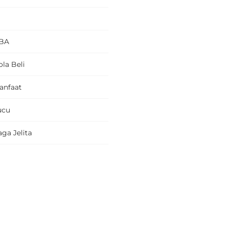
BA
la Beli
anfaat
ucu
ga Jelita