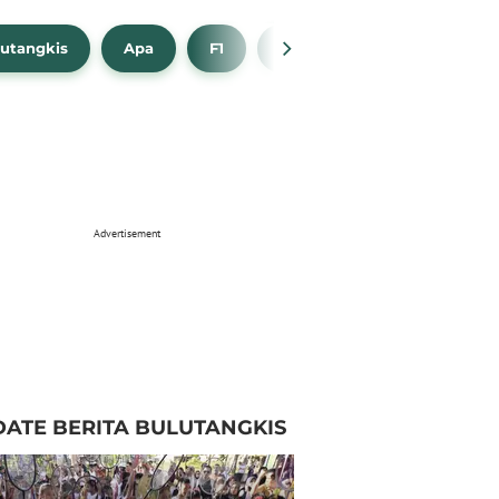
utangkis
Apa
F1
NBA
Bola Beli
Advertisement
ATE BERITA BULUTANGKIS