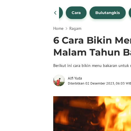
1
NBA
Bola Beli
Cara
Bulutangkis
Home
Ragam
6 Cara Bikin M
Malam Tahun B
Berikut ini cara bikin menu bakaran untu
Alfi Yuda
Diterbitkan 02 Desember 2023, 06:03 WI