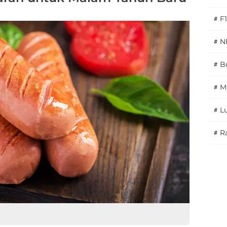
#
F1
#
N
#
Bo
#
M
#
L
#
Ra