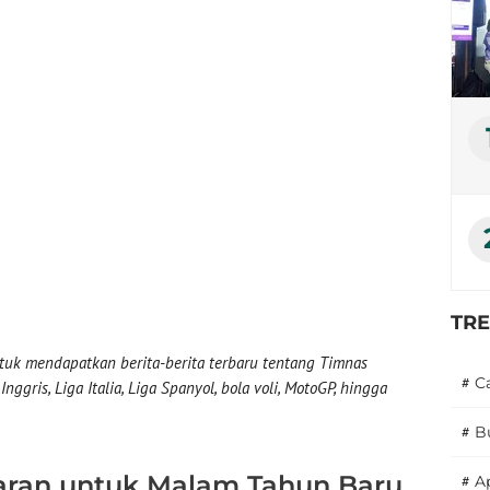
TR
uk mendapatkan berita-berita terbaru tentang Timnas
#
C
nggris, Liga Italia, Liga Spanyol, bola voli, MotoGP, hingga
#
B
aran untuk Malam Tahun Baru
#
A