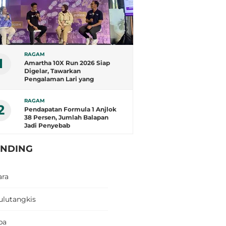
RAGAM
1
Amartha 10X Run 2026 Siap
Digelar, Tawarkan
Pengalaman Lari yang
Berbeda
RAGAM
2
Pendapatan Formula 1 Anjlok
38 Persen, Jumlah Balapan
Jadi Penyebab
ENDING
ara
ulutangkis
pa