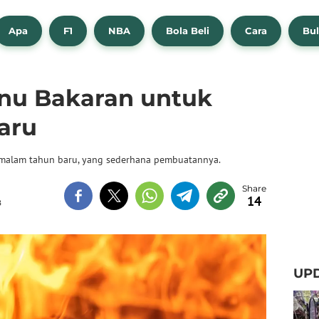
Apa
F1
NBA
Bola Beli
Cara
Bul
enu Bakaran untuk
aru
k malam tahun baru, yang sederhana pembuatannya.
14
B
UPD