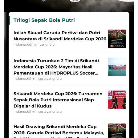
Trilogi Sepak Bola Putri
Inilah Skuad Garuda Pertiwi dan Putri
Nusantara di Srikandi Merdeka Cup 2026
Indonesia
2 hari yang lalu
Indonesia Turunkan 2 Tim di Srikandi
Merdeka Cup 2026: Mayoritas Hasil
Pemantauan di HYDROPLUS Soccer
League
Indonesia
1 minggu yang lalu
Srikandi Merdeka Cup 2026: Turnamen
Sepak Bola Putri Internasional Siap
Digelar di Kudus
Indonesia
1 minggu yang lalu
Hasil Drawing Srikandi Merdeka Cup
2026: Garuda Pertiwi Bertemu Malaysia,