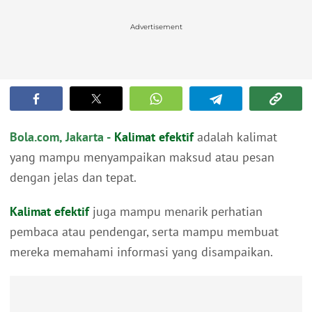
Advertisement
Bola.com, Jakarta -
Kalimat efektif
adalah kalimat
yang mampu menyampaikan maksud atau pesan
dengan jelas dan tepat.
Kalimat efektif
juga mampu menarik perhatian
pembaca atau pendengar, serta mampu membuat
mereka memahami informasi yang disampaikan.