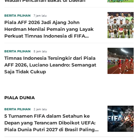
Wadah Pencarian Bakat di Daerah
BERITA PILIHAN
7 jam lalu
Piala AFF 2026 Jadi Ajang John
Herdman Menilai Pemain yang Layak
Perkuat Timnas Indonesia di FIFA
ASEAN Cup 2026
BERITA PILIHAN
8 jam lalu
Timnas Indonesia Tersingkir dari Piala
AFF 2026, Luciano Leandro: Semangat
Saja Tidak Cukup
PIALA DUNIA
BERITA PILIHAN
2 jam lalu
5 Turnamen FIFA dalam Setahun ke
Depan yang Terancam Diboikot UEFA:
Piala Dunia Putri 2027 di Brasil Paling
Besar