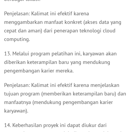
Penjelasan: Kalimat ini efektif karena
menggambarkan manfaat konkret (akses data yang
cepat dan aman) dari penerapan teknologi cloud
computing.
13. Melalui program pelatihan ini, karyawan akan
diberikan keterampilan baru yang mendukung
pengembangan karier mereka.
Penjelasan: Kalimat ini efektif karena menjelaskan
tujuan program (memberikan keterampilan baru) dan
manfaatnya (mendukung pengembangan karier
karyawan).
14. Keberhasilan proyek ini dapat diukur dari