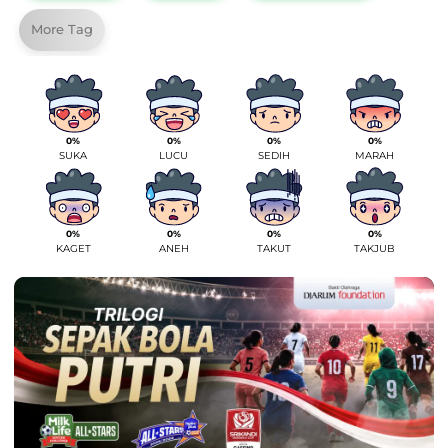
More Tag
0%
0%
0%
0%
SUKA
LUCU
SEDIH
MARAH
0%
0%
0%
0%
KAGET
ANEH
TAKUT
TAKJUB