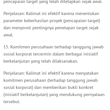
pencapaian target yang telah ditetapkan sejak awal.
Penjelasan: Kalimat ini efektif karena menentukan
parameter keberhasilan proyek (pencapaian target)
dan menyoroti pentingnya penetapan target sejak
awal.
15. Komitmen perusahaan terhadap tanggung jawab
sosial korporat tercermin dalam berbagai inisiatif
berkelanjutan yang telah dilaksanakan.
Penjelasan: Kalimat ini efektif karena menyatakan
komitmen perusahaan (terhadap tanggung jawab
sosial korporat) dan memberikan bukti konkret
(inisiatif berkelanjutan) yang mendukung pernyataan
tersebut.