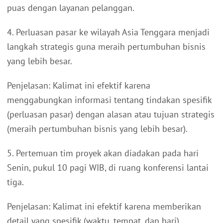
puas dengan layanan pelanggan.
4. Perluasan pasar ke wilayah Asia Tenggara menjadi
langkah strategis guna meraih pertumbuhan bisnis
yang lebih besar.
Penjelasan: Kalimat ini efektif karena
menggabungkan informasi tentang tindakan spesifik
(perluasan pasar) dengan alasan atau tujuan strategis
(meraih pertumbuhan bisnis yang lebih besar).
5. Pertemuan tim proyek akan diadakan pada hari
Senin, pukul 10 pagi WIB, di ruang konferensi lantai
tiga.
Penjelasan: Kalimat ini efektif karena memberikan
detail yang spesifik (waktu, tempat, dan hari)