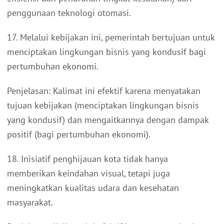
penggunaan teknologi otomasi.
17. Melalui kebijakan ini, pemerintah bertujuan untuk
menciptakan lingkungan bisnis yang kondusif bagi
pertumbuhan ekonomi.
Penjelasan: Kalimat ini efektif karena menyatakan
tujuan kebijakan (menciptakan lingkungan bisnis
yang kondusif) dan mengaitkannya dengan dampak
positif (bagi pertumbuhan ekonomi).
18. Inisiatif penghijauan kota tidak hanya
memberikan keindahan visual, tetapi juga
meningkatkan kualitas udara dan kesehatan
masyarakat.