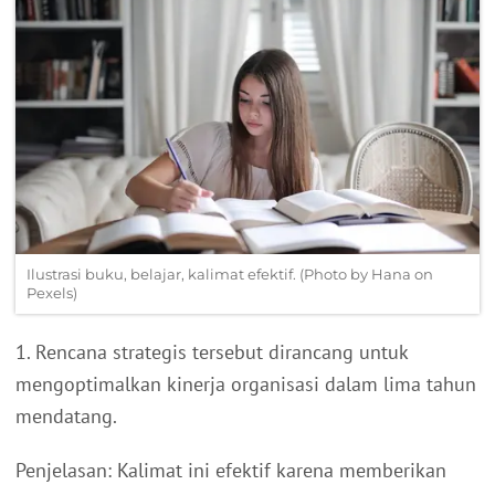
Ilustrasi buku, belajar, kalimat efektif. (Photo by Hana on
Pexels)
1. Rencana strategis tersebut dirancang untuk
mengoptimalkan kinerja organisasi dalam lima tahun
mendatang.
Penjelasan: Kalimat ini efektif karena memberikan