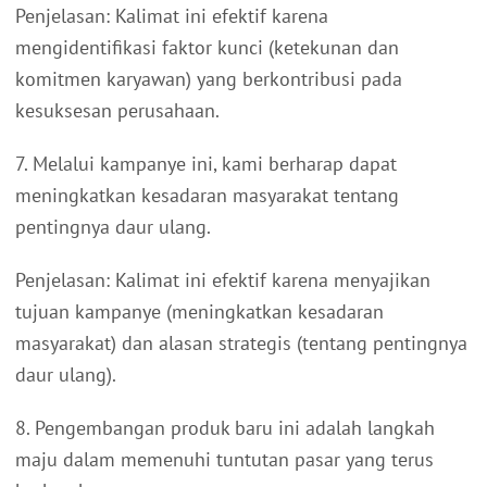
Penjelasan: Kalimat ini efektif karena
mengidentifikasi faktor kunci (ketekunan dan
komitmen karyawan) yang berkontribusi pada
kesuksesan perusahaan.
7. Melalui kampanye ini, kami berharap dapat
meningkatkan kesadaran masyarakat tentang
pentingnya daur ulang.
Penjelasan: Kalimat ini efektif karena menyajikan
tujuan kampanye (meningkatkan kesadaran
masyarakat) dan alasan strategis (tentang pentingnya
daur ulang).
8. Pengembangan produk baru ini adalah langkah
maju dalam memenuhi tuntutan pasar yang terus