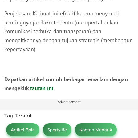
Penjelasan: Kalimat ini efektif karena menyoroti
pentingnya perilaku tertentu (mempertahankan
komunikasi terbuka dan transparan) dan
mengaitkannya dengan tujuan strategis (membangun
kepercayaan).
Dapatkan artikel contoh berbagai tema lain dengan
mengeklik
tautan ini
.
Advertisement
Tag Terkait
Artikel Bola
Sportylife
Konten Menarik