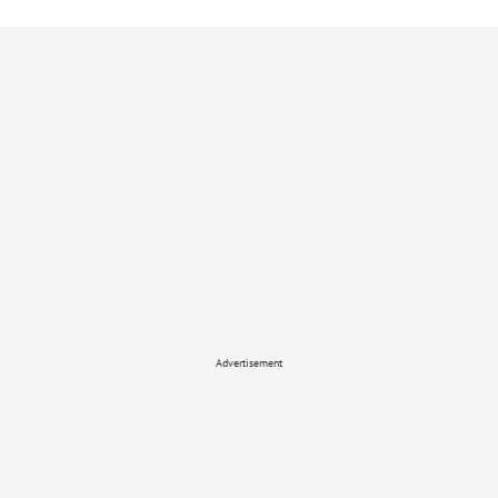
Advertisement