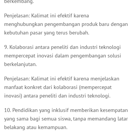
berkembang.
Penjelasan: Kalimat ini efektif karena
menghubungkan pengembangan produk baru dengan
kebutuhan pasar yang terus berubah.
9. Kolaborasi antara peneliti dan industri teknologi
mempercepat inovasi dalam pengembangan solusi
berkelanjutan.
Penjelasan: Kalimat ini efektif karena menjelaskan
manfaat konkret dari kolaborasi (mempercepat
inovasi) antara peneliti dan industri teknologi.
10. Pendidikan yang inklusif memberikan kesempatan
yang sama bagi semua siswa, tanpa memandang latar
belakang atau kemampuan.