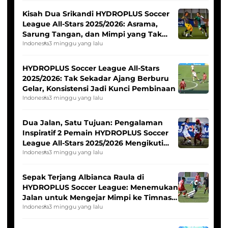
Kisah Dua Srikandi HYDROPLUS Soccer
League All-Stars 2025/2026: Asrama,
Sarung Tangan, dan Mimpi yang Tak
Pernah Padam
Indonesia
3 minggu yang lalu
HYDROPLUS Soccer League All-Stars
2025/2026: Tak Sekadar Ajang Berburu
Gelar, Konsistensi Jadi Kunci Pembinaan
Indonesia
3 minggu yang lalu
Dua Jalan, Satu Tujuan: Pengalaman
Inspiratif 2 Pemain HYDROPLUS Soccer
League All-Stars 2025/2026 Mengikuti
Seleksi Timnas Indonesia Putri
Indonesia
3 minggu yang lalu
Sepak Terjang Albianca Raula di
HYDROPLUS Soccer League: Menemukan
Jalan untuk Mengejar Mimpi ke Timnas
Indonesia Putri
Indonesia
3 minggu yang lalu