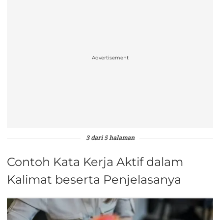
Advertisement
3 dari 5 halaman
Contoh Kata Kerja Aktif dalam
Kalimat beserta Penjelasanya