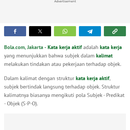
Advertisement
Bola.com, Jakarta -
Kata kerja aktif
adalah
kata kerja
yang menunjukkan bahwa subjek dalam
kalimat
melakukan tindakan atau pekerjaan terhadap objek.
Dalam kalimat dengan struktur
kata kerja aktif
,
subjek bertindak langsung terhadap objek. Struktur
kalimatnya biasanya mengikuti pola Subjek - Predikat
- Objek (S-P-O).