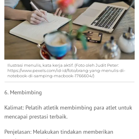
Ilustrasi menulis, kata kerja aktif. (Foto oleh Judit Peter:
https://www.pexels.com/id-id/foto/orang-yang-menulis-di-
notebook-di-samping-macbook-1766604/)
6. Membimbing
Kalimat: Pelatih atletik membimbing para atlet untuk
mencapai prestasi terbaik.
Penjelasan: Melakukan tindakan memberikan