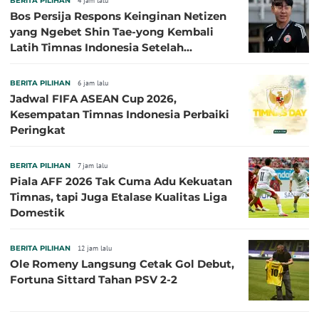
BERITA PILIHAN
4 jam lalu
Bos Persija Respons Keinginan Netizen
yang Ngebet Shin Tae-yong Kembali
Latih Timnas Indonesia Setelah
Tersingkir dari Piala AFF 2026
BERITA PILIHAN
6 jam lalu
Jadwal FIFA ASEAN Cup 2026,
Kesempatan Timnas Indonesia Perbaiki
Peringkat
BERITA PILIHAN
7 jam lalu
Piala AFF 2026 Tak Cuma Adu Kekuatan
Timnas, tapi Juga Etalase Kualitas Liga
Domestik
BERITA PILIHAN
12 jam lalu
Ole Romeny Langsung Cetak Gol Debut,
Fortuna Sittard Tahan PSV 2-2