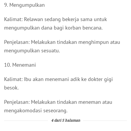
9. Mengumpulkan
Kalimat: Relawan sedang bekerja sama untuk
mengumpulkan dana bagi korban bencana.
Penjelasan: Melakukan tindakan menghimpun atau
mengumpulkan sesuatu.
10. Menemani
Kalimat: Ibu akan menemani adik ke dokter gigi
besok.
Penjelasan: Melakukan tindakan meneman atau
mengakomodasi seseorang.
4 dari 5 halaman