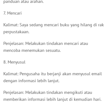
panduan atau arahan.
7. Mencari
Kalimat: Saya sedang mencari buku yang hilang di rak
perpustakaan.
Penjelasan: Melakukan tindakan mencari atau
mencoba menemukan sesuatu.
8. Menyusul
Kalimat: Pengusaha itu berjanji akan menyusul email
dengan informasi lebih lanjut.
Penjelasan: Melakukan tindakan mengikuti atau
memberikan informasi lebih lanjut di kemudian hari.