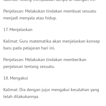
Penjelasan: Melakukan tindakan membuat sesuatu
menjadi menyala atau hidup.
17. Menjelaskan
Kalimat: Guru matematika akan menjelaskan konsep
baru pada pelajaran hari ini.
Penjelasan: Melakukan tindakan memberikan
penjelasan tentang sesuatu.
18. Mengakui
Kalimat: Dia dengan jujur mengakui kesalahan yang
telah dilakukannya.