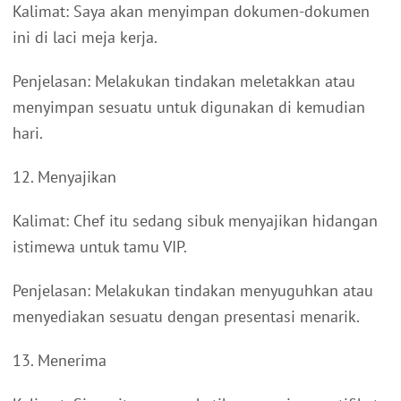
Kalimat: Saya akan menyimpan dokumen-dokumen
ini di laci meja kerja.
Penjelasan: Melakukan tindakan meletakkan atau
menyimpan sesuatu untuk digunakan di kemudian
hari.
12. Menyajikan
Kalimat: Chef itu sedang sibuk menyajikan hidangan
istimewa untuk tamu VIP.
Penjelasan: Melakukan tindakan menyuguhkan atau
menyediakan sesuatu dengan presentasi menarik.
13. Menerima