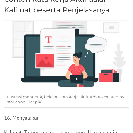
Kalimat beserta Penjelasanya
Ilustrasi mengetik, belajar, kata kerja aktif. (Photo created by
stories on Freepik)
16. Menyalakan
Kalimat: Tolong menyalakan lampu di ruangan ini.