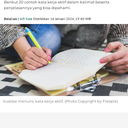
Berikut 20 contoh kata kerja aktif dalam kalimat beserta
penjelasannya yang bisa dipahami.
BolaCom |
Alfi Yuda
Diterbitkan 16 Januari 2024, 19:40 WIB
Ilustrasi menulis, kata kerja aktif. (Photo Copyright by Freepik)