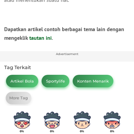
Dapatkan artikel contoh berbagai tema lain dengan
mengeklik
tautan ini
.
Advertisement
Tag Terkait
Artikel Bola
Sportylife
Konten Menarik
More Tag
0%
0%
0%
0%