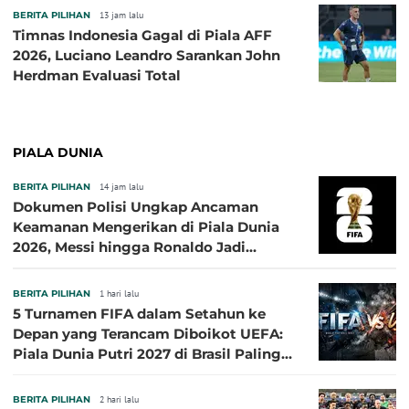
BERITA PILIHAN
13 jam lalu
Timnas Indonesia Gagal di Piala AFF
2026, Luciano Leandro Sarankan John
Herdman Evaluasi Total
PIALA DUNIA
BERITA PILIHAN
14 jam lalu
Dokumen Polisi Ungkap Ancaman
Keamanan Mengerikan di Piala Dunia
2026, Messi hingga Ronaldo Jadi
Sasaran
BERITA PILIHAN
1 hari lalu
5 Turnamen FIFA dalam Setahun ke
Depan yang Terancam Diboikot UEFA:
Piala Dunia Putri 2027 di Brasil Paling
Besar
BERITA PILIHAN
2 hari lalu