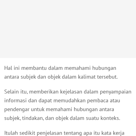
Hal ini membantu dalam memahami hubungan
antara subjek dan objek dalam kalimat tersebut.
Selain itu, memberikan kejelasan dalam penyampaian
informasi dan dapat memudahkan pembaca atau
pendengar untuk memahami hubungan antara
subjek, tindakan, dan objek dalam suatu konteks.
Itulah sedikit penjelasan tentang apa itu kata kerja