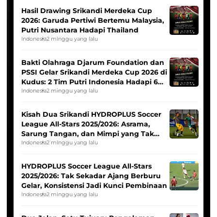
Hasil Drawing Srikandi Merdeka Cup
2026: Garuda Pertiwi Bertemu Malaysia,
Putri Nusantara Hadapi Thailand
Indonesia
2 minggu yang lalu
Bakti Olahraga Djarum Foundation dan
PSSI Gelar Srikandi Merdeka Cup 2026 di
Kudus: 2 Tim Putri Indonesia Hadapi 6
Tim Asia
Indonesia
2 minggu yang lalu
Kisah Dua Srikandi HYDROPLUS Soccer
League All-Stars 2025/2026: Asrama,
Sarung Tangan, dan Mimpi yang Tak
Pernah Padam
Indonesia
2 minggu yang lalu
HYDROPLUS Soccer League All-Stars
2025/2026: Tak Sekadar Ajang Berburu
Gelar, Konsistensi Jadi Kunci Pembinaan
Indonesia
2 minggu yang lalu