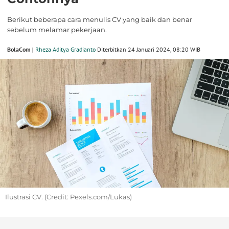
Berikut beberapa cara menulis CV yang baik dan benar
sebelum melamar pekerjaan.
BolaCom |
Rheza Aditya Gradianto
Diterbitkan 24 Januari 2024, 08:20 WIB
Ilustrasi CV. (Credit: Pexels.com/Lukas)