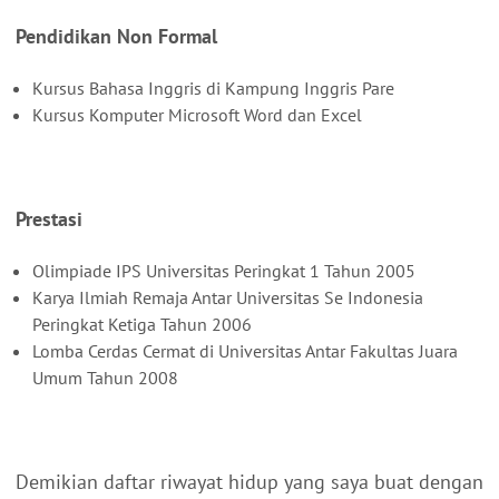
Pendidikan Non Formal
Kursus Bahasa Inggris di Kampung Inggris Pare
Kursus Komputer Microsoft Word dan Excel
Prestasi
Olimpiade IPS Universitas Peringkat 1 Tahun 2005
Karya Ilmiah Remaja Antar Universitas Se Indonesia
Peringkat Ketiga Tahun 2006
Lomba Cerdas Cermat di Universitas Antar Fakultas Juara
Umum Tahun 2008
Demikian daftar riwayat hidup yang saya buat dengan