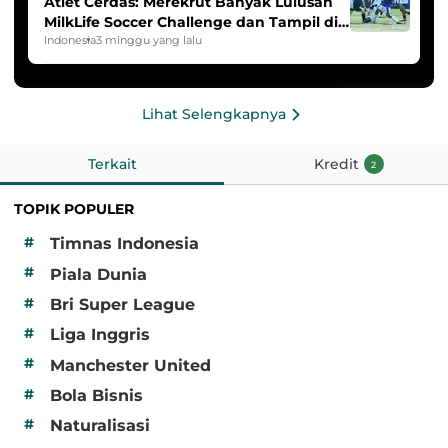
Atlet Cerdas: Merekrut Banyak Lulusan
MilkLife Soccer Challenge dan Tampil di
HYDROPLUS Soccer League
Indonesia
3 minggu yang lalu
Lihat Selengkapnya
Terkait
Kredit
2
TOPIK POPULER
#
Timnas Indonesia
#
Piala Dunia
#
Bri Super League
#
Liga Inggris
#
Manchester United
#
Bola Bisnis
#
Naturalisasi