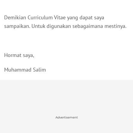
Demikian Curriculum Vitae yang dapat saya
sampaikan. Untuk digunakan sebagaimana mestinya.
Hormat saya,
Muhammad Salim
Advertisement