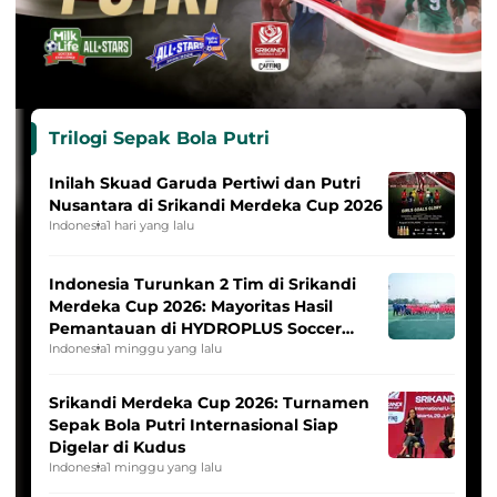
Trilogi Sepak Bola Putri
Inilah Skuad Garuda Pertiwi dan Putri
Nusantara di Srikandi Merdeka Cup 2026
Indonesia
1 hari yang lalu
Indonesia Turunkan 2 Tim di Srikandi
Merdeka Cup 2026: Mayoritas Hasil
Pemantauan di HYDROPLUS Soccer
League
Indonesia
1 minggu yang lalu
Srikandi Merdeka Cup 2026: Turnamen
Sepak Bola Putri Internasional Siap
Digelar di Kudus
Indonesia
1 minggu yang lalu