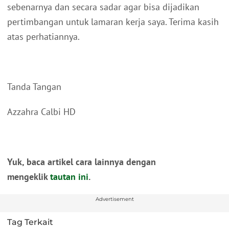
sebenarnya dan secara sadar agar bisa dijadikan
pertimbangan untuk lamaran kerja saya. Terima kasih
atas perhatiannya.
Tanda Tangan
Azzahra Calbi HD
Yuk, baca artikel cara lainnya dengan
mengeklik
tautan ini
.
Advertisement
Tag Terkait