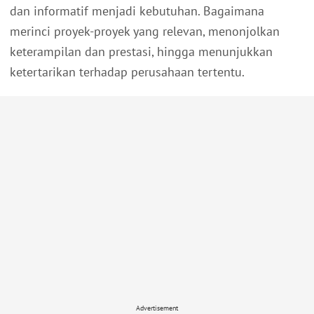
dan informatif menjadi kebutuhan. Bagaimana
merinci proyek-proyek yang relevan, menonjolkan
keterampilan dan prestasi, hingga menunjukkan
ketertarikan terhadap perusahaan tertentu.
Advertisement