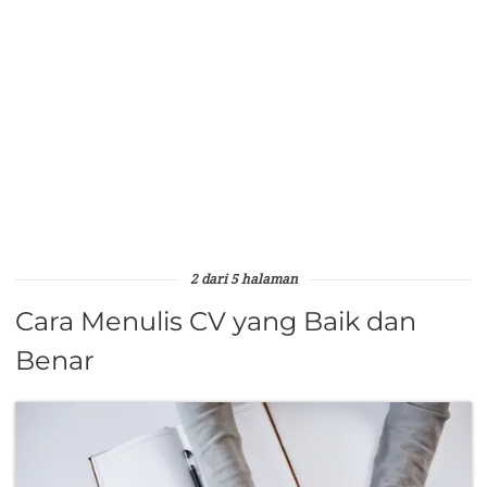
2 dari 5 halaman
Cara Menulis CV yang Baik dan
Benar