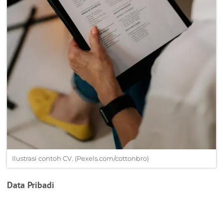
Ilustrasi contoh CV. (Pexels.com/cottonbro)
Data Pribadi