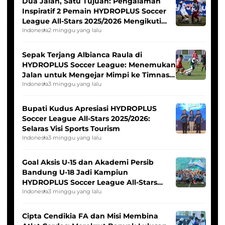
Dua Jalan, Satu Tujuan: Pengalaman
Inspiratif 2 Pemain HYDROPLUS Soccer
League All-Stars 2025/2026 Mengikuti
Seleksi Timnas Indonesia Putri
Indonesia
2 minggu yang lalu
Sepak Terjang Albianca Raula di
HYDROPLUS Soccer League: Menemukan
Jalan untuk Mengejar Mimpi ke Timnas
Indonesia Putri
Indonesia
3 minggu yang lalu
Bupati Kudus Apresiasi HYDROPLUS
Soccer League All-Stars 2025/2026:
Selaras Visi Sports Tourism
Indonesia
3 minggu yang lalu
Goal Aksis U-15 dan Akademi Persib
Bandung U-18 Jadi Kampiun
HYDROPLUS Soccer League All-Stars
2025/2026
Indonesia
3 minggu yang lalu
Cipta Cendikia FA dan Misi Membina