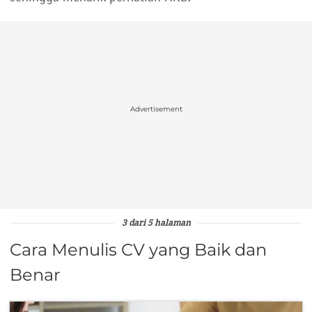
Advertisement
3 dari 5 halaman
Cara Menulis CV yang Baik dan
Benar