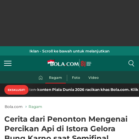
Iklan - Scroll ke bawah untuk melanjutkan
Ragam
Foto
Video
en-konten Piala Dunia 2026 racikan khas Bola.com. Klik di sini!
EKSKLUSIF!
Bola.com
Ragam
Cerita dari Penonton Mengenai
Percikan Api di Istora Gelora
Bung Karno saat Semifinal