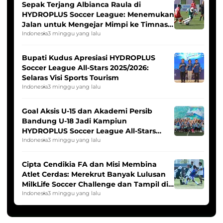
Sepak Terjang Albianca Raula di
HYDROPLUS Soccer League: Menemukan
Jalan untuk Mengejar Mimpi ke Timnas
Indonesia Putri
Indonesia
3 minggu yang lalu
Bupati Kudus Apresiasi HYDROPLUS
Soccer League All-Stars 2025/2026:
Selaras Visi Sports Tourism
Indonesia
3 minggu yang lalu
Goal Aksis U-15 dan Akademi Persib
Bandung U-18 Jadi Kampiun
HYDROPLUS Soccer League All-Stars
2025/2026
Indonesia
3 minggu yang lalu
Cipta Cendikia FA dan Misi Membina
Atlet Cerdas: Merekrut Banyak Lulusan
MilkLife Soccer Challenge dan Tampil di
HYDROPLUS Soccer League
Indonesia
3 minggu yang lalu