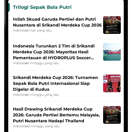
Trilogi Sepak Bola Putri
Inilah Skuad Garuda Pertiwi dan Putri
Nusantara di Srikandi Merdeka Cup 2026
Indonesia
1 hari yang lalu
Indonesia Turunkan 2 Tim di Srikandi
Merdeka Cup 2026: Mayoritas Hasil
Pemantauan di HYDROPLUS Soccer
League
Indonesia
1 minggu yang lalu
Srikandi Merdeka Cup 2026: Turnamen
Sepak Bola Putri Internasional Siap
Digelar di Kudus
Indonesia
1 minggu yang lalu
Hasil Drawing Srikandi Merdeka Cup
2026: Garuda Pertiwi Bertemu Malaysia,
Putri Nusantara Hadapi Thailand
Indonesia
2 minggu yang lalu