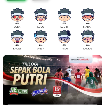
0%
0%
0%
0%
SUKA
LUCU
SEDIH
MARAH
0%
0%
0%
0%
KAGET
ANEH
TAKUT
TAKJUB