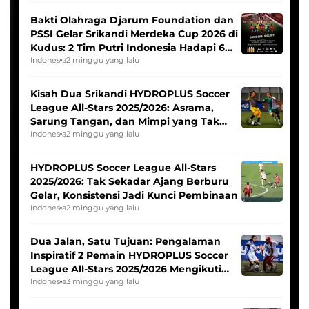
Bakti Olahraga Djarum Foundation dan
PSSI Gelar Srikandi Merdeka Cup 2026 di
Kudus: 2 Tim Putri Indonesia Hadapi 6
Tim Asia
Indonesia
2 minggu yang lalu
Kisah Dua Srikandi HYDROPLUS Soccer
League All-Stars 2025/2026: Asrama,
Sarung Tangan, dan Mimpi yang Tak
Pernah Padam
Indonesia
2 minggu yang lalu
HYDROPLUS Soccer League All-Stars
2025/2026: Tak Sekadar Ajang Berburu
Gelar, Konsistensi Jadi Kunci Pembinaan
Indonesia
2 minggu yang lalu
Dua Jalan, Satu Tujuan: Pengalaman
Inspiratif 2 Pemain HYDROPLUS Soccer
League All-Stars 2025/2026 Mengikuti
Seleksi Timnas Indonesia Putri
Indonesia
3 minggu yang lalu