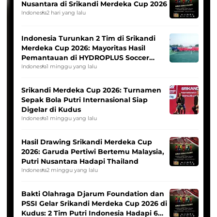
Nusantara di Srikandi Merdeka Cup 2026
Indonesia
2 hari yang lalu
Indonesia Turunkan 2 Tim di Srikandi
Merdeka Cup 2026: Mayoritas Hasil
Pemantauan di HYDROPLUS Soccer
League
Indonesia
1 minggu yang lalu
Srikandi Merdeka Cup 2026: Turnamen
Sepak Bola Putri Internasional Siap
Digelar di Kudus
Indonesia
1 minggu yang lalu
Hasil Drawing Srikandi Merdeka Cup
2026: Garuda Pertiwi Bertemu Malaysia,
Putri Nusantara Hadapi Thailand
Indonesia
2 minggu yang lalu
Bakti Olahraga Djarum Foundation dan
PSSI Gelar Srikandi Merdeka Cup 2026 di
Kudus: 2 Tim Putri Indonesia Hadapi 6