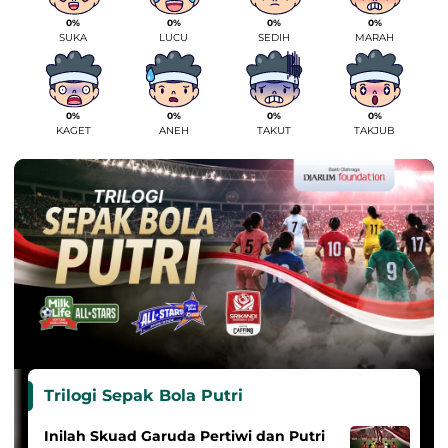
0%
0%
0%
0%
SUKA
LUCU
SEDIH
MARAH
0%
0%
0%
0%
KAGET
ANEH
TAKUT
TAKJUB
Trilogi Sepak Bola Putri
Inilah Skuad Garuda Pertiwi dan Putri