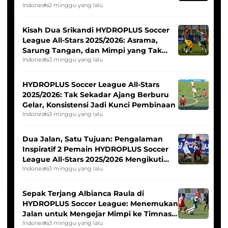
Tim Asia
Indonesia
2 minggu yang lalu
Kisah Dua Srikandi HYDROPLUS Soccer
League All-Stars 2025/2026: Asrama,
Sarung Tangan, dan Mimpi yang Tak
Pernah Padam
Indonesia
3 minggu yang lalu
HYDROPLUS Soccer League All-Stars
2025/2026: Tak Sekadar Ajang Berburu
Gelar, Konsistensi Jadi Kunci Pembinaan
Indonesia
3 minggu yang lalu
Dua Jalan, Satu Tujuan: Pengalaman
Inspiratif 2 Pemain HYDROPLUS Soccer
League All-Stars 2025/2026 Mengikuti
Seleksi Timnas Indonesia Putri
Indonesia
3 minggu yang lalu
Sepak Terjang Albianca Raula di
HYDROPLUS Soccer League: Menemukan
Jalan untuk Mengejar Mimpi ke Timnas
Indonesia Putri
Indonesia
3 minggu yang lalu