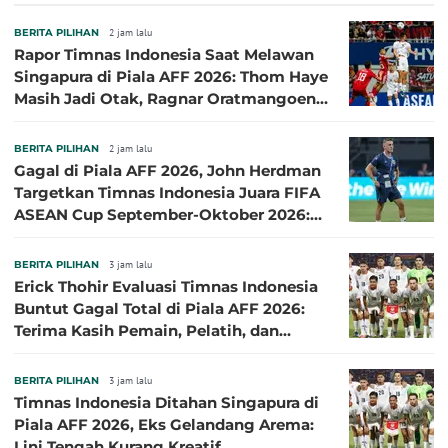
BERITA PILIHAN
2 jam lalu
Rapor Timnas Indonesia Saat Melawan
Singapura di Piala AFF 2026: Thom Haye
Masih Jadi Otak, Ragnar Oratmangoen
Lumayan
BERITA PILIHAN
2 jam lalu
Gagal di Piala AFF 2026, John Herdman
Targetkan Timnas Indonesia Juara FIFA
ASEAN Cup September-Oktober 2026:
Sudah di Depan Mata
BERITA PILIHAN
3 jam lalu
Erick Thohir Evaluasi Timnas Indonesia
Buntut Gagal Total di Piala AFF 2026:
Terima Kasih Pemain, Pelatih, dan
Ofisial
BERITA PILIHAN
3 jam lalu
Timnas Indonesia Ditahan Singapura di
Piala AFF 2026, Eks Gelandang Arema:
Lini Tengah Kurang Kreatif