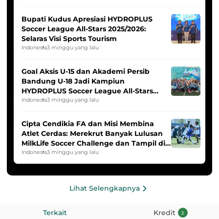
Bupati Kudus Apresiasi HYDROPLUS
Soccer League All-Stars 2025/2026:
Selaras Visi Sports Tourism
Indonesia
3 minggu yang lalu
Goal Aksis U-15 dan Akademi Persib
Bandung U-18 Jadi Kampiun
HYDROPLUS Soccer League All-Stars
2025/2026
Indonesia
3 minggu yang lalu
Cipta Cendikia FA dan Misi Membina
Atlet Cerdas: Merekrut Banyak Lulusan
MilkLife Soccer Challenge dan Tampil di
HYDROPLUS Soccer League
Indonesia
3 minggu yang lalu
Lihat Selengkapnya
Terkait
Kredit
2