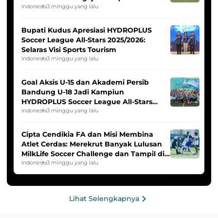
Indonesia Putri
Indonesia
3 minggu yang lalu
Bupati Kudus Apresiasi HYDROPLUS
Soccer League All-Stars 2025/2026:
Selaras Visi Sports Tourism
Indonesia
3 minggu yang lalu
Goal Aksis U-15 dan Akademi Persib
Bandung U-18 Jadi Kampiun
HYDROPLUS Soccer League All-Stars
2025/2026
Indonesia
3 minggu yang lalu
Cipta Cendikia FA dan Misi Membina
Atlet Cerdas: Merekrut Banyak Lulusan
MilkLife Soccer Challenge dan Tampil di
HYDROPLUS Soccer League
Indonesia
3 minggu yang lalu
Lihat Selengkapnya