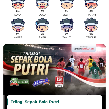
0%
0%
0%
0%
SUKA
LUCU
SEDIH
MARAH
0%
0%
0%
0%
KAGET
ANEH
TAKUT
TAKJUB
Trilogi Sepak Bola Putri