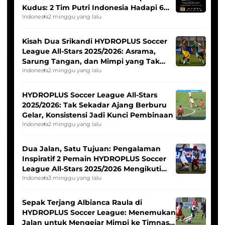
Kudus: 2 Tim Putri Indonesia Hadapi 6
Tim Asia
Indonesia
2 minggu yang lalu
Kisah Dua Srikandi HYDROPLUS Soccer
League All-Stars 2025/2026: Asrama,
Sarung Tangan, dan Mimpi yang Tak
Pernah Padam
Indonesia
2 minggu yang lalu
HYDROPLUS Soccer League All-Stars
2025/2026: Tak Sekadar Ajang Berburu
Gelar, Konsistensi Jadi Kunci Pembinaan
Indonesia
2 minggu yang lalu
Dua Jalan, Satu Tujuan: Pengalaman
Inspiratif 2 Pemain HYDROPLUS Soccer
League All-Stars 2025/2026 Mengikuti
Seleksi Timnas Indonesia Putri
Indonesia
3 minggu yang lalu
Sepak Terjang Albianca Raula di
HYDROPLUS Soccer League: Menemukan
Jalan untuk Mengejar Mimpi ke Timnas