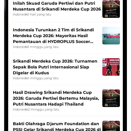
Inilah Skuad Garuda Pertiwi dan Putri
Nusantara di Srikandi Merdeka Cup 2026
Indonesia
1 hari yang lalu
Indonesia Turunkan 2 Tim di Srikandi
Merdeka Cup 2026: Mayoritas Hasil
Pemantauan di HYDROPLUS Soccer
League
Indonesia
1 minggu yang lalu
Srikandi Merdeka Cup 2026: Turnamen
Sepak Bola Putri Internasional Siap
Digelar di Kudus
Indonesia
1 minggu yang lalu
Hasil Drawing Srikandi Merdeka Cup
2026: Garuda Pertiwi Bertemu Malaysia,
Putri Nusantara Hadapi Thailand
Indonesia
2 minggu yang lalu
Bakti Olahraga Djarum Foundation dan
PSSI Gelar Srikandi Merdeka Cup 2026 di