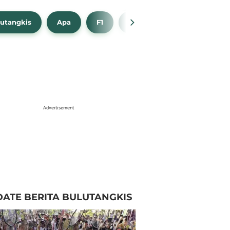
utangkis
Apa
F1
NBA
Bola Beli
Advertisement
ATE BERITA BULUTANGKIS