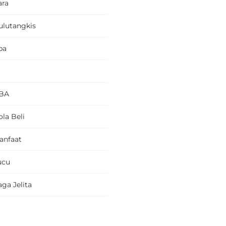
ara
ulutangkis
pa
BA
la Beli
anfaat
ucu
ga Jelita