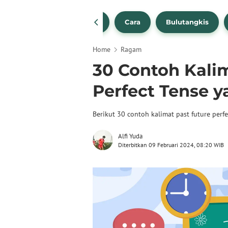
1
NBA
Bola Beli
Cara
Bulutangkis
Home
Ragam
30 Contoh Kali
Perfect Tense y
Berikut 30 contoh kalimat past future perfe
Alfi Yuda
Diterbitkan 09 Februari 2024, 08:20 WIB