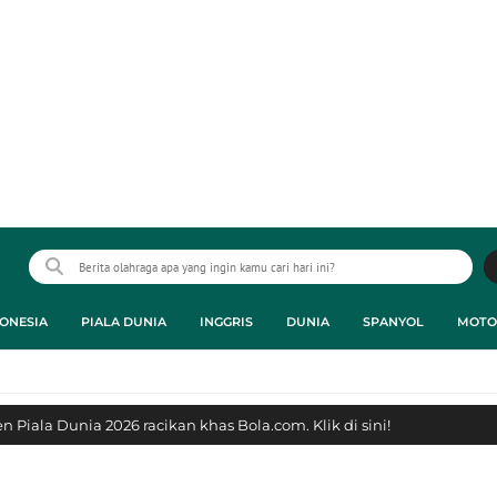
ONESIA
PIALA DUNIA
INGGRIS
DUNIA
SPANYOL
MOTO
 Piala Dunia 2026 racikan khas Bola.com. Klik di sini!