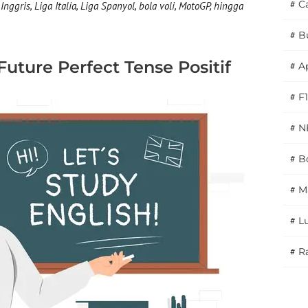
#
C
nggris, Liga Italia, Liga Spanyol, bola voli, MotoGP, hingga
#
B
uture Perfect Tense Positif
#
A
#
F1
#
N
#
Bo
#
M
#
L
#
Ra