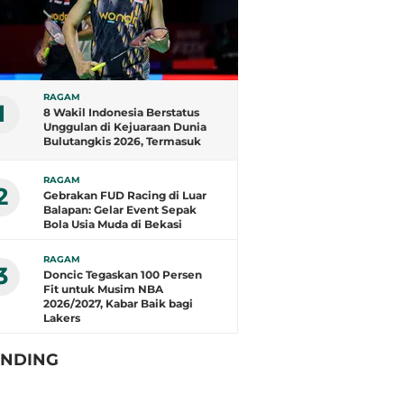
RAGAM
1
8 Wakil Indonesia Berstatus
Unggulan di Kejuaraan Dunia
Bulutangkis 2026, Termasuk
Fajar/Fikri
RAGAM
2
Gebrakan FUD Racing di Luar
Balapan: Gelar Event Sepak
Bola Usia Muda di Bekasi
RAGAM
3
Doncic Tegaskan 100 Persen
Fit untuk Musim NBA
2026/2027, Kabar Baik bagi
Lakers
ENDING