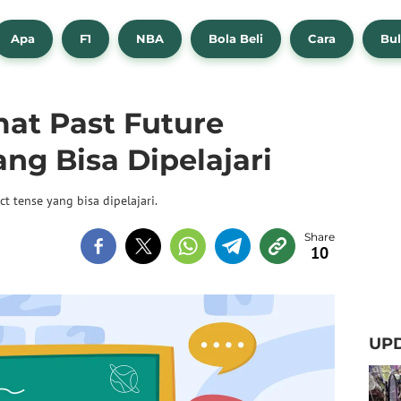
Apa
F1
NBA
Bola Beli
Cara
Bul
mat Past Future
ang Bisa Dipelajari
ct tense yang bisa dipelajari.
10
UPD