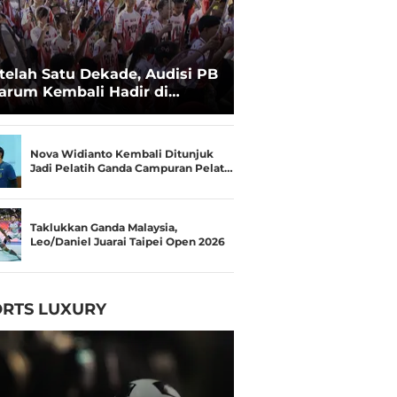
telah Satu Dekade, Audisi PB
arum Kembali Hadir di
kassar untuk Pencarian
lenta Super
Nova Widianto Kembali Ditunjuk
Jadi Pelatih Ganda Campuran Pelat…
Taklukkan Ganda Malaysia,
Leo/Daniel Juarai Taipei Open 2026
RTS LUXURY