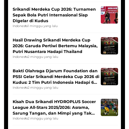
Srikandi Merdeka Cup 2026: Turnamen
Sepak Bola Putri Internasional Siap
Digelar di Kudus
Indonesia
1 minggu yang lalu
Hasil Drawing Srikandi Merdeka Cup
2026: Garuda Pertiwi Bertemu Malaysia,
Putri Nusantara Hadapi Thailand
Indonesia
2 minggu yang lalu
Bakti Olahraga Djarum Foundation dan
PSSI Gelar Srikandi Merdeka Cup 2026 di
Kudus: 2 Tim Putri Indonesia Hadapi 6
Tim Asia
Indonesia
2 minggu yang lalu
Kisah Dua Srikandi HYDROPLUS Soccer
League All-Stars 2025/2026: Asrama,
Sarung Tangan, dan Mimpi yang Tak
Pernah Padam
Indonesia
2 minggu yang lalu