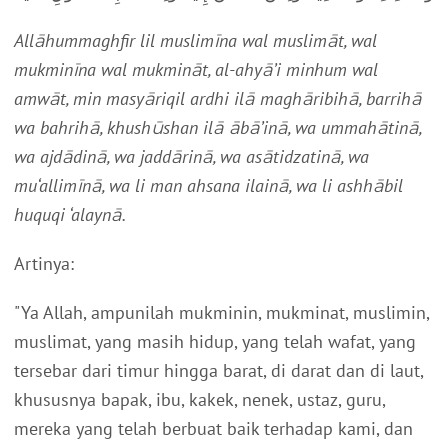
Allāhummaghfir lil muslimīna wal muslimāt, wal
mukminīna wal mukmināt, al-ahyā’i minhum wal
amwāt, min masyāriqil ardhi ilā maghāribihā, barrihā
wa bahrihā, khushūshan ilā ābā’inā, wa ummahātinā,
wa ajdādinā, wa jaddārinā, wa asātidzatinā, wa
mu‘allimīnā, wa li man ahsana ilainā, wa li ashhābil
huquqi ‘alaynā.
Artinya:
"Ya Allah, ampunilah mukminin, mukminat, muslimin,
muslimat, yang masih hidup, yang telah wafat, yang
tersebar dari timur hingga barat, di darat dan di laut,
khususnya bapak, ibu, kakek, nenek, ustaz, guru,
mereka yang telah berbuat baik terhadap kami, dan