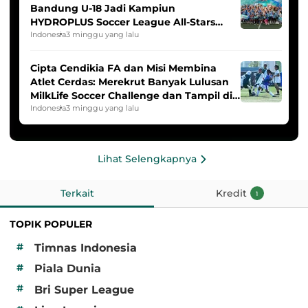
Bandung U-18 Jadi Kampiun
HYDROPLUS Soccer League All-Stars
2025/2026
Indonesia
3 minggu yang lalu
Cipta Cendikia FA dan Misi Membina
Atlet Cerdas: Merekrut Banyak Lulusan
MilkLife Soccer Challenge dan Tampil di
HYDROPLUS Soccer League
Indonesia
3 minggu yang lalu
Lihat Selengkapnya
Terkait
Kredit
1
TOPIK POPULER
#
Timnas Indonesia
#
Piala Dunia
#
Bri Super League