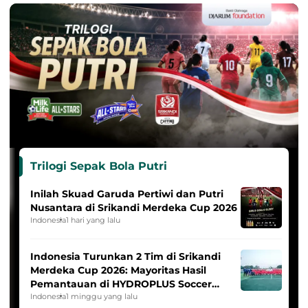
Trilogi Sepak Bola Putri
Inilah Skuad Garuda Pertiwi dan Putri
Nusantara di Srikandi Merdeka Cup 2026
Indonesia
1 hari yang lalu
Indonesia Turunkan 2 Tim di Srikandi
Merdeka Cup 2026: Mayoritas Hasil
Pemantauan di HYDROPLUS Soccer
League
Indonesia
1 minggu yang lalu