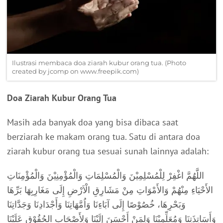
Ilustrasi membaca doa ziarah kubur orang tua. (Photo
created by jcomp on www.freepik.com)
Doa Ziarah Kubur Orang Tua
Masih ada banyak doa yang bisa dibaca saat
berziarah ke makam orang tua. Satu di antara doa
ziarah kubur orang tua sesuai sunah lainnya adalah:
اللَّهُمَّ اغْفِرْ لِلْمُسْلِمِيْنَ وَالْمُسْلِمَاتِ وَالْمُؤْمِنِيْنَ وَالْمُؤْمِنَاتِ
الأَحْيَاءِ مِنْهُمْ وَالأَمْوَاتِ مِنْ مَشَارِقِ الْاَرْضِ إِلَى مَغَارِبِهَا بَرِّهَا
وَبَحْرِهَا، خُصُوْصًا إِلَى آبَاءِنَا وَاُمَّهَاتِنَا وَأَجْدَادِنَا وَجَدَّاتِنَا
وَأَسَاتِذَتِنَا وَمُعَلِّمِيْنَا وَلِمَنْ أَحْسَنَ إِلَيْنَا وَلِأَصْحَابِ الحُقُوْقِ عَلَيْنَا