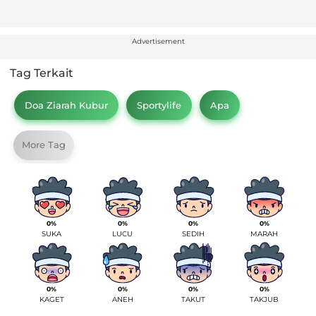
Advertisement
Tag Terkait
Doa Ziarah Kubur
Sportylife
Apa
More Tag
0%
0%
0%
0%
SUKA
LUCU
SEDIH
MARAH
0%
0%
0%
0%
KAGET
ANEH
TAKUT
TAKJUB