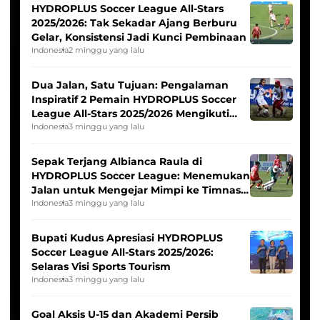
HYDROPLUS Soccer League All-Stars
2025/2026: Tak Sekadar Ajang Berburu
Gelar, Konsistensi Jadi Kunci Pembinaan
Indonesia
2 minggu yang lalu
Dua Jalan, Satu Tujuan: Pengalaman
Inspiratif 2 Pemain HYDROPLUS Soccer
League All-Stars 2025/2026 Mengikuti
Seleksi Timnas Indonesia Putri
Indonesia
3 minggu yang lalu
Sepak Terjang Albianca Raula di
HYDROPLUS Soccer League: Menemukan
Jalan untuk Mengejar Mimpi ke Timnas
Indonesia Putri
Indonesia
3 minggu yang lalu
Bupati Kudus Apresiasi HYDROPLUS
Soccer League All-Stars 2025/2026:
Selaras Visi Sports Tourism
Indonesia
3 minggu yang lalu
Goal Aksis U-15 dan Akademi Persib