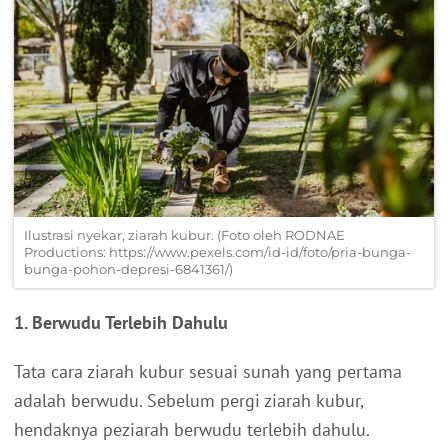
Ilustrasi nyekar, ziarah kubur. (Foto oleh RODNAE
Productions: https://www.pexels.com/id-id/foto/pria-bunga-
bunga-pohon-depresi-6841361/)
1. Berwudu Terlebih Dahulu
Tata cara ziarah kubur sesuai sunah yang pertama
adalah berwudu. Sebelum pergi ziarah kubur,
hendaknya peziarah berwudu terlebih dahulu.