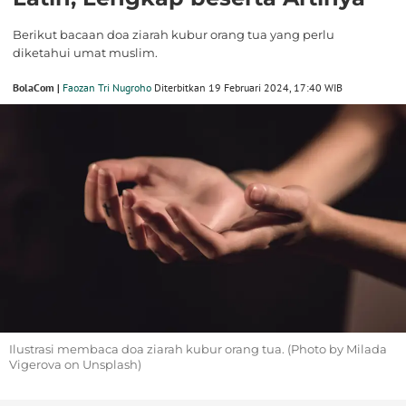
Berikut bacaan doa ziarah kubur orang tua yang perlu
diketahui umat muslim.
BolaCom |
Faozan Tri Nugroho
Diterbitkan 19 Februari 2024, 17:40 WIB
Ilustrasi membaca doa ziarah kubur orang tua. (Photo by Milada
Vigerova on Unsplash)