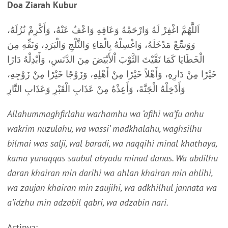
Doa Ziarah Kubur
اَللَّهُمَّ اغْفِرْ لَهُ وَارْحَمْهُ وَعَافِهِ وَاعْفُ عَنْهُ، وَأَكْرِمْ نُزُلَهُ،
وَوَسِّعْ مَدْخَلَهُ، وَاغْسِلْهُ بِالْمَاءِ وَالثَّلْجِ وَالْبَرَدِ، وَنَقِّهِ مِنَ
الْخَطَايَا كَمَا نَقَّيْتَ الثَّوْبَ اْلأَبْيَضَ مِنَ الدَّنَسِ، وَأَبْدِلْهُ دَارًا
خَيْرًا مِنْ دَارِهِ، وَأَهْلاً خَيْرًا مِنْ أَهْلِهِ، وَزَوْجًا خَيْرًا مِنْ زَوْجِهِ،
وَأَدْخِلْهُ الْجَنَّةَ، وَأَعِذْهُ مِنْ عَذَابِ الْقَبْرِ وَعَذَابِ النَّارِ
Allahummaghfirlahu warhamhu wa ‘afihi wa’fu anhu
wakrim nuzulahu, wa wassi’ madkhalahu, waghsilhu
bilmai was salji, wal baradi, wa naqqihi minal khathaya,
kama yunaqqas saubul abyadu minad danas. Wa abdilhu
daran khairan min darihi wa ahlan khairan min ahlihi,
wa zaujan khairan min zaujihi, wa adkhilhul jannata wa
a’idzhu min adzabil qabri, wa adzabin nari.
Artinya: