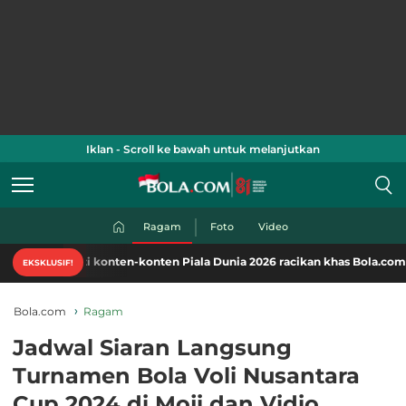
Iklan - Scroll ke bawah untuk melanjutkan
Ragam
Foto
Video
mati konten-konten Piala Dunia 2026 racikan khas Bola.com. Klik di sini
EKSKLUSIF!
Bola.com
Ragam
Jadwal Siaran Langsung
Turnamen Bola Voli Nusantara
Cup 2024 di Moji dan Vidio,