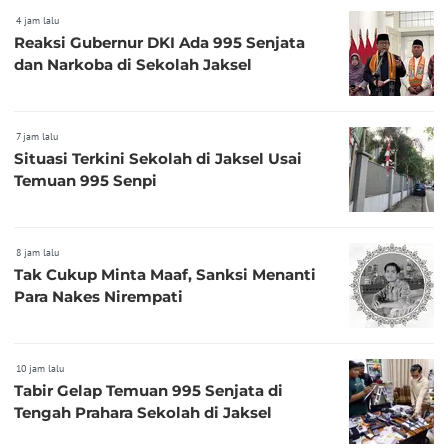
4 jam lalu
Reaksi Gubernur DKI Ada 995 Senjata
dan Narkoba di Sekolah Jaksel
7 jam lalu
Situasi Terkini Sekolah di Jaksel Usai
Temuan 995 Senpi
8 jam lalu
Tak Cukup Minta Maaf, Sanksi Menanti
Para Nakes Nirempati
10 jam lalu
Tabir Gelap Temuan 995 Senjata di
Tengah Prahara Sekolah di Jaksel