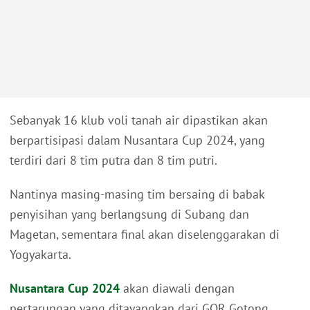
Sebanyak 16 klub voli tanah air dipastikan akan
berpartisipasi dalam Nusantara Cup 2024, yang
terdiri dari 8 tim putra dan 8 tim putri.
Nantinya masing-masing tim bersaing di babak
penyisihan yang berlangsung di Subang dan
Magetan, sementara final akan diselenggarakan di
Yogyakarta.
Nusantara Cup 2024
akan diawali dengan
pertarungan yang ditayangkan dari GOR Gotong