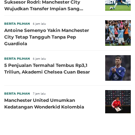
Suksesor Rodri: Manchester City
Wujudkan Transfer Impian Sang
Pelatih?
BERITA PILIHAN
6 jam lalu
Antoine Semenyo Yakin Manchester
City Tetap Tangguh Tanpa Pep
Guardiola
BERITA PILIHAN
6 jam lalu
5 Penjualan Termahal Tembus Rp3,1
Triliun, Akademi Chelsea Cuan Besar
BERITA PILIHAN
7 jam lalu
Manchester United Umumkan
Kedatangan Wonderkid Kolombia