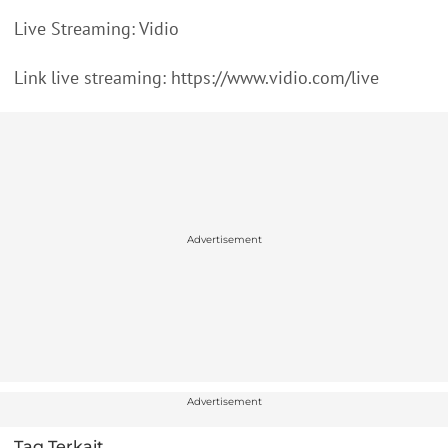
Live Streaming: Vidio
Link live streaming: https://www.vidio.com/live
Advertisement
Advertisement
Tag Terkait