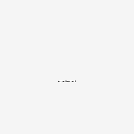
Advertisement