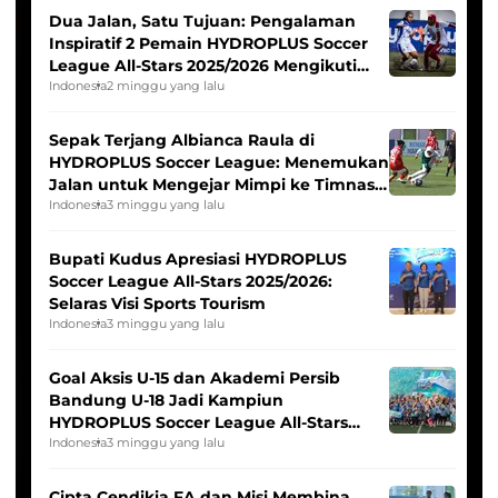
Dua Jalan, Satu Tujuan: Pengalaman
Inspiratif 2 Pemain HYDROPLUS Soccer
League All-Stars 2025/2026 Mengikuti
Seleksi Timnas Indonesia Putri
Indonesia
2 minggu yang lalu
Sepak Terjang Albianca Raula di
HYDROPLUS Soccer League: Menemukan
Jalan untuk Mengejar Mimpi ke Timnas
Indonesia Putri
Indonesia
3 minggu yang lalu
Bupati Kudus Apresiasi HYDROPLUS
Soccer League All-Stars 2025/2026:
Selaras Visi Sports Tourism
Indonesia
3 minggu yang lalu
Goal Aksis U-15 dan Akademi Persib
Bandung U-18 Jadi Kampiun
HYDROPLUS Soccer League All-Stars
2025/2026
Indonesia
3 minggu yang lalu
Cipta Cendikia FA dan Misi Membina