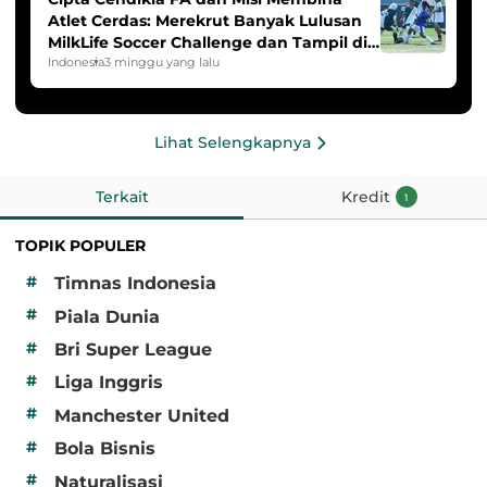
Atlet Cerdas: Merekrut Banyak Lulusan
MilkLife Soccer Challenge dan Tampil di
HYDROPLUS Soccer League
Indonesia
3 minggu yang lalu
Lihat Selengkapnya
Terkait
Kredit
1
TOPIK POPULER
#
Timnas Indonesia
#
Piala Dunia
#
Bri Super League
#
Liga Inggris
#
Manchester United
#
Bola Bisnis
#
Naturalisasi