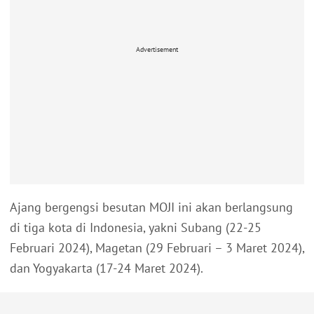
Advertisement
Ajang bergengsi besutan MOJI ini akan berlangsung
di tiga kota di Indonesia, yakni Subang (22-25
Februari 2024), Magetan (29 Februari – 3 Maret 2024),
dan Yogyakarta (17-24 Maret 2024).