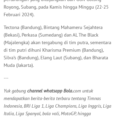
Royong, Subang, pada Kamis hingga Minggu (22-25
Februari 2024).
Tectona (Bandung), Bintang Mahameru Sejahtera
(Bekasi), Perkasa (Sumedang) dan AL The Black
(Majalengka) akan tergabung di tim putra, sementara
di tim putri dihuni Kharisma Premium (Bandung),
Silva’s (Bandung), Elang Laut (Subang), dan Bharata
Muda (Jakarta).
---
Yuk gabung
channel whatsapp Bola.
com untuk
mendapatkan berita-berita terbaru tentang Timnas
Indonesia, BRI Liga 1, Liga Champions, Liga Inggris, Liga
Italia, Liga Spanyol, bola voli, MotoGP, hingga