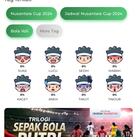
Nusantara Cup 2024
Jadwal Nusantara Cup 2024
Bola Voli
More Tag
0%
0%
0%
0%
SUKA
LUCU
SEDIH
MARAH
0%
0%
0%
0%
KAGET
ANEH
TAKUT
TAKJUB