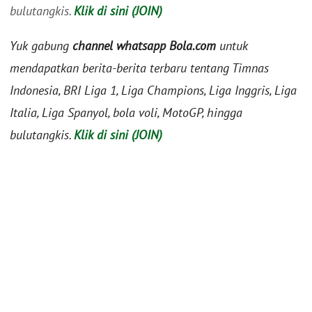
bulutangkis.
Klik di sini (JOIN)
Yuk gabung
channel whatsapp Bola.com
untuk
mendapatkan berita-berita terbaru tentang Timnas
Indonesia, BRI Liga 1, Liga Champions, Liga Inggris, Liga
Italia, Liga Spanyol, bola voli, MotoGP, hingga
bulutangkis.
Klik di sini (JOIN)