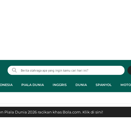
ONESIA
PIALA DUNIA
INGGRIS
DUNIA
SPANYOL
MOTO
 Piala Dunia 2026 racikan khas Bola.com. Klik di sini!