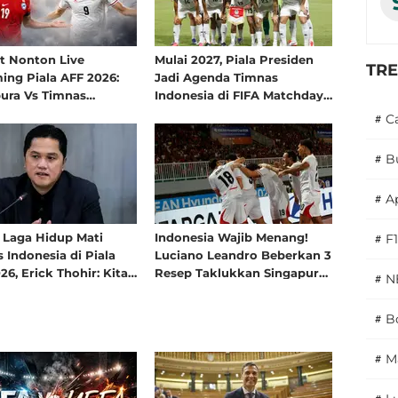
Nusantara Hadapi Thailand
2 minggu yang lalu
Bakti Olahraga Djarum
t Nonton Live
Mulai 2027, Piala Presiden
TR
ing Piala AFF 2026:
Jadi Agenda Timnas
Foundation dan PSSI Gelar
ura Vs Timnas
Indonesia di FIFA Matchday:
Srikandi Merdeka Cup 2026 di
sia
Seperti King's Cup di
#
C
Kudus: 2 Tim Putri Indonesia
2 minggu yang lalu
Thailand
Hadapi 6 Tim Asia
#
B
Kisah Dua Srikandi HYDROPLUS
Soccer League All-Stars
#
A
2025/2026: Asrama, Sarung
 Laga Hidup Mati
Indonesia Wajib Menang!
Tangan, dan Mimpi yang Tak
#
F1
2 minggu yang lalu
 Indonesia di Piala
Luciano Leandro Beberkan 3
Pernah Padam
26, Erick Thohir: Kita
Resep Taklukkan Singapura
#
N
 Dukung John
HYDROPLUS Soccer League All-
di Piala AFF 2026
n, Kala Baik dan
Stars 2025/2026: Tak Sekadar
#
Bo
Baik
Ajang Berburu Gelar, Konsistensi
Jadi Kunci Pembinaan
2 minggu yang lalu
#
M