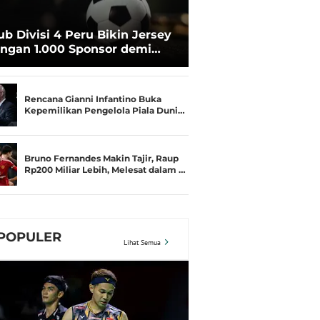
ub Divisi 4 Peru Bikin Jersey
ngan 1.000 Sponsor demi
rtahan Hidup
Rencana Gianni Infantino Buka
Kepemilikan Pengelola Piala Duni…
Bruno Fernandes Makin Tajir, Raup
Rp200 Miliar Lebih, Melesat dalam …
POPULER
Lihat Semua