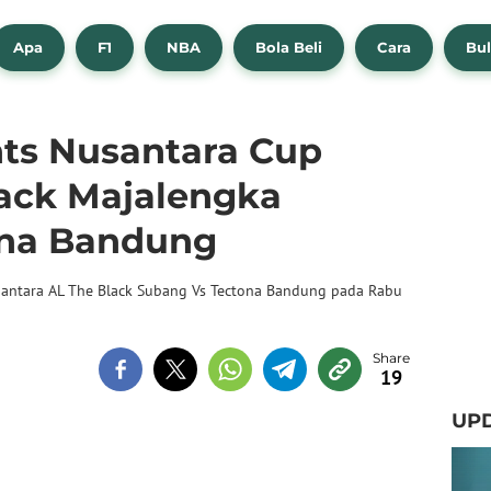
Apa
F1
NBA
Bola Beli
Cara
Bul
hts Nusantara Cup
lack Majalengka
ona Bandung
4 antara AL The Black Subang Vs Tectona Bandung pada Rabu
19
UPD