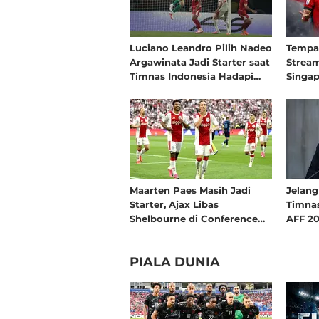
Luciano Leandro Pilih Nadeo
Tempa
Argawinata Jadi Starter saat
Stream
Timnas Indonesia Hadapi
Singap
Singapura di Piala AFF 2026:
Indone
Pengalaman Jadi Kunci
Maarten Paes Masih Jadi
Jelang
Starter, Ajax Libas
Timnas
Shelbourne di Conference
AFF 20
League
Harus
Herdma
PIALA DUNIA
Tidak 