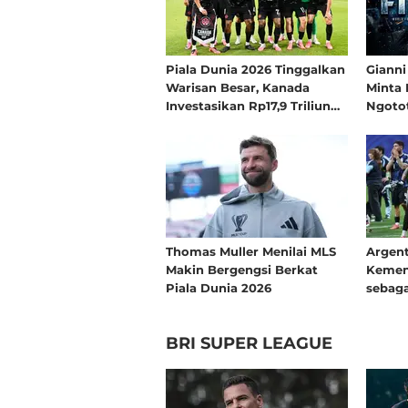
Piala Dunia 2026 Tinggalkan
Gianni
Warisan Besar, Kanada
Minta 
Investasikan Rp17,9 Triliun
Ngotot
untuk Olahraga Terbesar
Belum
Sepanjang Sejarah
Thomas Muller Menilai MLS
Argent
Makin Bergengsi Berkat
Kemen
Piala Dunia 2026
sebaga
Bola
BRI SUPER LEAGUE