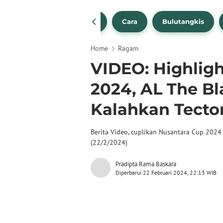
1
NBA
Bola Beli
Cara
Bulutangkis
Home
Ragam
VIDEO: Highlig
2024, AL The B
Kalahkan Tect
Berita Video, cuplikan Nusantara Cup 202
(22/2/2024)
Pradipta Rama Baskara
Diperbarui 22 Februari 2024, 22:13 WIB