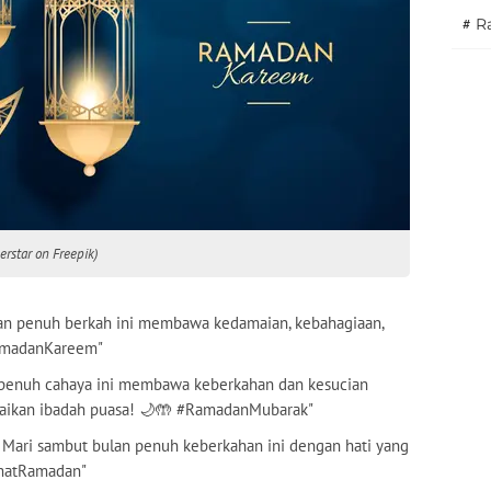
#
Ra
rstar on Freepik)
an penuh berkah ini membawa kedamaian, kebahagiaan,
RamadanKareem"
penuh cahaya ini membawa keberkahan dan kesucian
naikan ibadah puasa! 🌙🤲 #RamadanMubarak"
. Mari sambut bulan penuh keberkahan ini dengan hati yang
amatRamadan"