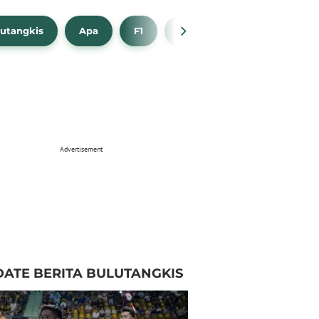
utangkis
Apa
F1
NBA
Bola Beli
Advertisement
ATE BERITA BULUTANGKIS