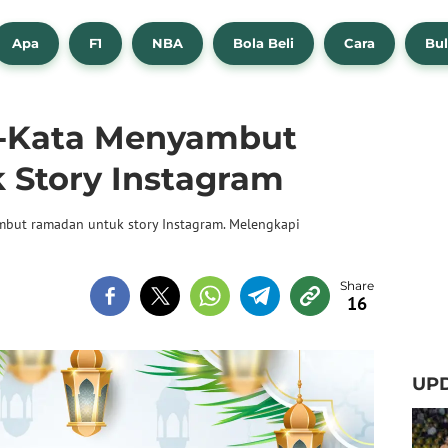
Apa
F1
NBA
Bola Beli
Cara
Bul
a-Kata Menyambut
Story Instagram
mbut ramadan untuk story Instagram. Melengkapi
16
UPD