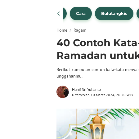
1
NBA
Bola Beli
Cara
Bulutangkis
Home
Ragam
40 Contoh Kat
Ramadan untuk 
Berikut kumpulan contoh kata-kata menya
unggahanmu.
Hanif Sri Yulianto
Diterbitkan 10 Maret 2024, 20:20 WIB