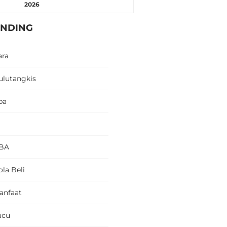
2026
ENDING
ara
ulutangkis
pa
BA
la Beli
anfaat
ucu