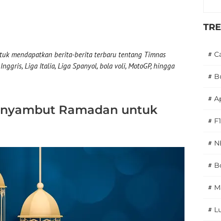
TR
uk mendapatkan berita-berita terbaru tentang Timnas
#
C
nggris, Liga Italia, Liga Spanyol, bola voli, MotoGP, hingga
#
B
#
A
enyambut Ramadan untuk
#
F1
#
N
#
Bo
#
M
#
L