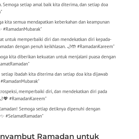
. Semoga setiap amal baik kita diterima, dan setiap doa
h"
oga kita semua mendapatkan keberkahan dan keampunan
🌙✨ #RamadanMubarak"
at untuk memperbaiki diri dan mendekatkan diri kepada-
Ramadan dengan penuh keikhlasan. 🌙🤲 #RamadanKareem"
emoga kita diberikan kekuatan untuk menjalani puasa dengan
elamatRamadan"
setiap ibadah kita diterima dan setiap doa kita dijawab
🤲 #RamadanMubarak"
rospeksi, memperbaiki diri, dan mendekatkan diri pada
. 🌙💖 #RamadanKareem"
 Ramadan! Semoga setiap detiknya dipenuhi dengan
 🌙✨ #SelamatRamadan"
enyambut Ramadan untuk