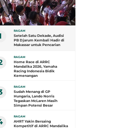
RAGAM
1
Setelah Satu Dekade, Audisi
PB Djarum Kembali Hadir di
Makassar untuk Pencarian
Talenta Super
RAGAM
2
Home Race di ARRC
Mandalika 2026, Yamaha
Racing Indonesia Bidik
Kemenangan
RAGAM
3
Sudah Menang di GP
Hungaria, Lando Norris
Tegaskan McLaren Masih
Simpan Potensi Besar
RAGAM
4
AHRT Yakin Bersaing
Kompetitif di ARRC Mandalika