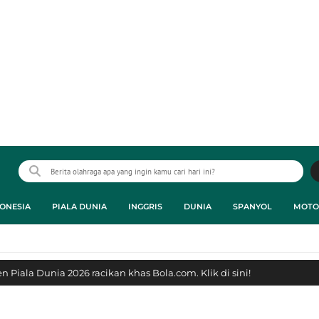
ONESIA
PIALA DUNIA
INGGRIS
DUNIA
SPANYOL
MOTO
 Piala Dunia 2026 racikan khas Bola.com. Klik di sini!