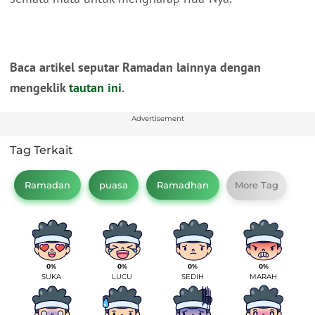
Baca artikel seputar Ramadan lainnya dengan
mengeklik
tautan ini
.
Advertisement
Tag Terkait
Ramadan
puasa
Ramadhan
More Tag
0%
0%
0%
0%
SUKA
LUCU
SEDIH
MARAH