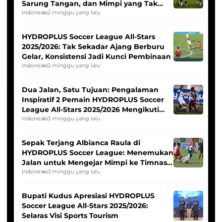
Sarung Tangan, dan Mimpi yang Tak
Pernah Padam
Indonesia
2 minggu yang lalu
HYDROPLUS Soccer League All-Stars
2025/2026: Tak Sekadar Ajang Berburu
Gelar, Konsistensi Jadi Kunci Pembinaan
Indonesia
2 minggu yang lalu
Dua Jalan, Satu Tujuan: Pengalaman
Inspiratif 2 Pemain HYDROPLUS Soccer
League All-Stars 2025/2026 Mengikuti
Seleksi Timnas Indonesia Putri
Indonesia
3 minggu yang lalu
Sepak Terjang Albianca Raula di
HYDROPLUS Soccer League: Menemukan
Jalan untuk Mengejar Mimpi ke Timnas
Indonesia Putri
Indonesia
3 minggu yang lalu
Bupati Kudus Apresiasi HYDROPLUS
Soccer League All-Stars 2025/2026:
Selaras Visi Sports Tourism