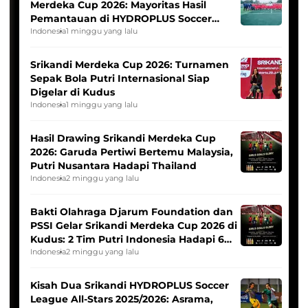
Merdeka Cup 2026: Mayoritas Hasil
Pemantauan di HYDROPLUS Soccer
League
Indonesia
1 minggu yang lalu
Srikandi Merdeka Cup 2026: Turnamen
Sepak Bola Putri Internasional Siap
Digelar di Kudus
Indonesia
1 minggu yang lalu
Hasil Drawing Srikandi Merdeka Cup
2026: Garuda Pertiwi Bertemu Malaysia,
Putri Nusantara Hadapi Thailand
Indonesia
2 minggu yang lalu
Bakti Olahraga Djarum Foundation dan
PSSI Gelar Srikandi Merdeka Cup 2026 di
Kudus: 2 Tim Putri Indonesia Hadapi 6
Tim Asia
Indonesia
2 minggu yang lalu
Kisah Dua Srikandi HYDROPLUS Soccer
League All-Stars 2025/2026: Asrama,