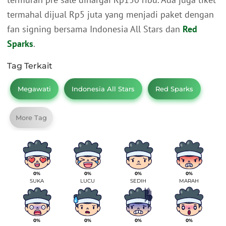
termahal dijual Rp5 juta yang menjadi paket dengan
fan signing bersama Indonesia All Stars dan
Red
Sparks
.
Tag Terkait
Megawati
Indonesia All Stars
Red Sparks
More Tag
0%
0%
0%
0%
SUKA
LUCU
SEDIH
MARAH
0%
0%
0%
0%