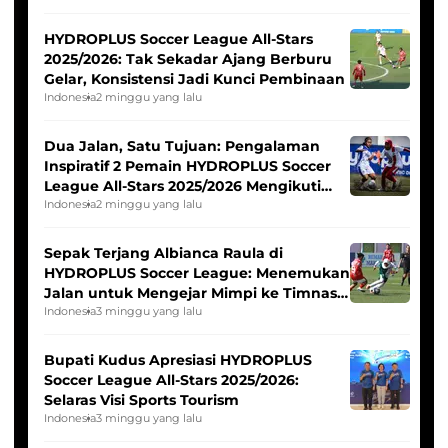
HYDROPLUS Soccer League All-Stars
2025/2026: Tak Sekadar Ajang Berburu
Gelar, Konsistensi Jadi Kunci Pembinaan
Indonesia
2 minggu yang lalu
Dua Jalan, Satu Tujuan: Pengalaman
Inspiratif 2 Pemain HYDROPLUS Soccer
League All-Stars 2025/2026 Mengikuti
Seleksi Timnas Indonesia Putri
Indonesia
2 minggu yang lalu
Sepak Terjang Albianca Raula di
HYDROPLUS Soccer League: Menemukan
Jalan untuk Mengejar Mimpi ke Timnas
Indonesia Putri
Indonesia
3 minggu yang lalu
Bupati Kudus Apresiasi HYDROPLUS
Soccer League All-Stars 2025/2026:
Selaras Visi Sports Tourism
Indonesia
3 minggu yang lalu