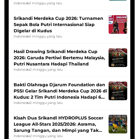
League
Indonesia
1 minggu yang lalu
Srikandi Merdeka Cup 2026: Turnamen
Sepak Bola Putri Internasional Siap
Digelar di Kudus
Indonesia
1 minggu yang lalu
Hasil Drawing Srikandi Merdeka Cup
2026: Garuda Pertiwi Bertemu Malaysia,
Putri Nusantara Hadapi Thailand
Indonesia
2 minggu yang lalu
Bakti Olahraga Djarum Foundation dan
PSSI Gelar Srikandi Merdeka Cup 2026 di
Kudus: 2 Tim Putri Indonesia Hadapi 6
Tim Asia
Indonesia
2 minggu yang lalu
Kisah Dua Srikandi HYDROPLUS Soccer
League All-Stars 2025/2026: Asrama,
Sarung Tangan, dan Mimpi yang Tak
Pernah Padam
Indonesia
2 minggu yang lalu