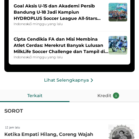
Goal Aksis U-15 dan Akademi Persib
Bandung U-18 Jadi Kampiun
HYDROPLUS Soccer League All-Stars
2025/2026
Indonesia
3 minggu yang lalu
Cipta Cendikia FA dan Misi Membina
Atlet Cerdas: Merekrut Banyak Lulusan
MilkLife Soccer Challenge dan Tampil di
HYDROPLUS Soccer League
Indonesia
3 minggu yang lalu
Lihat Selengkapnya
Terkait
Kredit
3
SOROT
12 jam lalu
Ketika Empati Hilang, Coreng Wajah