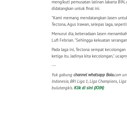
mengikuti pemusatan latinan Jakarta BIN,
didatangkan untuk final ini.
"Kami memang mendatangkan Jasen untuk f
Tectona, Agus Irawan, selepas laga, sepert
Menurut dia, keberadaan Jasen menambah
Lufi Febrian. "Sehingga kekuatan serangan
Pada laga ini, Tectona sempat kecolongan p
ketiga itu. Jadinya kita kecolongan," ucapny
---
Yuk gabung
channel whatsapp Bola.
com un
Indonesia, BRI Liga 1, Liga Champions, Liga I
bulutangkis.
Klik di sini (JOIN)