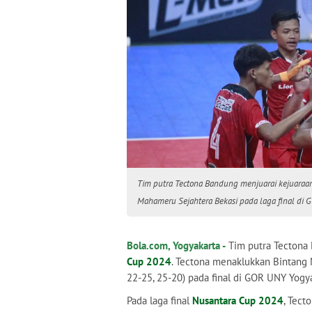
Tim putra Tectona Bandung menjuarai kejuaraa
Mahameru Sejahtera Bekasi pada laga final di 
Bola.com, Yogyakarta -
Tim putra Tectona 
Cup 2024
. Tectona menaklukkan Bintang 
22-25, 25-20) pada final di GOR UNY Yogy
Pada laga final
Nusantara Cup 2024
, Tect