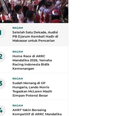
RAGAM
1
Setelah Satu Dekade, Audisi
PB Djarum Kembali Hadir di
Makassar untuk Pencarian
Talenta Super
RAGAM
2
Home Race di ARRC
Mandalika 2026, Yamaha
Racing Indonesia Bidik
Kemenangan
RAGAM
3
Sudah Menang di GP
Hungaria, Lando Norris
Tegaskan McLaren Masih
Simpan Potensi Besar
RAGAM
4
AHRT Yakin Bersaing
Kompetitif di ARRC Mandalika