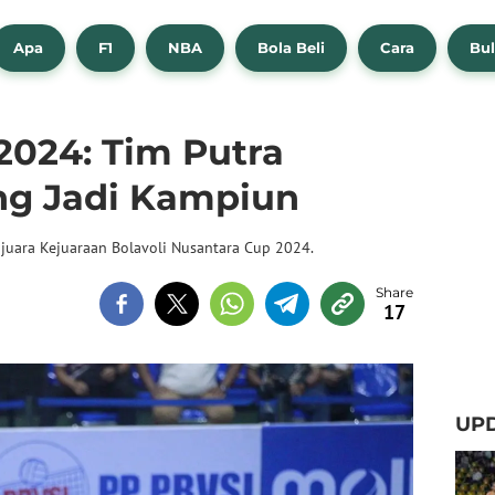
Apa
F1
NBA
Bola Beli
Cara
Bul
2024: Tim Putra
ng Jadi Kampiun
juara Kejuaraan Bolavoli Nusantara Cup 2024.
17
UPD