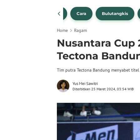
1
NBA
Bola Beli
Cara
Bulutangkis
Home
Ragam
Nusantara Cup 
Tectona Bandu
Tim putra Tectona Bandung menyabet titel 
Yus Mei Sawitri
Diterbitkan 25 Maret 2024, 03:54 WIB