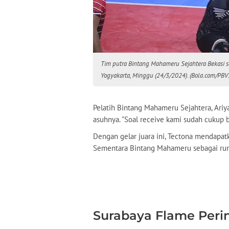
Tim putra Bintang Mahameru Sejahtera Bekasi 
Yogyakarta, Minggu (24/3/2024). (Bola.com/PBV
Pelatih Bintang Mahameru Sejahtera, Ari
asuhnya. "Soal receive kami sudah cukup ba
Dengan gelar juara ini, Tectona mendapat
Sementara Bintang Mahameru sebagai run
Surabaya Flame Peri