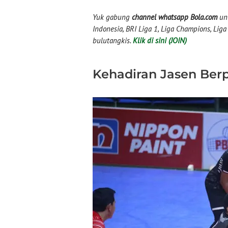
Yuk gabung
channel whatsapp Bola.com
unt
Indonesia, BRI Liga 1, Liga Champions, Liga I
bulutangkis.
Klik di sini (JOIN)
Kehadiran Jasen Ber