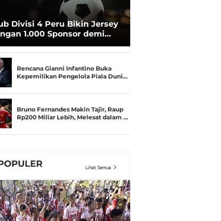
ub Divisi 4 Peru Bikin Jersey
ngan 1.000 Sponsor demi
rtahan Hidup
Rencana Gianni Infantino Buka
Kepemilikan Pengelola Piala Duni…
Bruno Fernandes Makin Tajir, Raup
Rp200 Miliar Lebih, Melesat dalam …
POPULER
Lihat Semua