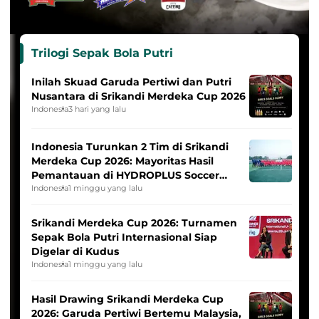
Trilogi Sepak Bola Putri
Inilah Skuad Garuda Pertiwi dan Putri
Nusantara di Srikandi Merdeka Cup 2026
Indonesia
3 hari yang lalu
Indonesia Turunkan 2 Tim di Srikandi
Merdeka Cup 2026: Mayoritas Hasil
Pemantauan di HYDROPLUS Soccer
League
Indonesia
1 minggu yang lalu
Srikandi Merdeka Cup 2026: Turnamen
Sepak Bola Putri Internasional Siap
Digelar di Kudus
Indonesia
1 minggu yang lalu
Hasil Drawing Srikandi Merdeka Cup
2026: Garuda Pertiwi Bertemu Malaysia,