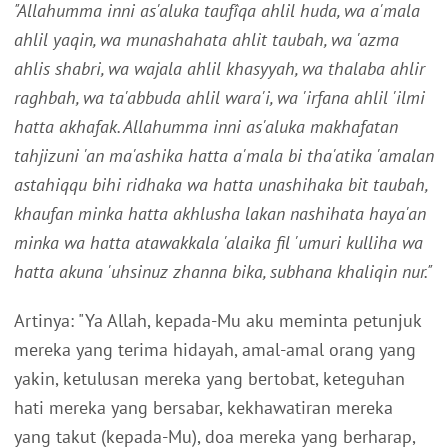
"Allahumma inni as'aluka taufîqa ahlil huda, wa a'mala
ahlil yaqin, wa munashahata ahlit taubah, wa 'azma
ahlis shabri, wa wajala ahlil khasyyah, wa thalaba ahlir
raghbah, wa ta'abbuda ahlil wara'i, wa 'irfana ahlil 'ilmi
hatta akhafak. Allahumma inni as'aluka makhafatan
tahjizuni 'an ma'ashika hatta a'mala bi tha'atika 'amalan
astahiqqu bihi ridhaka wa hatta unashihaka bit taubah,
khaufan minka hatta akhlusha lakan nashihata haya'an
minka wa hatta atawakkala 'alaika fil 'umuri kulliha wa
hatta akuna 'uhsinuz zhanna bika, subhana khaliqin nur."
Artinya: "Ya Allah, kepada-Mu aku meminta petunjuk
mereka yang terima hidayah, amal-amal orang yang
yakin, ketulusan mereka yang bertobat, keteguhan
hati mereka yang bersabar, kekhawatiran mereka
yang takut (kepada-Mu), doa mereka yang berharap,