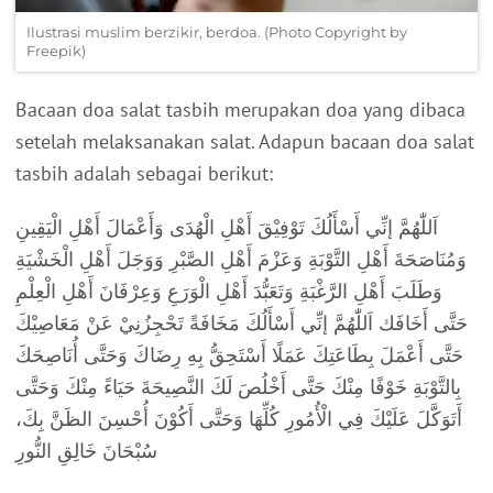
Ilustrasi muslim berzikir, berdoa. (Photo Copyright by
Freepik)
Bacaan doa salat tasbih merupakan doa yang dibaca
setelah melaksanakan salat. Adapun bacaan doa salat
tasbih adalah sebagai berikut:
اَللّٰهُمَّ إنِّي أَسْأَلُكَ تَوْفِيْقَ أَهْلِ الْهُدَى وَأَعْمَالَ أَهْلِ الْيَقِينِ
وَمُنَاصَحَةَ أَهْلِ التَّوْبَةِ وَعَزْمَ أَهْلِ الصَّبْرِ وَوَجَلَ أَهْلِ الْخَشْيَةِ
وَطَلَبَ أَهْلِ الرَّغْبَةِ وَتَعَبُّدَ أَهْلِ الْوَرَعِ وَعِرْفَانَ أَهْلِ الْعِلْمِ
حَتَّى أَخَافَك اَللّٰهُمَّ إنِّي أَسْأَلُكَ مَخَافَةً تَحْجِزُنِيْ عَنْ مَعَاصِيْكَ
حَتَّى أَعْمَلَ بِطَاعَتِكَ عَمَلًا أَسْتَحِقُّ بِهِ رِضَاكَ وَحَتَّى أُنَاصِحَكَ
بِالتَّوْبَةِ خَوْفًا مِنْكَ حَتَّى أَخْلُصَ لَكَ النَّصِيحَةَ حَيَاءً مِنْكَ وَحَتَّى
أَتَوَكَّلَ عَلَيْكَ فِي الْأُمُورِ كُلِّهَا وَحَتَّى أَكُوْنَ أُحْسِنَ الظَنَّ بِكَ،
سُبْحَانَ خَالِقِ النُّورِ