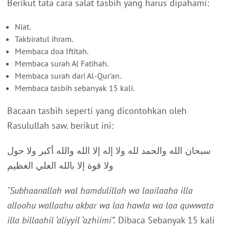
Berikut tata cara salat tasbih yang harus dipahami:
Niat.
Takbiratul ihram.
Membaca doa Iftitah.
Membaca surah Al Fatihah.
Membaca surah dari Al-Qur'an.
Membaca tasbih sebanyak 15 kali.
Bacaan tasbih seperti yang dicontohkan oleh
Rasulullah saw. berikut ini:
سبحان الله والحمد لله ولا إله إلا الله والله أكبر ولا حول
ولا قوة إلا بالله العلي العظيم
"Subhaanallah wal hamdulillah wa laailaaha illa
alloohu wallaahu akbar wa laa hawla wa laa quwwata
illa billaahil ‘aliyyil ‘azhiimi”.
Dibaca Sebanyak 15 kali