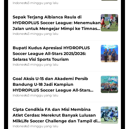
Seleksi Timnas Indonesia Putri
Indonesia
3 minggu yang lalu
Sepak Terjang Albianca Raula di
HYDROPLUS Soccer League: Menemukan
Jalan untuk Mengejar Mimpi ke Timnas
Indonesia Putri
Indonesia
3 minggu yang lalu
Bupati Kudus Apresiasi HYDROPLUS
Soccer League All-Stars 2025/2026:
Selaras Visi Sports Tourism
Indonesia
3 minggu yang lalu
Goal Aksis U-15 dan Akademi Persib
Bandung U-18 Jadi Kampiun
HYDROPLUS Soccer League All-Stars
2025/2026
Indonesia
3 minggu yang lalu
Cipta Cendikia FA dan Misi Membina
Atlet Cerdas: Merekrut Banyak Lulusan
MilkLife Soccer Challenge dan Tampil di
HYDROPLUS Soccer League
Indonesia
3 minggu yang lalu