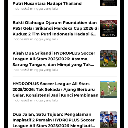
Putri Nusantara Hadapi Thailand
Indonesia
2 minggu yang lalu
Bakti Olahraga Djarum Foundation dan
PSSI Gelar Srikandi Merdeka Cup 2026 di
Kudus: 2 Tim Putri Indonesia Hadapi 6
Tim Asia
Indonesia
2 minggu yang lalu
Kisah Dua Srikandi HYDROPLUS Soccer
League All-Stars 2025/2026: Asrama,
Sarung Tangan, dan Mimpi yang Tak
Pernah Padam
Indonesia
3 minggu yang lalu
HYDROPLUS Soccer League All-Stars
2025/2026: Tak Sekadar Ajang Berburu
Gelar, Konsistensi Jadi Kunci Pembinaan
Indonesia
3 minggu yang lalu
Dua Jalan, Satu Tujuan: Pengalaman
Inspiratif 2 Pemain HYDROPLUS Soccer
League All-Stars 2025/2026 Mengikuti