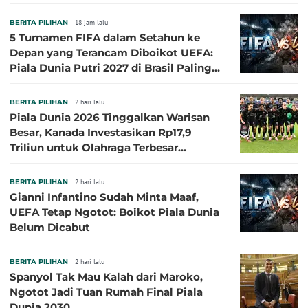
Sasaran
BERITA PILIHAN
18 jam lalu
5 Turnamen FIFA dalam Setahun ke
Depan yang Terancam Diboikot UEFA:
Piala Dunia Putri 2027 di Brasil Paling
Besar
BERITA PILIHAN
2 hari lalu
Piala Dunia 2026 Tinggalkan Warisan
Besar, Kanada Investasikan Rp17,9
Triliun untuk Olahraga Terbesar
Sepanjang Sejarah
BERITA PILIHAN
2 hari lalu
Gianni Infantino Sudah Minta Maaf,
UEFA Tetap Ngotot: Boikot Piala Dunia
Belum Dicabut
BERITA PILIHAN
2 hari lalu
Spanyol Tak Mau Kalah dari Maroko,
Ngotot Jadi Tuan Rumah Final Piala
Dunia 2030