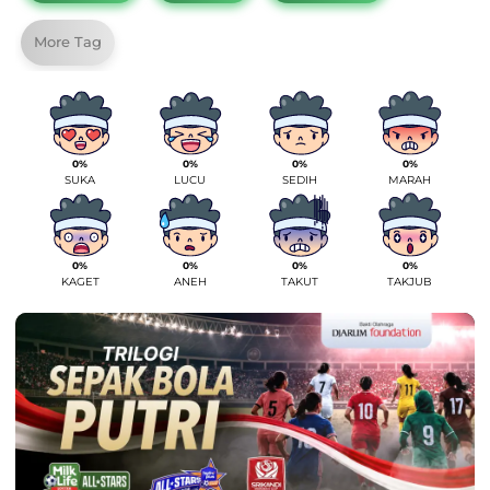
More Tag
0%
0%
0%
0%
SUKA
LUCU
SEDIH
MARAH
0%
0%
0%
0%
KAGET
ANEH
TAKUT
TAKJUB