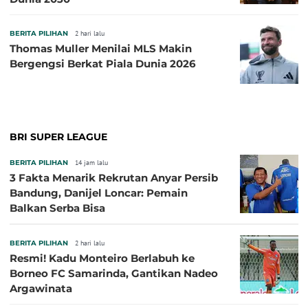
BERITA PILIHAN
2 hari lalu
Thomas Muller Menilai MLS Makin
Bergengsi Berkat Piala Dunia 2026
BRI SUPER LEAGUE
BERITA PILIHAN
14 jam lalu
3 Fakta Menarik Rekrutan Anyar Persib
Bandung, Danijel Loncar: Pemain
Balkan Serba Bisa
BERITA PILIHAN
2 hari lalu
Resmi! Kadu Monteiro Berlabuh ke
Borneo FC Samarinda, Gantikan Nadeo
Argawinata