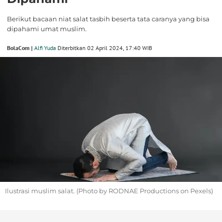
Berikut bacaan niat salat tasbih beserta tata caranya yang bisa
dipahami umat muslim.
BolaCom |
Alfi Yuda
Diterbitkan 02 April 2024, 17:40 WIB
Ilustrasi muslim salat. (Photo by RODNAE Productions on Pexels)