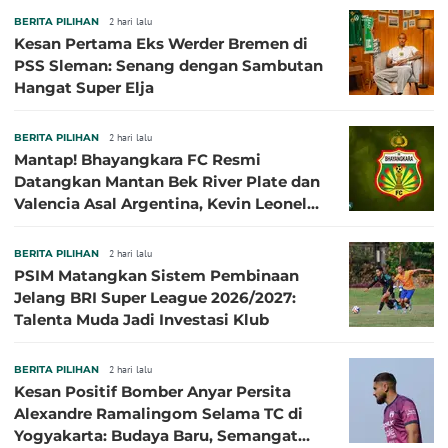
BERITA PILIHAN
2 hari lalu
Kesan Pertama Eks Werder Bremen di
PSS Sleman: Senang dengan Sambutan
Hangat Super Elja
BERITA PILIHAN
2 hari lalu
Mantap! Bhayangkara FC Resmi
Datangkan Mantan Bek River Plate dan
Valencia Asal Argentina, Kevin Leonel
Sibille
BERITA PILIHAN
2 hari lalu
PSIM Matangkan Sistem Pembinaan
Jelang BRI Super League 2026/2027:
Talenta Muda Jadi Investasi Klub
BERITA PILIHAN
2 hari lalu
Kesan Positif Bomber Anyar Persita
Alexandre Ramalingom Selama TC di
Yogyakarta: Budaya Baru, Semangat