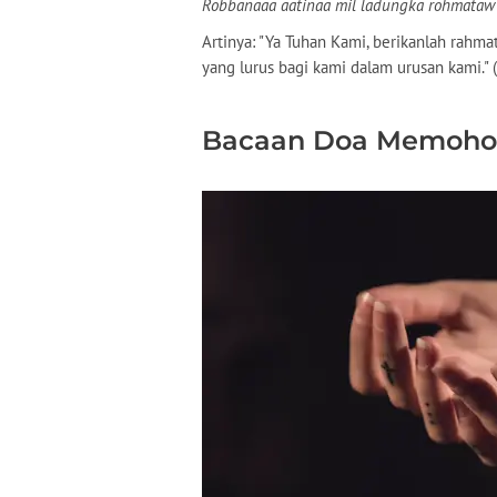
Robbanaaa aatinaa mil ladungka rohmataw 
Artinya: "Ya Tuhan Kami, berikanlah rahm
yang lurus bagi kami dalam urusan kami." (
Bacaan Doa Memohon