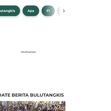
utangkis
Apa
F1
NBA
Bola Beli
Advertisement
ATE BERITA BULUTANGKIS