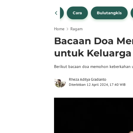
1
NBA
Bola Beli
Cara
Bulutangkis
Home
Ragam
Bacaan Doa M
untuk Keluarga
Berikut bacaan doa memohon keberkahan u
Rheza Aditya Gradianto
Diterbitkan 12 April 2024, 17:40 WIB