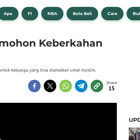
Apa
F1
NBA
Bola Beli
Cara
Bul
emohon Keberkahan
ntuk keluarga, yang bisa diamalkan umat muslim.
15
UPD