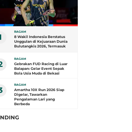
RAGAM
1
8 Wakil Indonesia Berstatus
Unggulan di Kejuaraan Dunia
Bulutangkis 2026, Termasuk
Fajar/Fikri
RAGAM
2
Gebrakan FUD Racing di Luar
Balapan: Gelar Event Sepak
Bola Usia Muda di Bekasi
RAGAM
3
Amartha 10X Run 2026 Siap
Digelar, Tawarkan
Pengalaman Lari yang
Berbeda
ENDING