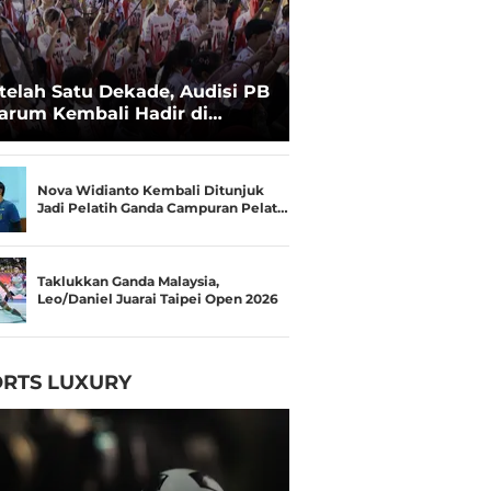
telah Satu Dekade, Audisi PB
arum Kembali Hadir di
kassar untuk Pencarian
lenta Super
Nova Widianto Kembali Ditunjuk
Jadi Pelatih Ganda Campuran Pelat…
Taklukkan Ganda Malaysia,
Leo/Daniel Juarai Taipei Open 2026
RTS LUXURY