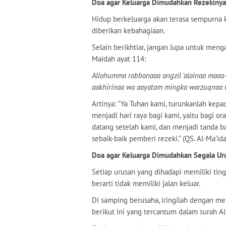
Doa agar Keluarga Dimudahkan Rezekinya
Hidup berkeluarga akan terasa sempurna k
diberikan kebahagiaan.
Selain berikhtiar, jangan lupa untuk meng
Maidah ayat 114:
Allohumma robbanaaa angzil 'alainaa maaa-
aakhirinaa wa aayatam mingka warzuqnaa wa
Artinya: "Ya Tuhan kami, turunkanlah kepa
menjadi hari raya bagi kami, yaitu bagi 
datang setelah kami, dan menjadi tanda b
sebaik-baik pemberi rezeki." (QS. Al-Ma'id
Doa agar Keluarga Dimudahkan Segala Ur
Setiap urusan yang dihadapi memiliki tin
berarti tidak memiliki jalan keluar.
Di samping berusaha, iringilah dengan m
berikut ini yang tercantum dalam surah Al