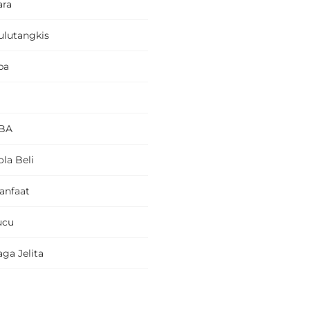
ara
ulutangkis
pa
BA
la Beli
anfaat
ucu
ga Jelita