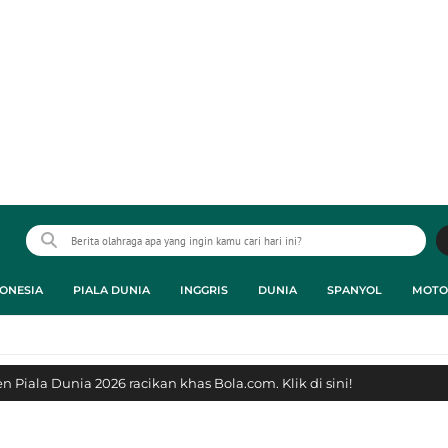
ONESIA
PIALA DUNIA
INGGRIS
DUNIA
SPANYOL
MOTO
 Piala Dunia 2026 racikan khas Bola.com. Klik di sini!