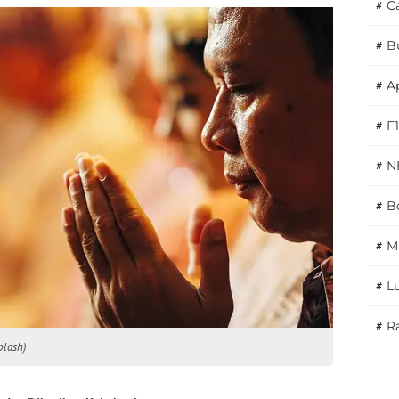
#
C
#
B
#
A
#
F1
#
N
#
Bo
#
M
#
L
#
Ra
plash)