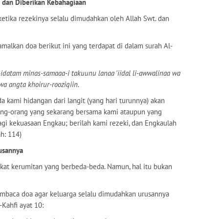
 dan Diberikan Kebahagiaan
etika rezekinya selalu dimudahkan oleh Allah Swt. dan
amalkan doa berikut ini yang terdapat di dalam surah Al-
idatam minas-samaaa-i takuunu lanaa 'iidal li-awwalinaa wa
 angta khoirur-rooziqiin.
da kami hidangan dari langit (yang hari turunnya) akan
orang-orang yang sekarang bersama kami ataupun yang
agi kekuasaan Engkau; berilah kami rezeki, dan Engkaulah
ah: 114)
usannya
gkat kerumitan yang berbeda-beda. Namun, hal itu bukan
embaca doa agar keluarga selalu dimudahkan urusannya
-Kahfi ayat 10: