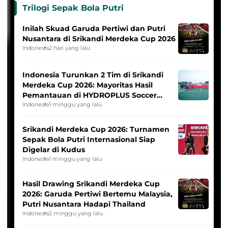
Trilogi Sepak Bola Putri
Inilah Skuad Garuda Pertiwi dan Putri
Nusantara di Srikandi Merdeka Cup 2026
Indonesia
2 hari yang lalu
Indonesia Turunkan 2 Tim di Srikandi
Merdeka Cup 2026: Mayoritas Hasil
Pemantauan di HYDROPLUS Soccer
League
Indonesia
1 minggu yang lalu
Srikandi Merdeka Cup 2026: Turnamen
Sepak Bola Putri Internasional Siap
Digelar di Kudus
Indonesia
1 minggu yang lalu
Hasil Drawing Srikandi Merdeka Cup
2026: Garuda Pertiwi Bertemu Malaysia,
Putri Nusantara Hadapi Thailand
Indonesia
2 minggu yang lalu