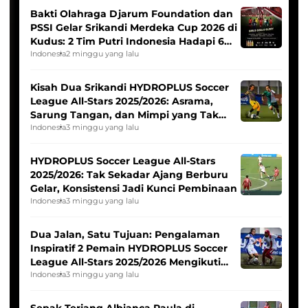
Bakti Olahraga Djarum Foundation dan
PSSI Gelar Srikandi Merdeka Cup 2026 di
Kudus: 2 Tim Putri Indonesia Hadapi 6
Tim Asia
Indonesia
2 minggu yang lalu
Kisah Dua Srikandi HYDROPLUS Soccer
League All-Stars 2025/2026: Asrama,
Sarung Tangan, dan Mimpi yang Tak
Pernah Padam
Indonesia
3 minggu yang lalu
HYDROPLUS Soccer League All-Stars
2025/2026: Tak Sekadar Ajang Berburu
Gelar, Konsistensi Jadi Kunci Pembinaan
Indonesia
3 minggu yang lalu
Dua Jalan, Satu Tujuan: Pengalaman
Inspiratif 2 Pemain HYDROPLUS Soccer
League All-Stars 2025/2026 Mengikuti
Seleksi Timnas Indonesia Putri
Indonesia
3 minggu yang lalu
Sepak Terjang Albianca Raula di