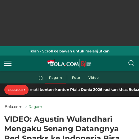
Iklan - Scroll ke bawah untuk melanjutkan
Ragam
Foto
Video
Nikmati konten-konten Piala Dunia 2026 racikan khas Bola.com. Kl
EKSKLUSIF!
Bola.com
Ragam
VIDEO: Agustin Wulandhari
Mengaku Senang Datangnya
Red Sparks ke Indonesia Bisa