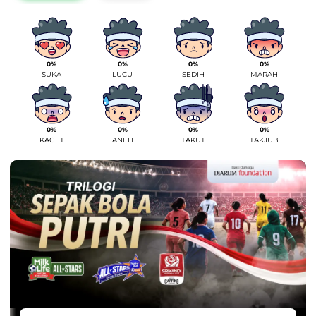
0%
0%
0%
0%
SUKA
LUCU
SEDIH
MARAH
0%
0%
0%
0%
KAGET
ANEH
TAKUT
TAKJUB