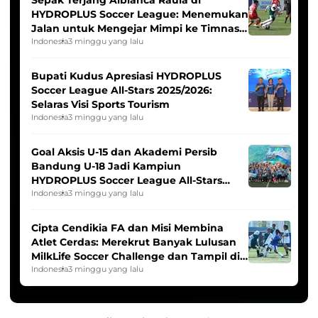
HYDROPLUS Soccer League: Menemukan
Jalan untuk Mengejar Mimpi ke Timnas
Indonesia Putri
Indonesia
3 minggu yang lalu
Bupati Kudus Apresiasi HYDROPLUS
Soccer League All-Stars 2025/2026:
Selaras Visi Sports Tourism
Indonesia
3 minggu yang lalu
Goal Aksis U-15 dan Akademi Persib
Bandung U-18 Jadi Kampiun
HYDROPLUS Soccer League All-Stars
2025/2026
Indonesia
3 minggu yang lalu
Cipta Cendikia FA dan Misi Membina
Atlet Cerdas: Merekrut Banyak Lulusan
MilkLife Soccer Challenge dan Tampil di
HYDROPLUS Soccer League
Indonesia
3 minggu yang lalu