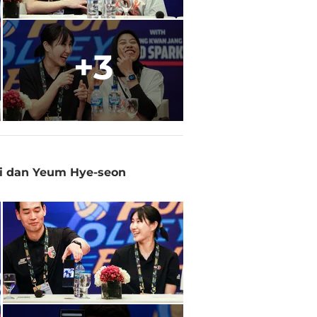
+3
ti dan Yeum Hye-seon