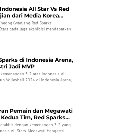
ndonesia All Star Vs Red
ian dari Media Korea
CheongKwanJang Red Sparks
Stars pada laga ekshibisi mendapatkan
 Korea Selatan.
parks di Indonesia Arena,
tri Jadi MVP
 kemenangan 3-2 atas Indonesia All
Fun Volleyball 2024 di Indonesia Arena,
. Megawati Hangestri yang tampil untuk
jadi Most Valuable Player (MVP).
aran Pemain dan Megawati
i Kedua Tim, Red Sparks
 berakhir dengan kemenangan 3-2 yang
nesia All Stars. Megawati Hangestri