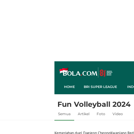
HOME
BRI SUPER LEAGUE
IND
Fun Volleyball 2024
Semua
Artikel
Foto
Video
Kemeriahan duel Daejeon CheongKwanJang Red