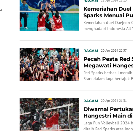
RAGAM
21 Apr 2024 21:15
Kemeriahan Duel I
 ...
Sparks Menuai Puj
Selatan
Kemeriahan duel Daejeon 
menghadapi Indonesia All 
pujian dari sejumlah media
RAGAM
20 Apr 2024 22:37
Pecah Pesta Red S
Megawati Hanges
Red Sparks berhasil meraih
Stars dalam laga bertajuk 
Jakarta, Sabtu (20/4/2024)
kedua tim di malam ini men
RAGAM
20 Apr 2024 21:31
Diwarnai Pertuk
Hangestri Main d
Butuh 5 Se...
Laga Fun Volleyball 2024
diraih Red Sparks atas Indo