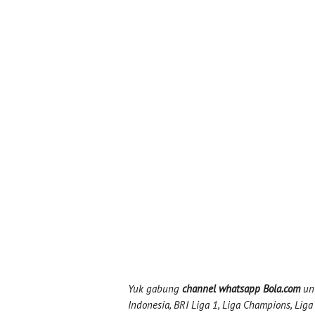
Yuk gabung
channel whatsapp Bola.com
unt
Indonesia, BRI Liga 1, Liga Champions, Liga I