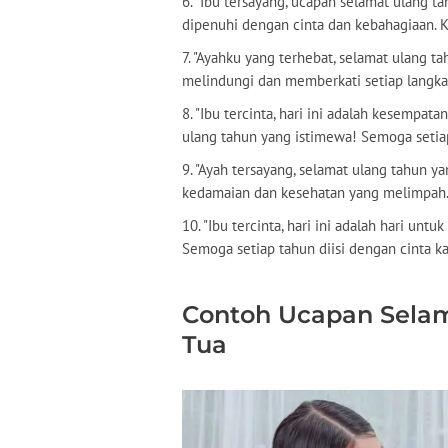
6. "Ibu tersayang, ucapan selamat ulang 
dipenuhi dengan cinta dan kebahagiaan. 
7. "Ayahku yang terhebat, selamat ulang 
melindungi dan memberkati setiap langka
8. "Ibu tercinta, hari ini adalah kesempa
ulang tahun yang istimewa! Semoga setiap
9. "Ayah tersayang, selamat ulang tahun
kedamaian dan kesehatan yang melimpah. 
10. "Ibu tercinta, hari ini adalah hari un
Semoga setiap tahun diisi dengan cinta ka
Contoh Ucapan Selam
Tua