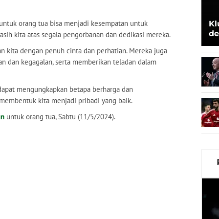
untuk orang tua bisa menjadi kesempatan untuk
Kl
de
asih kita atas segala pengorbanan dan dedikasi mereka.
Be
 kita dengan penuh cinta dan perhatian. Mereka juga
n dan kegagalan, serta memberikan teladan dalam
a dapat mengungkapkan betapa berharga dan
embentuk kita menjadi pribadi yang baik.
un
untuk orang tua, Sabtu (11/5/2024).