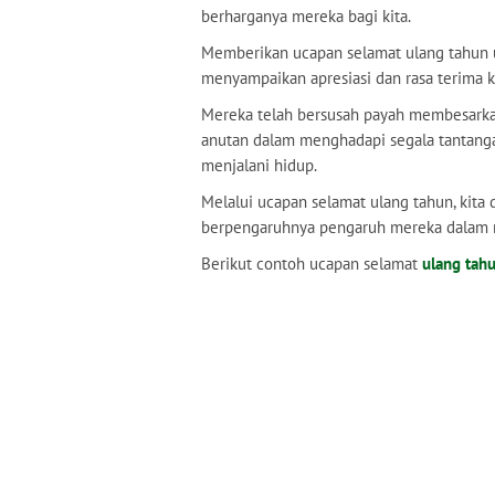
berharganya mereka bagi kita.
Memberikan ucapan selamat ulang tahun 
menyampaikan apresiasi dan rasa terima k
Mereka telah bersusah payah membesarkan
anutan dalam menghadapi segala tantanga
menjalani hidup.
Melalui ucapan selamat ulang tahun, kit
berpengaruhnya pengaruh mereka dalam m
Berikut contoh ucapan selamat
ulang tah