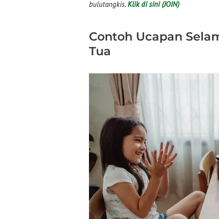
bulutangkis.
Klik di sini (JOIN)
Contoh Ucapan Selam
Tua