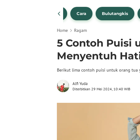
1
NBA
Bola Beli
Cara
Bulutangkis
Home
Ragam
5 Contoh Puisi
Menyentuh Hat
Berikut lima contoh puisi untuk orang tua
Alfi Yuda
Diterbitkan 29 Mei 2024, 10:40 WIB