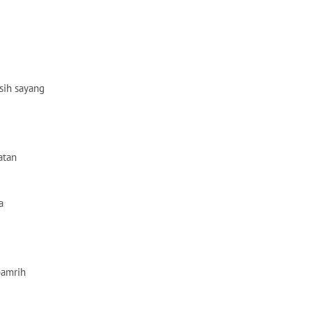
ih sayang
atan
a
pamrih