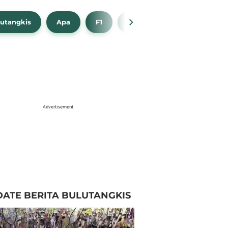
utangkis
Apa
F1
NBA
Bola Beli
Advertisement
ATE BERITA BULUTANGKIS