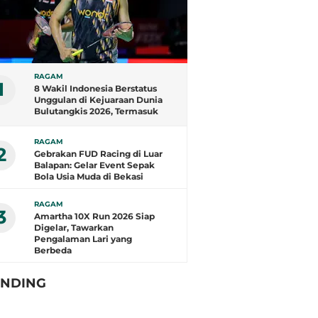
RAGAM
1
8 Wakil Indonesia Berstatus
Unggulan di Kejuaraan Dunia
Bulutangkis 2026, Termasuk
Fajar/Fikri
RAGAM
2
Gebrakan FUD Racing di Luar
Balapan: Gelar Event Sepak
Bola Usia Muda di Bekasi
RAGAM
3
Amartha 10X Run 2026 Siap
Digelar, Tawarkan
Pengalaman Lari yang
Berbeda
ENDING