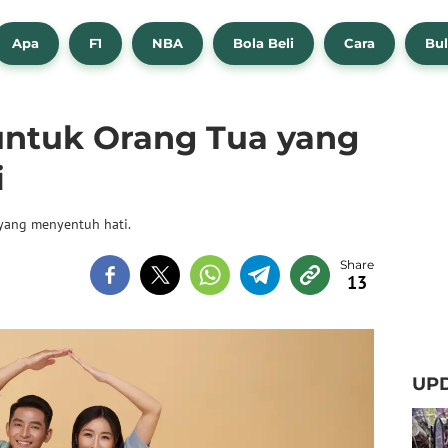
Apa
F1
NBA
Bola Beli
Cara
Bul
 untuk Orang Tua yang
i
 yang menyentuh hati.
13
UPD