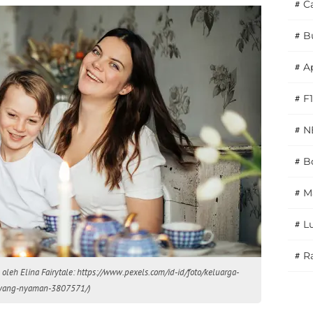
#
C
#
B
#
A
#
F1
#
N
#
Bo
#
M
#
L
#
Ra
o oleh Elina Fairytale: https://www.pexels.com/id-id/foto/keluarga-
-yang-nyaman-3807571/)