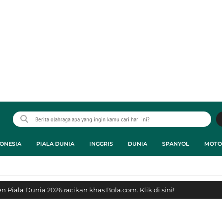
ONESIA
PIALA DUNIA
INGGRIS
DUNIA
SPANYOL
MOTO
 Piala Dunia 2026 racikan khas Bola.com. Klik di sini!