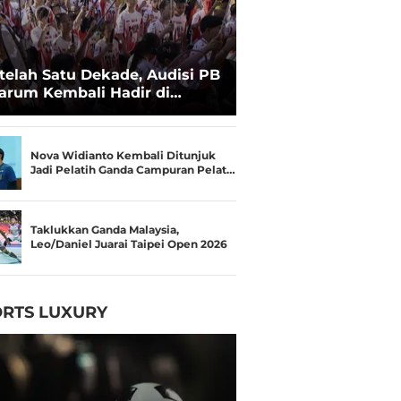
telah Satu Dekade, Audisi PB
arum Kembali Hadir di
kassar untuk Pencarian
lenta Super
Nova Widianto Kembali Ditunjuk
Jadi Pelatih Ganda Campuran Pelat…
Taklukkan Ganda Malaysia,
Leo/Daniel Juarai Taipei Open 2026
RTS LUXURY