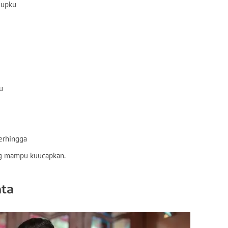
dupku
u
erhingga
ng mampu kuucapkan.
nta