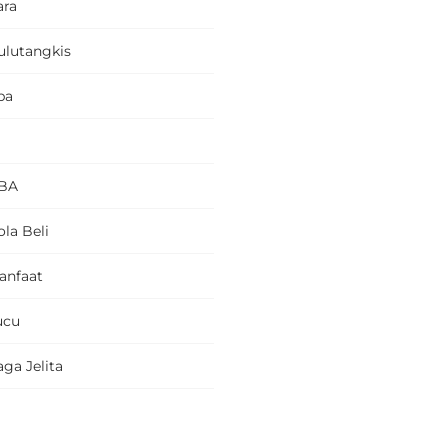
ara
ulutangkis
pa
BA
la Beli
anfaat
ucu
ga Jelita