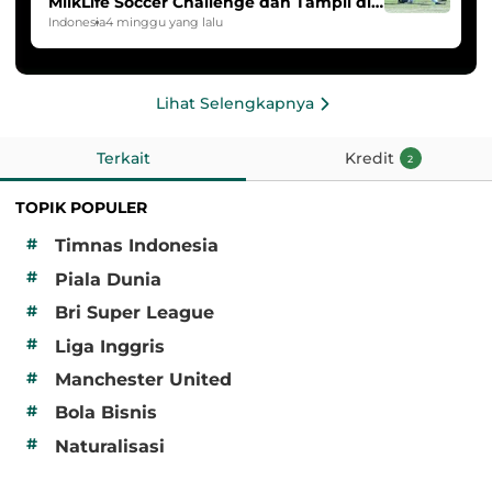
MilkLife Soccer Challenge dan Tampil di
HYDROPLUS Soccer League
Indonesia
4 minggu yang lalu
Lihat Selengkapnya
Terkait
Kredit
2
TOPIK POPULER
#
Timnas Indonesia
#
Piala Dunia
#
Bri Super League
#
Liga Inggris
#
Manchester United
#
Bola Bisnis
#
Naturalisasi