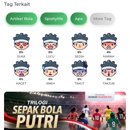
Tag Terkait
Artikel Bola
Sportylife
Apa
More Tag
0%
0%
0%
0%
SUKA
LUCU
SEDIH
MARAH
0%
0%
0%
0%
KAGET
ANEH
TAKUT
TAKJUB