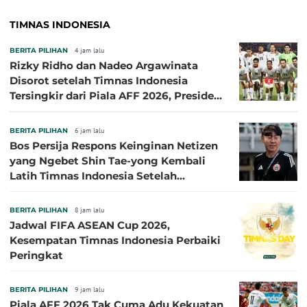
TIMNAS INDONESIA
BERITA PILIHAN
4 jam lalu
Rizky Ridho dan Nadeo Argawinata
Disorot setelah Timnas Indonesia
Tersingkir dari Piala AFF 2026, Presiden
Persija Pasang Badan
BERITA PILIHAN
6 jam lalu
Bos Persija Respons Keinginan Netizen
yang Ngebet Shin Tae-yong Kembali
Latih Timnas Indonesia Setelah
Tersingkir dari Piala AFF 2026
BERITA PILIHAN
8 jam lalu
Jadwal FIFA ASEAN Cup 2026,
Kesempatan Timnas Indonesia Perbaiki
Peringkat
BERITA PILIHAN
9 jam lalu
Piala AFF 2026 Tak Cuma Adu Kekuatan