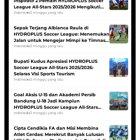
Inspiratif 2 Pemain HYDROPLUS Soccer
League All-Stars 2025/2026 Mengikuti
Seleksi Timnas Indonesia Putri
Indonesia
3 minggu yang lalu
Sepak Terjang Albianca Raula di
HYDROPLUS Soccer League: Menemukan
Jalan untuk Mengejar Mimpi ke Timnas
Indonesia Putri
Indonesia
3 minggu yang lalu
Bupati Kudus Apresiasi HYDROPLUS
Soccer League All-Stars 2025/2026:
Selaras Visi Sports Tourism
Indonesia
3 minggu yang lalu
Goal Aksis U-15 dan Akademi Persib
Bandung U-18 Jadi Kampiun
HYDROPLUS Soccer League All-Stars
2025/2026
Indonesia
3 minggu yang lalu
Cipta Cendikia FA dan Misi Membina
Atlet Cerdas: Merekrut Banyak Lulusan