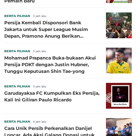
Pemain Baru
BERITA PILIHAN
5 jam lalu
Persija Kembali Disponsori Bank
Jakarta untuk Super League Musim
Depan, Pramono Anung Berikan
Penjelasan terkait Dukungan BUMD
BERITA PILIHAN
5 jam lalu
Mohamad Prapanca Buka-bukaan Akui
Persija PDKT dengan Justin Hubner,
Tunggu Keputusan Shin Tae-yong
BERITA PILIHAN
5 jam lalu
Garudayaksa FC Kumpulkan Eks Persija,
Kali Ini Giliran Paulo Ricardo
BERITA PILIHAN
6 jam lalu
Cara Unik Persib Perkenalkan Danijel
Loncar, Ada Aksi Galang Donasi untuk