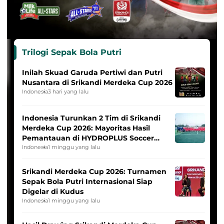
Trilogi Sepak Bola Putri
Inilah Skuad Garuda Pertiwi dan Putri
Nusantara di Srikandi Merdeka Cup 2026
Indonesia
3 hari yang lalu
Indonesia Turunkan 2 Tim di Srikandi
Merdeka Cup 2026: Mayoritas Hasil
Pemantauan di HYDROPLUS Soccer
League
Indonesia
1 minggu yang lalu
Srikandi Merdeka Cup 2026: Turnamen
Sepak Bola Putri Internasional Siap
Digelar di Kudus
Indonesia
1 minggu yang lalu