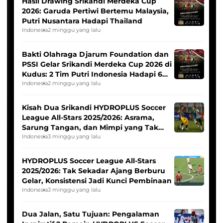
Hasil Drawing Srikandi Merdeka Cup
2026: Garuda Pertiwi Bertemu Malaysia,
Putri Nusantara Hadapi Thailand
Indonesia
2 minggu yang lalu
Bakti Olahraga Djarum Foundation dan
PSSI Gelar Srikandi Merdeka Cup 2026 di
Kudus: 2 Tim Putri Indonesia Hadapi 6
Tim Asia
Indonesia
2 minggu yang lalu
Kisah Dua Srikandi HYDROPLUS Soccer
League All-Stars 2025/2026: Asrama,
Sarung Tangan, dan Mimpi yang Tak
Pernah Padam
Indonesia
3 minggu yang lalu
HYDROPLUS Soccer League All-Stars
2025/2026: Tak Sekadar Ajang Berburu
Gelar, Konsistensi Jadi Kunci Pembinaan
Indonesia
3 minggu yang lalu
Dua Jalan, Satu Tujuan: Pengalaman