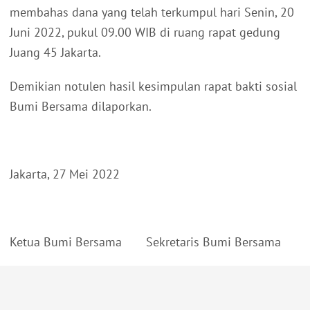
membahas dana yang telah terkumpul hari Senin, 20
Juni 2022, pukul 09.00 WIB di ruang rapat gedung
Juang 45 Jakarta.
Demikian notulen hasil kesimpulan rapat bakti sosial
Bumi Bersama dilaporkan.
Jakarta, 27 Mei 2022
Ketua Bumi Bersama Sekretaris Bumi Bersama