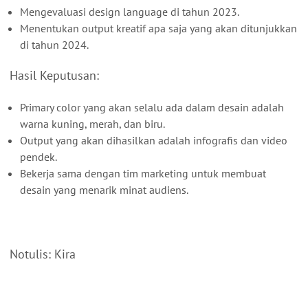
Mengevaluasi design language di tahun 2023.
Menentukan output kreatif apa saja yang akan ditunjukkan
di tahun 2024.
Hasil Keputusan:
Primary color yang akan selalu ada dalam desain adalah
warna kuning, merah, dan biru.
Output yang akan dihasilkan adalah infografis dan video
pendek.
Bekerja sama dengan tim marketing untuk membuat
desain yang menarik minat audiens.
Notulis: Kira