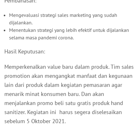
Pembahasan:
Mengevaluasi strategi sales marketing yang sudah
dijalankan.
Menentukan strategi yang lebih efektif untuk dijalankan
selama masa pandemi corona.
Hasil Keputusan:
Memperkenalkan value baru dalam produk. Tim sales
promotion akan mengangkat manfaat dan kegunaan
lain dari produk dalam kegiatan pemasaran agar
menarik minat konsumen baru. Dan akan
menjalankan promo beli satu gratis produk hand
sanitizer. Kegiatan ini harus segera diselesaikan
sebelum 5 Oktober 2021.