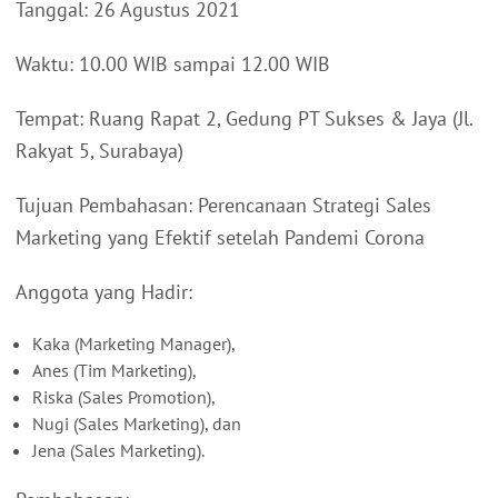
Tanggal: 26 Agustus 2021
Waktu: 10.00 WIB sampai 12.00 WIB
Tempat: Ruang Rapat 2, Gedung PT Sukses & Jaya (Jl.
Rakyat 5, Surabaya)
Tujuan Pembahasan: Perencanaan Strategi Sales
Marketing yang Efektif setelah Pandemi Corona
Anggota yang Hadir:
Kaka (Marketing Manager),
Anes (Tim Marketing),
Riska (Sales Promotion),
Nugi (Sales Marketing), dan
Jena (Sales Marketing).