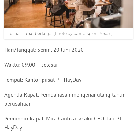
Ilustrasi rapat berkerja. (Photo by bantersp on Pexels)
Hari/Tanggal: Senin, 20 Juni 2020
Waktu: 09.00 – selesai
Tempat: Kantor pusat PT HayDay
Agenda Rapat: Pembahasan mengenai ulang tahun
perusahaan
Pemimpin Rapat: Mira Cantika selaku CEO dari PT
HayDay