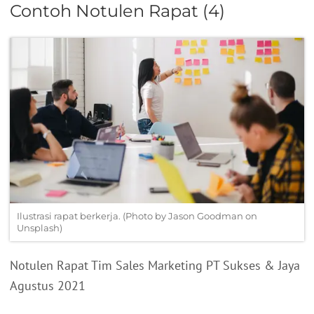
Contoh Notulen Rapat (4)
Ilustrasi rapat berkerja. (Photo by Jason Goodman on
Unsplash)
Notulen Rapat Tim Sales Marketing PT Sukses & Jaya
Agustus 2021