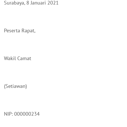
Surabaya, 8 Januari 2021
Peserta Rapat,
Wakil Camat
(Setiawan)
NIP: 000000234