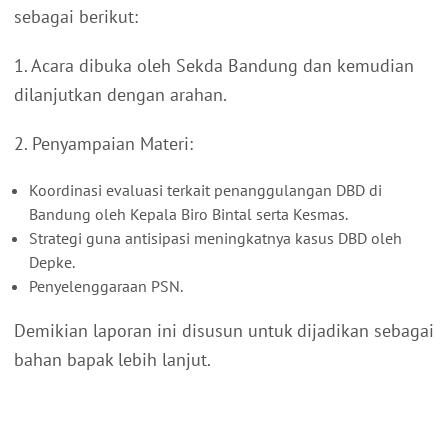
sebagai berikut:
1. Acara dibuka oleh Sekda Bandung dan kemudian
dilanjutkan dengan arahan.
2. Penyampaian Materi:
Koordinasi evaluasi terkait penanggulangan DBD di
Bandung oleh Kepala Biro Bintal serta Kesmas.
Strategi guna antisipasi meningkatnya kasus DBD oleh
Depke.
Penyelenggaraan PSN.
Demikian laporan ini disusun untuk dijadikan sebagai
bahan bapak lebih lanjut.