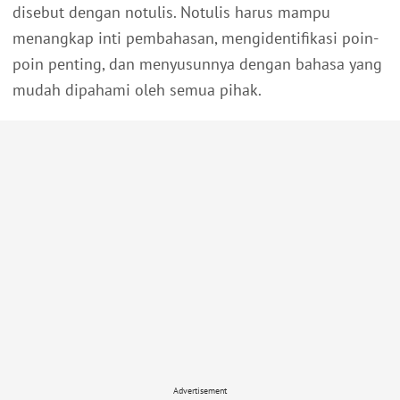
disebut dengan notulis. Notulis harus mampu
menangkap inti pembahasan, mengidentifikasi poin-
poin penting, dan menyusunnya dengan bahasa yang
mudah dipahami oleh semua pihak.
Advertisement