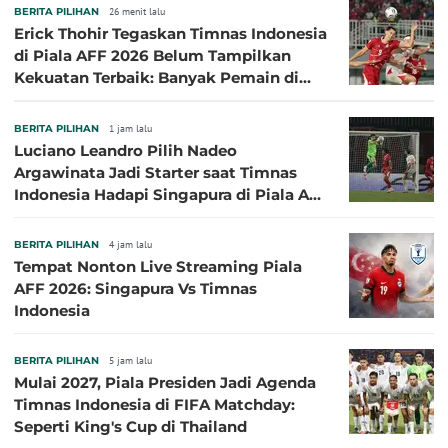
BERITA PILIHAN
26 menit lalu
Erick Thohir Tegaskan Timnas Indonesia
di Piala AFF 2026 Belum Tampilkan
Kekuatan Terbaik: Banyak Pemain di
Eropa Tidak Bisa Berpartisipasi
BERITA PILIHAN
1 jam lalu
Luciano Leandro Pilih Nadeo
Argawinata Jadi Starter saat Timnas
Indonesia Hadapi Singapura di Piala AFF
2026: Pengalaman Jadi Kunci
BERITA PILIHAN
4 jam lalu
Tempat Nonton Live Streaming Piala
AFF 2026: Singapura Vs Timnas
Indonesia
BERITA PILIHAN
5 jam lalu
Mulai 2027, Piala Presiden Jadi Agenda
Timnas Indonesia di FIFA Matchday:
Seperti King's Cup di Thailand