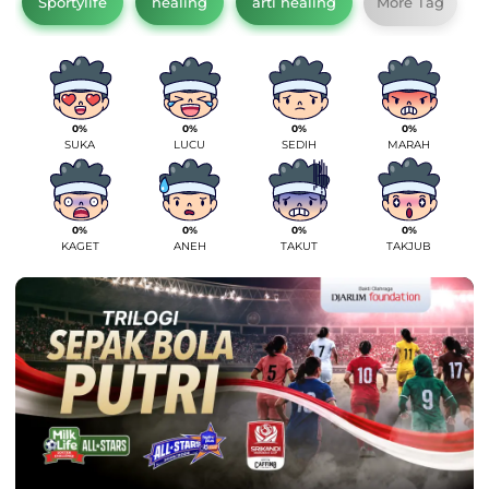
Sportylife
healing
arti healing
More Tag
0%
0%
0%
0%
SUKA
LUCU
SEDIH
MARAH
0%
0%
0%
0%
KAGET
ANEH
TAKUT
TAKJUB