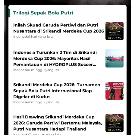
Trilogi Sepak Bola Putri
Inilah Skuad Garuda Pertiwi dan Putri
Nusantara di Srikandi Merdeka Cup 2026
Indonesia
1 hari yang lalu
Indonesia Turunkan 2 Tim di Srikandi
Merdeka Cup 2026: Mayoritas Hasil
Pemantauan di HYDROPLUS Soccer
League
Indonesia
1 minggu yang lalu
Srikandi Merdeka Cup 2026: Turnamen
Sepak Bola Putri Internasional Siap
Digelar di Kudus
Indonesia
1 minggu yang lalu
Hasil Drawing Srikandi Merdeka Cup
2026: Garuda Pertiwi Bertemu Malaysia,
Putri Nusantara Hadapi Thailand
Indonesia
2 minggu yang lalu