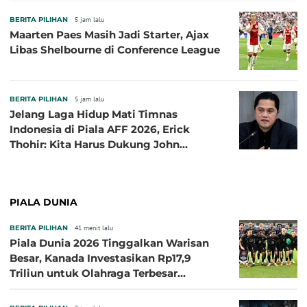
BERITA PILIHAN
5 jam lalu
Maarten Paes Masih Jadi Starter, Ajax
Libas Shelbourne di Conference League
BERITA PILIHAN
5 jam lalu
Jelang Laga Hidup Mati Timnas
Indonesia di Piala AFF 2026, Erick
Thohir: Kita Harus Dukung John
Herdman, Kala Baik dan Tidak Baik
PIALA DUNIA
BERITA PILIHAN
41 menit lalu
Piala Dunia 2026 Tinggalkan Warisan
Besar, Kanada Investasikan Rp17,9
Triliun untuk Olahraga Terbesar
Sepanjang Sejarah