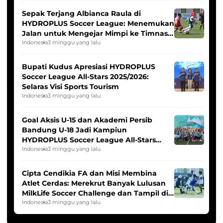
Sepak Terjang Albianca Raula di
HYDROPLUS Soccer League: Menemukan
Jalan untuk Mengejar Mimpi ke Timnas
Indonesia Putri
Indonesia
3 minggu yang lalu
Bupati Kudus Apresiasi HYDROPLUS
Soccer League All-Stars 2025/2026:
Selaras Visi Sports Tourism
Indonesia
3 minggu yang lalu
Goal Aksis U-15 dan Akademi Persib
Bandung U-18 Jadi Kampiun
HYDROPLUS Soccer League All-Stars
2025/2026
Indonesia
3 minggu yang lalu
Cipta Cendikia FA dan Misi Membina
Atlet Cerdas: Merekrut Banyak Lulusan
MilkLife Soccer Challenge dan Tampil di
HYDROPLUS Soccer League
Indonesia
3 minggu yang lalu