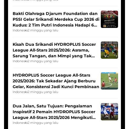
Bakti Olahraga Djarum Foundation dan
PSSI Gelar Srikandi Merdeka Cup 2026 di
Kudus: 2 Tim Putri Indonesia Hadapi 6
Tim Asia
Indonesia
2 minggu yang lalu
Kisah Dua Srikandi HYDROPLUS Soccer
League All-Stars 2025/2026: Asrama,
Sarung Tangan, dan Mimpi yang Tak
Pernah Padam
Indonesia
2 minggu yang lalu
HYDROPLUS Soccer League All-Stars
2025/2026: Tak Sekadar Ajang Berburu
Gelar, Konsistensi Jadi Kunci Pembinaan
Indonesia
2 minggu yang lalu
Dua Jalan, Satu Tujuan: Pengalaman
Inspiratif 2 Pemain HYDROPLUS Soccer
League All-Stars 2025/2026 Mengikuti
Seleksi Timnas Indonesia Putri
Indonesia
2 minggu yang lalu