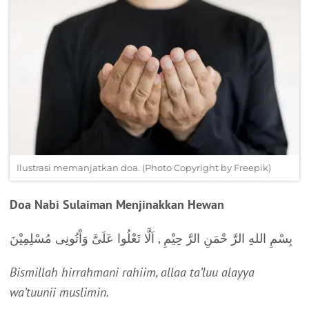
Ilustrasi memanjatkan doa. (Photo Copyright by Freepik)
Doa Nabi Sulaiman Menjinakkan Hewan
بِسْمِ اللهِ الرَّ حْمَنِ الرَّ حِيْمِ , اَلَّا تَعْلُوا عَلَىَّ وَاْتُونِى مُسْلِمِيْنَ
Bismillah hirrahmani rahiim, allaa ta’luu alayya
wa’tuunii muslimin.