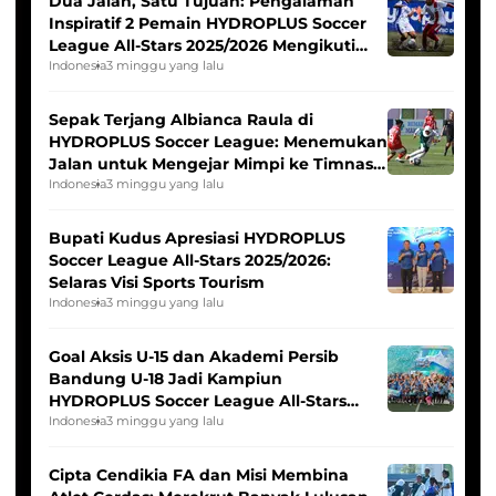
Dua Jalan, Satu Tujuan: Pengalaman
Inspiratif 2 Pemain HYDROPLUS Soccer
League All-Stars 2025/2026 Mengikuti
Seleksi Timnas Indonesia Putri
Indonesia
3 minggu yang lalu
Sepak Terjang Albianca Raula di
HYDROPLUS Soccer League: Menemukan
Jalan untuk Mengejar Mimpi ke Timnas
Indonesia Putri
Indonesia
3 minggu yang lalu
Bupati Kudus Apresiasi HYDROPLUS
Soccer League All-Stars 2025/2026:
Selaras Visi Sports Tourism
Indonesia
3 minggu yang lalu
Goal Aksis U-15 dan Akademi Persib
Bandung U-18 Jadi Kampiun
HYDROPLUS Soccer League All-Stars
2025/2026
Indonesia
3 minggu yang lalu
Cipta Cendikia FA dan Misi Membina