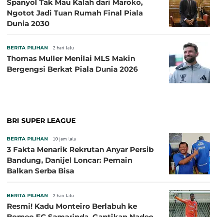
Spanyol Tak Mau Kalah dari Maroko,
Ngotot Jadi Tuan Rumah Final Piala
Dunia 2030
BERITA PILIHAN
2 hari lalu
Thomas Muller Menilai MLS Makin
Bergengsi Berkat Piala Dunia 2026
BRI SUPER LEAGUE
BERITA PILIHAN
10 jam lalu
3 Fakta Menarik Rekrutan Anyar Persib
Bandung, Danijel Loncar: Pemain
Balkan Serba Bisa
BERITA PILIHAN
2 hari lalu
Resmi! Kadu Monteiro Berlabuh ke
Borneo FC Samarinda, Gantikan Nadeo