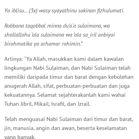
Ya iblisu… (3x) wasy syayathinu sakinan fizhulumati.
Robbana taqobbal minna du’a`a sulaimana, wa
shollallohu ‘ala sulaimana wa ‘ala sa_iril anbiyai
birohmatika ya arhamar rohimin.”
Artinya: "Ya Allah, masukkan kami dalam kawalan
lingkungan Nabi Sulaiman, dan Nabi Sulaiman telah
memiliki daripada timur dan barat dengan kebolehan
anugerah Allah, sifat, perbuatan-perbuatan dan juga
kekuatannya. Selamat sejahterakanlah kami wahai
Tuhan Jibril, Mikail, Israfil, dan Izrail.
Telah menguasai Nabi Sulaiman dari timur dan barat,
jin, manusia, angin dan awan, beserta keselamatan
yang banyak.