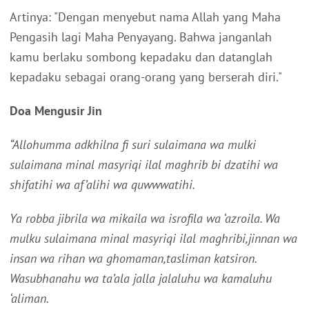
Artinya: "Dengan menyebut nama Allah yang Maha
Pengasih lagi Maha Penyayang. Bahwa janganlah
kamu berlaku sombong kepadaku dan datanglah
kepadaku sebagai orang-orang yang berserah diri."
Doa Mengusir Jin
“Allohumma adkhilna fi suri sulaimana wa mulki
sulaimana minal masyriqi ilal maghrib bi dzatihi wa
shifatihi wa af’alihi wa quwwwatihi.
Ya robba jibrila wa mikaila wa isrofila wa ‘azroila. Wa
mulku sulaimana minal masyriqi ilal maghribi,jinnan wa
insan wa rihan wa ghomaman,tasliman katsiron.
Wasubhanahu wa ta’ala jalla jalaluhu wa kamaluhu
‘aliman.