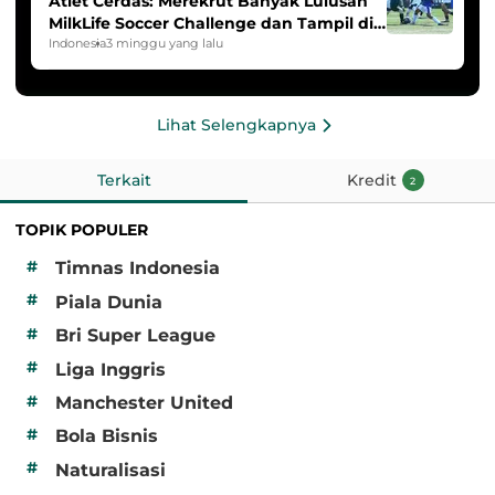
Atlet Cerdas: Merekrut Banyak Lulusan
MilkLife Soccer Challenge dan Tampil di
HYDROPLUS Soccer League
Indonesia
3 minggu yang lalu
Lihat Selengkapnya
Terkait
Kredit
2
TOPIK POPULER
#
Timnas Indonesia
#
Piala Dunia
#
Bri Super League
#
Liga Inggris
#
Manchester United
#
Bola Bisnis
#
Naturalisasi