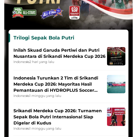
Trilogi Sepak Bola Putri
Inilah Skuad Garuda Pertiwi dan Putri
Nusantara di Srikandi Merdeka Cup 2026
Indonesia
2 hari yang lalu
Indonesia Turunkan 2 Tim di Srikandi
Merdeka Cup 2026: Mayoritas Hasil
Pemantauan di HYDROPLUS Soccer
League
Indonesia
1 minggu yang lalu
Srikandi Merdeka Cup 2026: Turnamen
Sepak Bola Putri Internasional Siap
Digelar di Kudus
Indonesia
1 minggu yang lalu