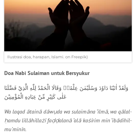
Ilustrasi doa, harapan, Islami. on Freepik)
Doa Nabi Sulaiman untuk Bersyukur
وَلَقَدْ اٰتَيْنَا دَاوٗدَ وَسُلَيْمٰنَ عِلْمًاۗ وَقَالَا الْحَمْدُ لِلّٰهِ الَّذِيْ فَضَّلَنَا
عَلٰى كَثِيْرٍ مِّنْ عِبَادِهِ الْمُؤْمِنِيْنَ
Wa laqad ātainā dāwụda wa sulaimāna ‘ilmā, wa qālal-
ḥamdu lillāhillażī faḍḍalanā ‘alā kaṡīrim min ‘ibādihil-
mu`minīn.