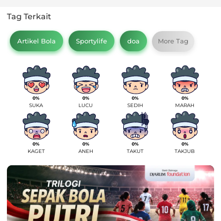
Tag Terkait
Artikel Bola
Sportylife
doa
More Tag
0%
0%
0%
0%
SUKA
LUCU
SEDIH
MARAH
0%
0%
0%
0%
KAGET
ANEH
TAKUT
TAKJUB