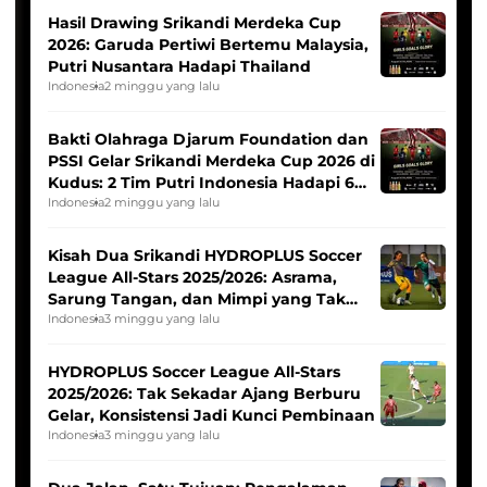
Hasil Drawing Srikandi Merdeka Cup
2026: Garuda Pertiwi Bertemu Malaysia,
Putri Nusantara Hadapi Thailand
Indonesia
2 minggu yang lalu
Bakti Olahraga Djarum Foundation dan
PSSI Gelar Srikandi Merdeka Cup 2026 di
Kudus: 2 Tim Putri Indonesia Hadapi 6
Tim Asia
Indonesia
2 minggu yang lalu
Kisah Dua Srikandi HYDROPLUS Soccer
League All-Stars 2025/2026: Asrama,
Sarung Tangan, dan Mimpi yang Tak
Pernah Padam
Indonesia
3 minggu yang lalu
HYDROPLUS Soccer League All-Stars
2025/2026: Tak Sekadar Ajang Berburu
Gelar, Konsistensi Jadi Kunci Pembinaan
Indonesia
3 minggu yang lalu