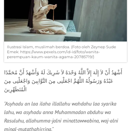
Ilustrasi Islam, muslimah berdoa. (Foto oleh Zeynep Sude
Emek: https://www.pexels.com/id-id/foto/wanita-
perempuan-kaum-wanita-agama-20785719/)
أَشْهَدُ أَنْ لاَ إِلَهَ إِلاَّ اللَّهُ وَحْدَهُ لاَ شَرِيكَ لَهُ وَأَشْهَدُ أَنَّ مُحَمَّدًا
عَبْدُهُ وَرَسُولُهُ اللَّهُمَّ اجْعَلْنِى مِنَ التَّوَّابِينَ وَاجْعَلْنِى مِنَ
الْمُتَطَهِّرِينَ
"Asyhadu an laa ilaha illallahu wahdahu laa syarika
lahu, wa asyhadu anna Muhammadan abduhu wa
Rasuluhu, allahumma-jalni minattawwabina, waj-alni
minal-mutathahirrina."