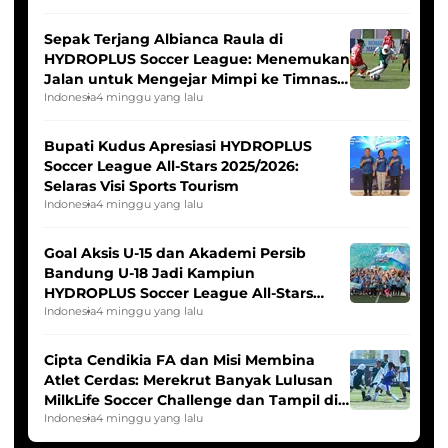
Sepak Terjang Albianca Raula di
HYDROPLUS Soccer League: Menemukan
Jalan untuk Mengejar Mimpi ke Timnas
Indonesia Putri
Indonesia
4 minggu yang lalu
Bupati Kudus Apresiasi HYDROPLUS
Soccer League All-Stars 2025/2026:
Selaras Visi Sports Tourism
Indonesia
4 minggu yang lalu
Goal Aksis U-15 dan Akademi Persib
Bandung U-18 Jadi Kampiun
HYDROPLUS Soccer League All-Stars
2025/2026
Indonesia
4 minggu yang lalu
Cipta Cendikia FA dan Misi Membina
Atlet Cerdas: Merekrut Banyak Lulusan
MilkLife Soccer Challenge dan Tampil di
HYDROPLUS Soccer League
Indonesia
4 minggu yang lalu