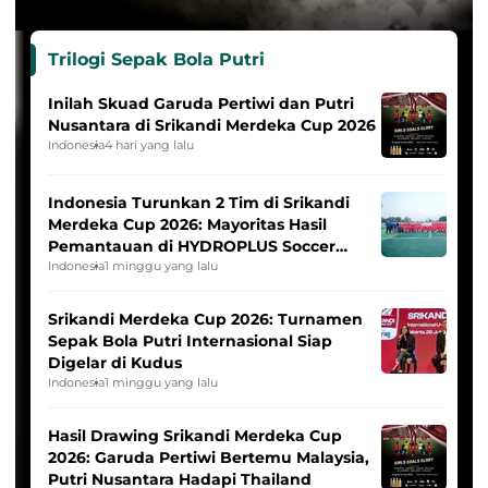
Trilogi Sepak Bola Putri
Inilah Skuad Garuda Pertiwi dan Putri
Nusantara di Srikandi Merdeka Cup 2026
Indonesia
4 hari yang lalu
Indonesia Turunkan 2 Tim di Srikandi
Merdeka Cup 2026: Mayoritas Hasil
Pemantauan di HYDROPLUS Soccer
League
Indonesia
1 minggu yang lalu
Srikandi Merdeka Cup 2026: Turnamen
Sepak Bola Putri Internasional Siap
Digelar di Kudus
Indonesia
1 minggu yang lalu
Hasil Drawing Srikandi Merdeka Cup
2026: Garuda Pertiwi Bertemu Malaysia,
Putri Nusantara Hadapi Thailand