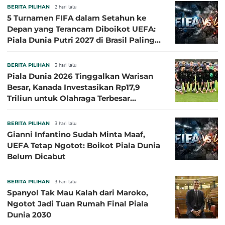
BERITA PILIHAN
2 hari lalu
5 Turnamen FIFA dalam Setahun ke
Depan yang Terancam Diboikot UEFA:
Piala Dunia Putri 2027 di Brasil Paling
Besar
BERITA PILIHAN
3 hari lalu
Piala Dunia 2026 Tinggalkan Warisan
Besar, Kanada Investasikan Rp17,9
Triliun untuk Olahraga Terbesar
Sepanjang Sejarah
BERITA PILIHAN
3 hari lalu
Gianni Infantino Sudah Minta Maaf,
UEFA Tetap Ngotot: Boikot Piala Dunia
Belum Dicabut
BERITA PILIHAN
3 hari lalu
Spanyol Tak Mau Kalah dari Maroko,
Ngotot Jadi Tuan Rumah Final Piala
Dunia 2030