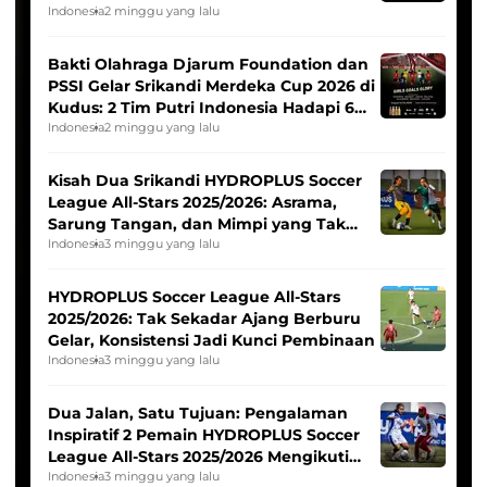
Indonesia
2 minggu yang lalu
Bakti Olahraga Djarum Foundation dan
PSSI Gelar Srikandi Merdeka Cup 2026 di
Kudus: 2 Tim Putri Indonesia Hadapi 6
Tim Asia
Indonesia
2 minggu yang lalu
Kisah Dua Srikandi HYDROPLUS Soccer
League All-Stars 2025/2026: Asrama,
Sarung Tangan, dan Mimpi yang Tak
Pernah Padam
Indonesia
3 minggu yang lalu
HYDROPLUS Soccer League All-Stars
2025/2026: Tak Sekadar Ajang Berburu
Gelar, Konsistensi Jadi Kunci Pembinaan
Indonesia
3 minggu yang lalu
Dua Jalan, Satu Tujuan: Pengalaman
Inspiratif 2 Pemain HYDROPLUS Soccer
League All-Stars 2025/2026 Mengikuti
Seleksi Timnas Indonesia Putri
Indonesia
3 minggu yang lalu