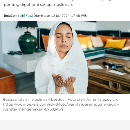
penting dipahami setiap muslimah.
BolaCom |
Alfi Yuda
Diterbitkan 12 Juli 2024, 17:40 WIB
Ilustrasi Islam, muslimah berdoa. (Foto oleh Anna Tarazevich:
https://www.pexels.com/id-id/foto/wanita-perempuan-kaum-
wanita-mengenakan-8758343/)