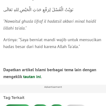
نَوَيْتُ الْغُسْلَ لِرَفْعِ حَدَثِ الْحَيْضِ ِللهِ تَعَالَى
"Nawaitul ghusla lifraf il hadatsil akbari minal haidil
lillahi ta'ala."
Artinya: "Saya berniat mandi wajib untuk mensucikan
hadas besar dari haid karena Allah Ta'ala."
Dapatkan artikel Islami berbagai tema lain dengan
mengeklik
tautan ini
.
Advertisement
Tag Terkait