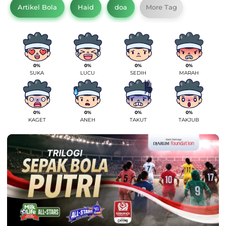
Artikel Bola
Haid
doa
More Tag
0%
0%
0%
0%
SUKA
LUCU
SEDIH
MARAH
0%
0%
0%
0%
KAGET
ANEH
TAKUT
TAKJUB