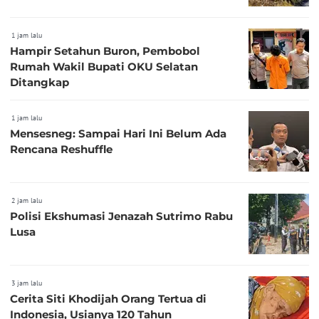
1 jam lalu
Hampir Setahun Buron, Pembobol
Rumah Wakil Bupati OKU Selatan
Ditangkap
1 jam lalu
Mensesneg: Sampai Hari Ini Belum Ada
Rencana Reshuffle
2 jam lalu
Polisi Ekshumasi Jenazah Sutrimo Rabu
Lusa
3 jam lalu
Cerita Siti Khodijah Orang Tertua di
Indonesia, Usianya 120 Tahun