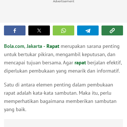
Advertisement
Bola.com, Jakarta -
Rapat
merupakan sarana penting
untuk bertukar pikiran, mengambil keputusan, dan
mencapai tujuan bersama. Agar
rapat
berjalan efektif,
diperlukan pembukaan yang menarik dan informatif.
Satu di antara elemen penting dalam pembukaan
rapat adalah kata-kata sambutan. Maka itu, perlu
memperhatikan bagaimana memberikan sambutan
yang baik.