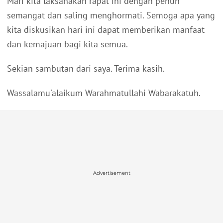
Mari kita laksanakan rapat ini dengan penuh
semangat dan saling menghormati. Semoga apa yang
kita diskusikan hari ini dapat memberikan manfaat
dan kemajuan bagi kita semua.
Sekian sambutan dari saya. Terima kasih.
Wassalamu'alaikum Warahmatullahi Wabarakatuh.
Advertisement