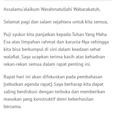
Assalamu'alaikum Warahmatullahi Wabarakatuh,
Selamat pagi dan salam sejahtera untuk kita semua,
Puji syukur kita panjatkan kepada Tuhan Yang Maha
Esa atas limpahan rahmat dan karunia-Nya sehingga
kita bisa berkumpul di sini dalam keadaan sehat
walafiat. Saya ucapkan terima kasih atas kehadiran
rekan-rekan semua dalam rapat penting ini.
Rapat hari ini akan difokuskan pada pembahasan
[sebutkan agenda rapat]. Saya berharap kita dapat
saling berdiskusi dengan terbuka dan memberikan
masukan yang konstruktif demi keberhasilan
bersama.