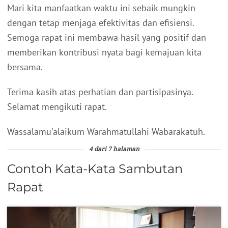
Mari kita manfaatkan waktu ini sebaik mungkin
dengan tetap menjaga efektivitas dan efisiensi.
Semoga rapat ini membawa hasil yang positif dan
memberikan kontribusi nyata bagi kemajuan kita
bersama.
Terima kasih atas perhatian dan partisipasinya.
Selamat mengikuti rapat.
Wassalamu'alaikum Warahmatullahi Wabarakatuh.
4 dari 7 halaman
Contoh Kata-Kata Sambutan
Rapat