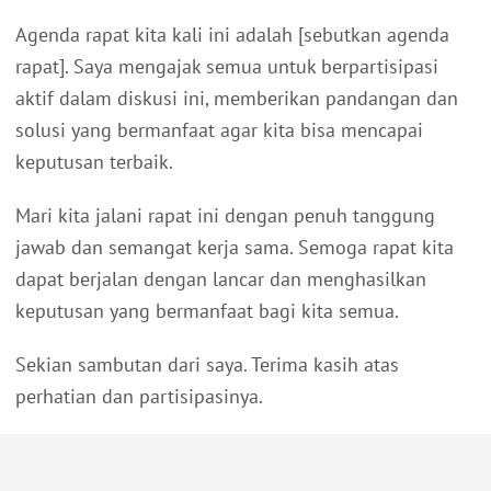
Agenda rapat kita kali ini adalah [sebutkan agenda
rapat]. Saya mengajak semua untuk berpartisipasi
aktif dalam diskusi ini, memberikan pandangan dan
solusi yang bermanfaat agar kita bisa mencapai
keputusan terbaik.
Mari kita jalani rapat ini dengan penuh tanggung
jawab dan semangat kerja sama. Semoga rapat kita
dapat berjalan dengan lancar dan menghasilkan
keputusan yang bermanfaat bagi kita semua.
Sekian sambutan dari saya. Terima kasih atas
perhatian dan partisipasinya.