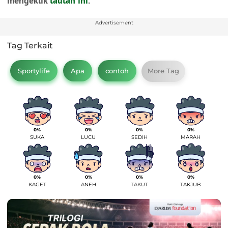
mengeklik
tautan ini
.
Advertisement
Tag Terkait
Sportylife
Apa
contoh
More Tag
0%
0%
0%
0%
SUKA
LUCU
SEDIH
MARAH
0%
0%
0%
0%
KAGET
ANEH
TAKUT
TAKJUB