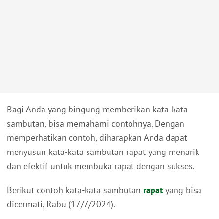
Bagi Anda yang bingung memberikan kata-kata
sambutan, bisa memahami contohnya. Dengan
memperhatikan contoh, diharapkan Anda dapat
menyusun kata-kata sambutan rapat yang menarik
dan efektif untuk membuka rapat dengan sukses.
Berikut contoh kata-kata sambutan
rapat
yang bisa
dicermati, Rabu (17/7/2024).