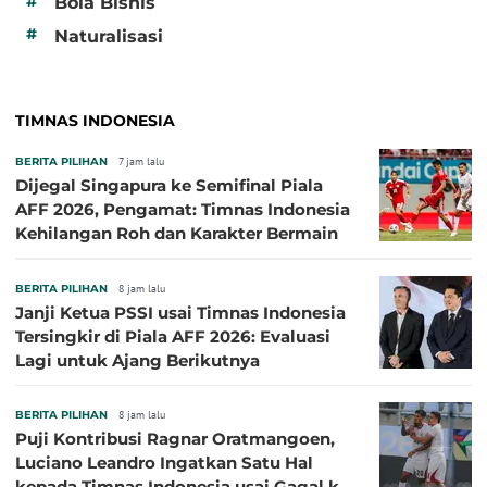
#
Bola Bisnis
#
Naturalisasi
TIMNAS INDONESIA
BERITA PILIHAN
7 jam lalu
Dijegal Singapura ke Semifinal Piala
AFF 2026, Pengamat: Timnas Indonesia
Kehilangan Roh dan Karakter Bermain
BERITA PILIHAN
8 jam lalu
Janji Ketua PSSI usai Timnas Indonesia
Tersingkir di Piala AFF 2026: Evaluasi
Lagi untuk Ajang Berikutnya
BERITA PILIHAN
8 jam lalu
Puji Kontribusi Ragnar Oratmangoen,
Luciano Leandro Ingatkan Satu Hal
kepada Timnas Indonesia usai Gagal ke