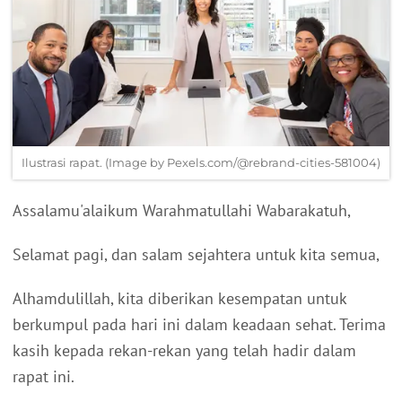
Ilustrasi rapat. (Image by Pexels.com/@rebrand-cities-581004)
Assalamu'alaikum Warahmatullahi Wabarakatuh,
Selamat pagi, dan salam sejahtera untuk kita semua,
Alhamdulillah, kita diberikan kesempatan untuk
berkumpul pada hari ini dalam keadaan sehat. Terima
kasih kepada rekan-rekan yang telah hadir dalam
rapat ini.