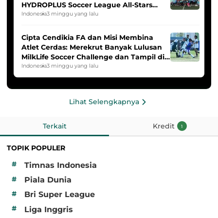
HYDROPLUS Soccer League All-Stars
2025/2026
Indonesia
3 minggu yang lalu
Cipta Cendikia FA dan Misi Membina
Atlet Cerdas: Merekrut Banyak Lulusan
MilkLife Soccer Challenge dan Tampil di
HYDROPLUS Soccer League
Indonesia
3 minggu yang lalu
Lihat Selengkapnya
Terkait
Kredit
1
TOPIK POPULER
#
Timnas Indonesia
#
Piala Dunia
#
Bri Super League
#
Liga Inggris