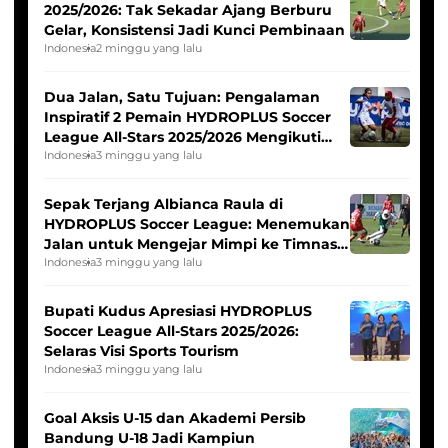
2025/2026: Tak Sekadar Ajang Berburu
Gelar, Konsistensi Jadi Kunci Pembinaan
Indonesia
2 minggu yang lalu
Dua Jalan, Satu Tujuan: Pengalaman
Inspiratif 2 Pemain HYDROPLUS Soccer
League All-Stars 2025/2026 Mengikuti
Seleksi Timnas Indonesia Putri
Indonesia
3 minggu yang lalu
Sepak Terjang Albianca Raula di
HYDROPLUS Soccer League: Menemukan
Jalan untuk Mengejar Mimpi ke Timnas
Indonesia Putri
Indonesia
3 minggu yang lalu
Bupati Kudus Apresiasi HYDROPLUS
Soccer League All-Stars 2025/2026:
Selaras Visi Sports Tourism
Indonesia
3 minggu yang lalu
Goal Aksis U-15 dan Akademi Persib
Bandung U-18 Jadi Kampiun