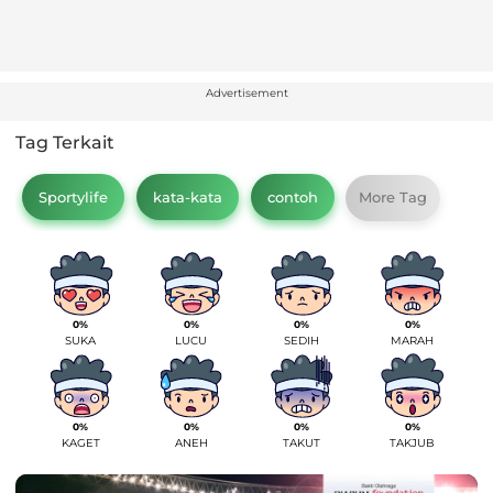
Advertisement
Tag Terkait
Sportylife
kata-kata
contoh
More Tag
0%
0%
0%
0%
SUKA
LUCU
SEDIH
MARAH
0%
0%
0%
0%
KAGET
ANEH
TAKUT
TAKJUB