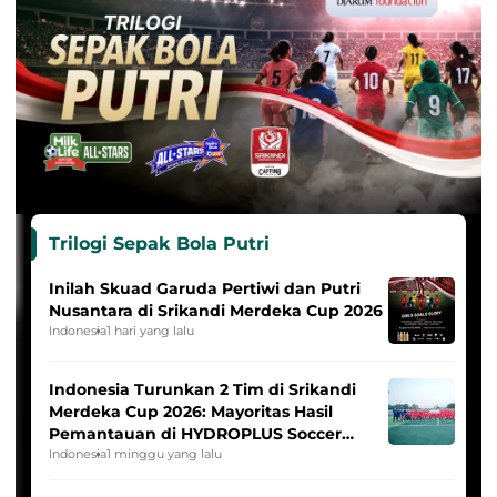
Trilogi Sepak Bola Putri
Inilah Skuad Garuda Pertiwi dan Putri
Nusantara di Srikandi Merdeka Cup 2026
Indonesia
1 hari yang lalu
Indonesia Turunkan 2 Tim di Srikandi
Merdeka Cup 2026: Mayoritas Hasil
Pemantauan di HYDROPLUS Soccer
League
Indonesia
1 minggu yang lalu