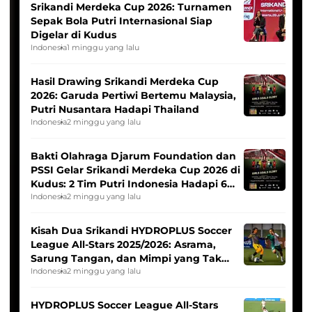
Srikandi Merdeka Cup 2026: Turnamen
Sepak Bola Putri Internasional Siap
Digelar di Kudus
Indonesia
1 minggu yang lalu
Hasil Drawing Srikandi Merdeka Cup
2026: Garuda Pertiwi Bertemu Malaysia,
Putri Nusantara Hadapi Thailand
Indonesia
2 minggu yang lalu
Bakti Olahraga Djarum Foundation dan
PSSI Gelar Srikandi Merdeka Cup 2026 di
Kudus: 2 Tim Putri Indonesia Hadapi 6
Tim Asia
Indonesia
2 minggu yang lalu
Kisah Dua Srikandi HYDROPLUS Soccer
League All-Stars 2025/2026: Asrama,
Sarung Tangan, dan Mimpi yang Tak
Pernah Padam
Indonesia
2 minggu yang lalu
HYDROPLUS Soccer League All-Stars