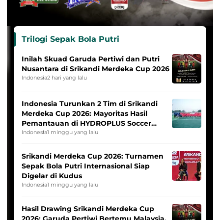
Trilogi Sepak Bola Putri
Inilah Skuad Garuda Pertiwi dan Putri
Nusantara di Srikandi Merdeka Cup 2026
Indonesia
2 hari yang lalu
Indonesia Turunkan 2 Tim di Srikandi
Merdeka Cup 2026: Mayoritas Hasil
Pemantauan di HYDROPLUS Soccer
League
Indonesia
1 minggu yang lalu
Srikandi Merdeka Cup 2026: Turnamen
Sepak Bola Putri Internasional Siap
Digelar di Kudus
Indonesia
1 minggu yang lalu
Hasil Drawing Srikandi Merdeka Cup
2026: Garuda Pertiwi Bertemu Malaysia,