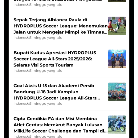
Seleksi Timnas Indonesia Putri
Indonesia
3 minggu yang lalu
Sepak Terjang Albianca Raula di
HYDROPLUS Soccer League: Menemukan
Jalan untuk Mengejar Mimpi ke Timnas
Indonesia Putri
Indonesia
3 minggu yang lalu
Bupati Kudus Apresiasi HYDROPLUS
Soccer League All-Stars 2025/2026:
Selaras Visi Sports Tourism
Indonesia
3 minggu yang lalu
Goal Aksis U-15 dan Akademi Persib
Bandung U-18 Jadi Kampiun
HYDROPLUS Soccer League All-Stars
2025/2026
Indonesia
3 minggu yang lalu
Cipta Cendikia FA dan Misi Membina
Atlet Cerdas: Merekrut Banyak Lulusan
MilkLife Soccer Challenge dan Tampil di
HYDROPLUS Soccer League
Indonesia
3 minggu yang lalu