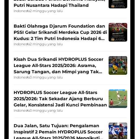
Putri Nusantara Hadapi Thailand
Indonesia
2 minggu yang lalu
Bakti Olahraga Djarum Foundation dan
PSSI Gelar Srikandi Merdeka Cup 2026 di
Kudus: 2 Tim Putri Indonesia Hadapi 6
Tim Asia
Indonesia
2 minggu yang lalu
Kisah Dua Srikandi HYDROPLUS Soccer
League All-Stars 2025/2026: Asrama,
Sarung Tangan, dan Mimpi yang Tak
Pernah Padam
Indonesia
3 minggu yang lalu
HYDROPLUS Soccer League All-Stars
2025/2026: Tak Sekadar Ajang Berburu
Gelar, Konsistensi Jadi Kunci Pembinaan
Indonesia
3 minggu yang lalu
Dua Jalan, Satu Tujuan: Pengalaman
Inspiratif 2 Pemain HYDROPLUS Soccer
League All-Stars 2025/2026 Mengikuti