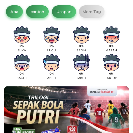
Apa
contoh
Ucapan
More Tag
0%
0%
0%
0%
SUKA
LUCU
SEDIH
MARAH
0%
0%
0%
0%
KAGET
ANEH
TAKUT
TAKJUB