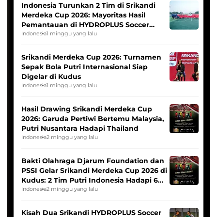
Indonesia Turunkan 2 Tim di Srikandi
Merdeka Cup 2026: Mayoritas Hasil
Pemantauan di HYDROPLUS Soccer
League
Indonesia
1 minggu yang lalu
Srikandi Merdeka Cup 2026: Turnamen
Sepak Bola Putri Internasional Siap
Digelar di Kudus
Indonesia
1 minggu yang lalu
Hasil Drawing Srikandi Merdeka Cup
2026: Garuda Pertiwi Bertemu Malaysia,
Putri Nusantara Hadapi Thailand
Indonesia
2 minggu yang lalu
Bakti Olahraga Djarum Foundation dan
PSSI Gelar Srikandi Merdeka Cup 2026 di
Kudus: 2 Tim Putri Indonesia Hadapi 6
Tim Asia
Indonesia
2 minggu yang lalu
Kisah Dua Srikandi HYDROPLUS Soccer