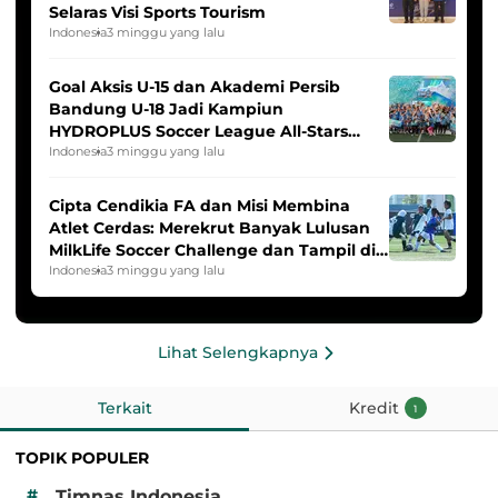
Selaras Visi Sports Tourism
Indonesia
3 minggu yang lalu
Goal Aksis U-15 dan Akademi Persib
Bandung U-18 Jadi Kampiun
HYDROPLUS Soccer League All-Stars
2025/2026
Indonesia
3 minggu yang lalu
Cipta Cendikia FA dan Misi Membina
Atlet Cerdas: Merekrut Banyak Lulusan
MilkLife Soccer Challenge dan Tampil di
HYDROPLUS Soccer League
Indonesia
3 minggu yang lalu
Lihat Selengkapnya
Terkait
Kredit
1
TOPIK POPULER
#
Timnas Indonesia