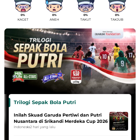
0%
0%
0%
0%
KAGET
ANEH
TAKUT
TAKJUB
Trilogi Sepak Bola Putri
Inilah Skuad Garuda Pertiwi dan Putri
Nusantara di Srikandi Merdeka Cup 2026
Indonesia
2 hari yang lalu