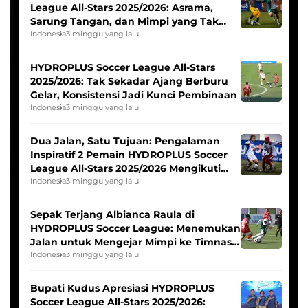
League All-Stars 2025/2026: Asrama,
Sarung Tangan, dan Mimpi yang Tak
Pernah Padam
Indonesia
3 minggu yang lalu
HYDROPLUS Soccer League All-Stars
2025/2026: Tak Sekadar Ajang Berburu
Gelar, Konsistensi Jadi Kunci Pembinaan
Indonesia
3 minggu yang lalu
Dua Jalan, Satu Tujuan: Pengalaman
Inspiratif 2 Pemain HYDROPLUS Soccer
League All-Stars 2025/2026 Mengikuti
Seleksi Timnas Indonesia Putri
Indonesia
3 minggu yang lalu
Sepak Terjang Albianca Raula di
HYDROPLUS Soccer League: Menemukan
Jalan untuk Mengejar Mimpi ke Timnas
Indonesia Putri
Indonesia
3 minggu yang lalu
Bupati Kudus Apresiasi HYDROPLUS
Soccer League All-Stars 2025/2026: