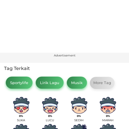
Advertisement
Tag Terkait
Sportylife
Lirik Lagu
Musik
More Tag
0%
0%
0%
0%
SUKA
LUCU
SEDIH
MARAH