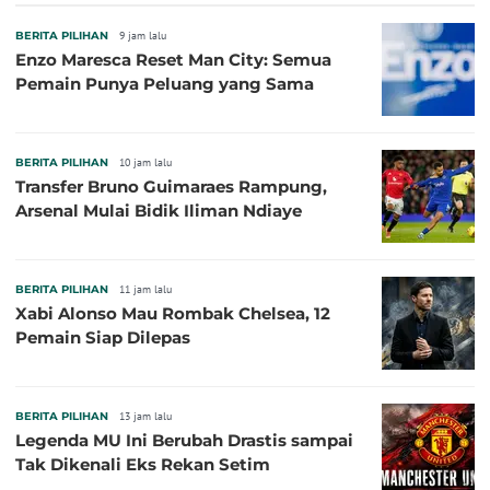
BERITA PILIHAN
9 jam lalu
Enzo Maresca Reset Man City: Semua
Pemain Punya Peluang yang Sama
BERITA PILIHAN
10 jam lalu
Transfer Bruno Guimaraes Rampung,
Arsenal Mulai Bidik Iliman Ndiaye
BERITA PILIHAN
11 jam lalu
Xabi Alonso Mau Rombak Chelsea, 12
Pemain Siap Dilepas
BERITA PILIHAN
13 jam lalu
Legenda MU Ini Berubah Drastis sampai
Tak Dikenali Eks Rekan Setim