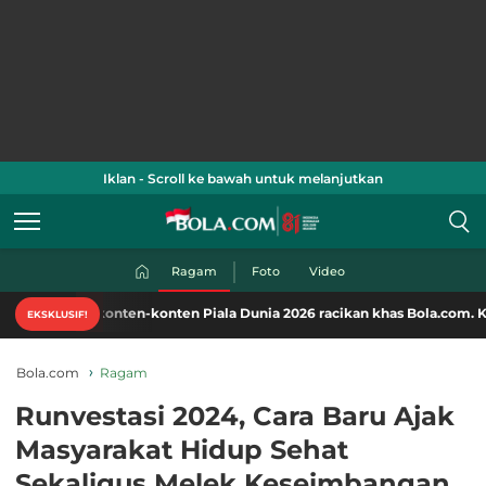
Iklan - Scroll ke bawah untuk melanjutkan
Ragam
Foto
Video
konten-konten Piala Dunia 2026 racikan khas Bola.com. Klik di sini!
EKSKLUSIF!
Bola.com
Ragam
Runvestasi 2024, Cara Baru Ajak
Masyarakat Hidup Sehat
Sekaligus Melek Keseimbangan