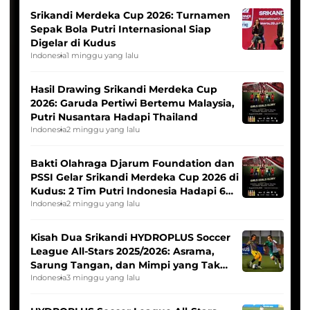
Srikandi Merdeka Cup 2026: Turnamen
Sepak Bola Putri Internasional Siap
Digelar di Kudus
Indonesia
1 minggu yang lalu
Hasil Drawing Srikandi Merdeka Cup
2026: Garuda Pertiwi Bertemu Malaysia,
Putri Nusantara Hadapi Thailand
Indonesia
2 minggu yang lalu
Bakti Olahraga Djarum Foundation dan
PSSI Gelar Srikandi Merdeka Cup 2026 di
Kudus: 2 Tim Putri Indonesia Hadapi 6
Tim Asia
Indonesia
2 minggu yang lalu
Kisah Dua Srikandi HYDROPLUS Soccer
League All-Stars 2025/2026: Asrama,
Sarung Tangan, dan Mimpi yang Tak
Pernah Padam
Indonesia
3 minggu yang lalu