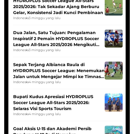
HYDROPLUS Soccer League All-Stars
2025/2026: Tak Sekadar Ajang Berburu
Gelar, Konsistensi Jadi Kunci Pembinaan
Indonesia
3 minggu yang lalu
Dua Jalan, Satu Tujuan: Pengalaman
Inspiratif 2 Pemain HYDROPLUS Soccer
League All-Stars 2025/2026 Mengikuti
Seleksi Timnas Indonesia Putri
Indonesia
3 minggu yang lalu
Sepak Terjang Albianca Raula di
HYDROPLUS Soccer League: Menemukan
Jalan untuk Mengejar Mimpi ke Timnas
Indonesia Putri
Indonesia
4 minggu yang lalu
Bupati Kudus Apresiasi HYDROPLUS
Soccer League All-Stars 2025/2026:
Selaras Visi Sports Tourism
Indonesia
4 minggu yang lalu
Goal Aksis U-15 dan Akademi Persib