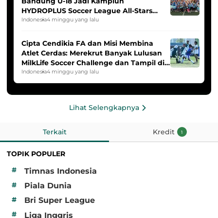
Bandung U-18 Jadi Kampiun
HYDROPLUS Soccer League All-Stars
2025/2026
Indonesia
4 minggu yang lalu
Cipta Cendikia FA dan Misi Membina
Atlet Cerdas: Merekrut Banyak Lulusan
MilkLife Soccer Challenge dan Tampil di
HYDROPLUS Soccer League
Indonesia
4 minggu yang lalu
Lihat Selengkapnya
Terkait
Kredit
1
TOPIK POPULER
#
Timnas Indonesia
#
Piala Dunia
#
Bri Super League
#
Liga Inggris