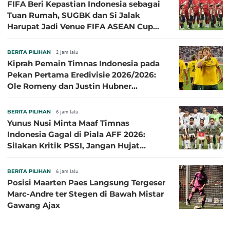
FIFA Beri Kepastian Indonesia sebagai
Tuan Rumah, SUGBK dan Si Jalak
Harupat Jadi Venue FIFA ASEAN Cup
2026
BERITA PILIHAN
2 jam lalu
Kiprah Pemain Timnas Indonesia pada
Pekan Pertama Eredivisie 2026/2026:
Ole Romeny dan Justin Hubner
Cemerlang
BERITA PILIHAN
6 jam lalu
Yunus Nusi Minta Maaf Timnas
Indonesia Gagal di Piala AFF 2026:
Silakan Kritik PSSI, Jangan Hujat
Pemain dan Pelatih
BERITA PILIHAN
6 jam lalu
Posisi Maarten Paes Langsung Tergeser
Marc-Andre ter Stegen di Bawah Mistar
Gawang Ajax