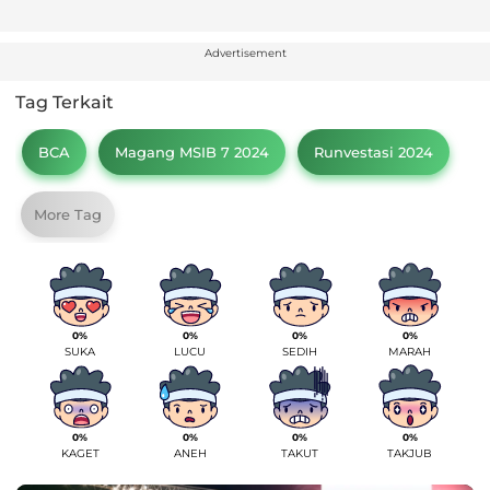
Advertisement
Tag Terkait
BCA
Magang MSIB 7 2024
Runvestasi 2024
More Tag
0%
0%
0%
0%
SUKA
LUCU
SEDIH
MARAH
0%
0%
0%
0%
KAGET
ANEH
TAKUT
TAKJUB