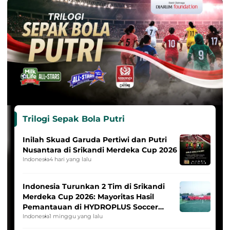
Trilogi Sepak Bola Putri
Inilah Skuad Garuda Pertiwi dan Putri
Nusantara di Srikandi Merdeka Cup 2026
Indonesia
4 hari yang lalu
Indonesia Turunkan 2 Tim di Srikandi
Merdeka Cup 2026: Mayoritas Hasil
Pemantauan di HYDROPLUS Soccer
League
Indonesia
1 minggu yang lalu