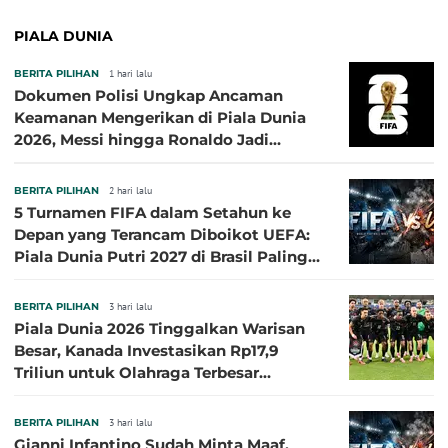
PIALA DUNIA
BERITA PILIHAN
1 hari lalu
Dokumen Polisi Ungkap Ancaman
Keamanan Mengerikan di Piala Dunia
2026, Messi hingga Ronaldo Jadi
Sasaran
BERITA PILIHAN
2 hari lalu
5 Turnamen FIFA dalam Setahun ke
Depan yang Terancam Diboikot UEFA:
Piala Dunia Putri 2027 di Brasil Paling
Besar
BERITA PILIHAN
3 hari lalu
Piala Dunia 2026 Tinggalkan Warisan
Besar, Kanada Investasikan Rp17,9
Triliun untuk Olahraga Terbesar
Sepanjang Sejarah
BERITA PILIHAN
3 hari lalu
Gianni Infantino Sudah Minta Maaf,