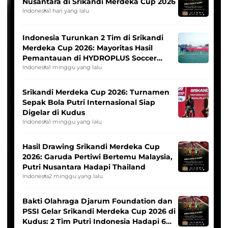
Nusantara di Srikandi Merdeka Cup 2026
Indonesia
1 hari yang lalu
Indonesia Turunkan 2 Tim di Srikandi
Merdeka Cup 2026: Mayoritas Hasil
Pemantauan di HYDROPLUS Soccer
League
Indonesia
1 minggu yang lalu
Srikandi Merdeka Cup 2026: Turnamen
Sepak Bola Putri Internasional Siap
Digelar di Kudus
Indonesia
1 minggu yang lalu
Hasil Drawing Srikandi Merdeka Cup
2026: Garuda Pertiwi Bertemu Malaysia,
Putri Nusantara Hadapi Thailand
Indonesia
2 minggu yang lalu
Bakti Olahraga Djarum Foundation dan
PSSI Gelar Srikandi Merdeka Cup 2026 di
Kudus: 2 Tim Putri Indonesia Hadapi 6