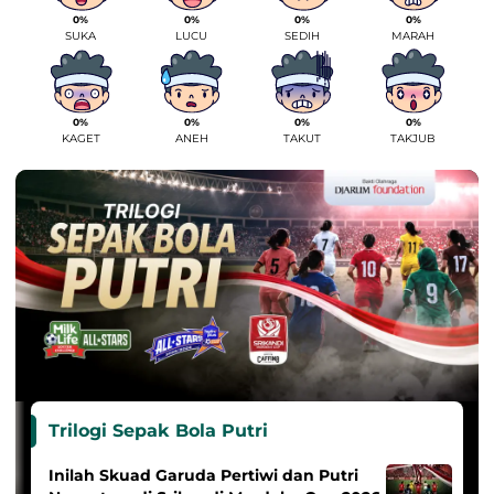
0%
0%
0%
0%
SUKA
LUCU
SEDIH
MARAH
0%
0%
0%
0%
KAGET
ANEH
TAKUT
TAKJUB
Trilogi Sepak Bola Putri
Inilah Skuad Garuda Pertiwi dan Putri