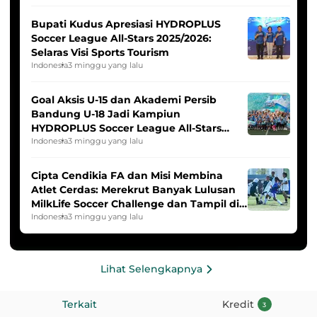
Bupati Kudus Apresiasi HYDROPLUS
Soccer League All-Stars 2025/2026:
Selaras Visi Sports Tourism
Indonesia
3 minggu yang lalu
Goal Aksis U-15 dan Akademi Persib
Bandung U-18 Jadi Kampiun
HYDROPLUS Soccer League All-Stars
2025/2026
Indonesia
3 minggu yang lalu
Cipta Cendikia FA dan Misi Membina
Atlet Cerdas: Merekrut Banyak Lulusan
MilkLife Soccer Challenge dan Tampil di
HYDROPLUS Soccer League
Indonesia
3 minggu yang lalu
Lihat Selengkapnya
Terkait
Kredit
3