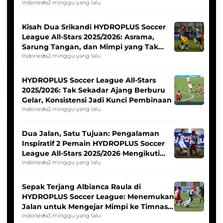
Tim Asia
Indonesia
2 minggu yang lalu
Kisah Dua Srikandi HYDROPLUS Soccer
League All-Stars 2025/2026: Asrama,
Sarung Tangan, dan Mimpi yang Tak
Pernah Padam
Indonesia
2 minggu yang lalu
HYDROPLUS Soccer League All-Stars
2025/2026: Tak Sekadar Ajang Berburu
Gelar, Konsistensi Jadi Kunci Pembinaan
Indonesia
2 minggu yang lalu
Dua Jalan, Satu Tujuan: Pengalaman
Inspiratif 2 Pemain HYDROPLUS Soccer
League All-Stars 2025/2026 Mengikuti
Seleksi Timnas Indonesia Putri
Indonesia
2 minggu yang lalu
Sepak Terjang Albianca Raula di
HYDROPLUS Soccer League: Menemukan
Jalan untuk Mengejar Mimpi ke Timnas
Indonesia Putri
Indonesia
3 minggu yang lalu