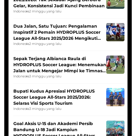
Gelar, Konsistensi Jadi Kunci Pembinaan
Indonesia
2 minggu yang lalu
Dua Jalan, Satu Tujuan: Pengalaman
Inspiratif 2 Pemain HYDROPLUS Soccer
League All-Stars 2025/2026 Mengikuti
Seleksi Timnas Indonesia Putri
Indonesia
2 minggu yang lalu
Sepak Terjang Albianca Raula di
HYDROPLUS Soccer League: Menemukan
Jalan untuk Mengejar Mimpi ke Timnas
Indonesia Putri
Indonesia
3 minggu yang lalu
Bupati Kudus Apresiasi HYDROPLUS
Soccer League All-Stars 2025/2026:
Selaras Visi Sports Tourism
Indonesia
3 minggu yang lalu
Goal Aksis U-15 dan Akademi Persib
Bandung U-18 Jadi Kampiun
HYDROPLUS Soccer League All-Stars