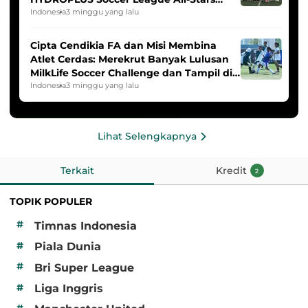
2025/2026
Indonesia
3 minggu yang lalu
Cipta Cendikia FA dan Misi Membina
Atlet Cerdas: Merekrut Banyak Lulusan
MilkLife Soccer Challenge dan Tampil di
HYDROPLUS Soccer League
Indonesia
3 minggu yang lalu
Lihat Selengkapnya
Terkait
Kredit
2
TOPIK POPULER
#
Timnas Indonesia
#
Piala Dunia
#
Bri Super League
#
Liga Inggris
#