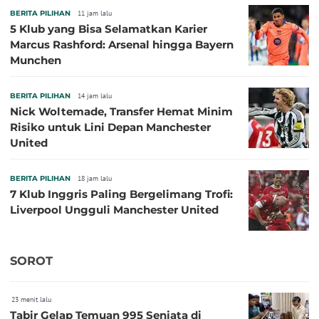
BERITA PILIHAN
11 jam lalu
5 Klub yang Bisa Selamatkan Karier
Marcus Rashford: Arsenal hingga Bayern
Munchen
BERITA PILIHAN
14 jam lalu
Nick Woltemade, Transfer Hemat Minim
Risiko untuk Lini Depan Manchester
United
BERITA PILIHAN
18 jam lalu
7 Klub Inggris Paling Bergelimang Trofi:
Liverpool Ungguli Manchester United
SOROT
23 menit lalu
Tabir Gelap Temuan 995 Senjata di