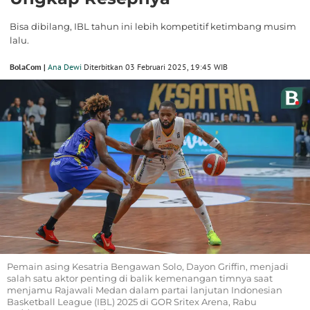
Bisa dibilang, IBL tahun ini lebih kompetitif ketimbang musim
lalu.
BolaCom |
Ana Dewi
Diterbitkan 03 Februari 2025, 19:45 WIB
Pemain asing Kesatria Bengawan Solo, Dayon Griffin, menjadi
salah satu aktor penting di balik kemenangan timnya saat
menjamu Rajawali Medan dalam partai lanjutan Indonesian
Basketball League (IBL) 2025 di GOR Sritex Arena, Rabu