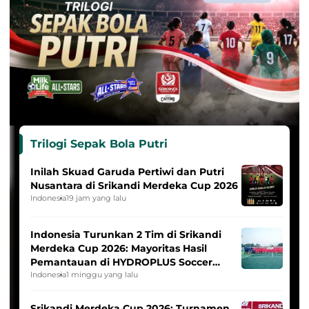
Trilogi Sepak Bola Putri
Inilah Skuad Garuda Pertiwi dan Putri
Nusantara di Srikandi Merdeka Cup 2026
Indonesia
19 jam yang lalu
Indonesia Turunkan 2 Tim di Srikandi
Merdeka Cup 2026: Mayoritas Hasil
Pemantauan di HYDROPLUS Soccer
League
Indonesia
1 minggu yang lalu
Srikandi Merdeka Cup 2026: Turnamen