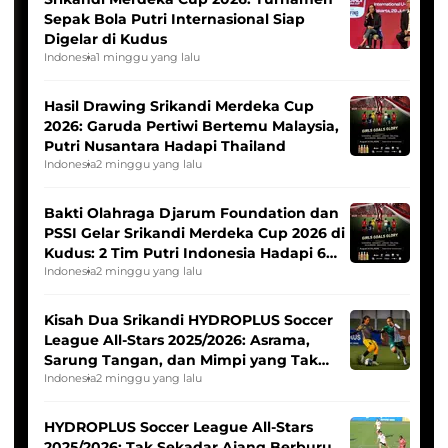
Sepak Bola Putri Internasional Siap
Digelar di Kudus
Indonesia
1 minggu yang lalu
Hasil Drawing Srikandi Merdeka Cup
2026: Garuda Pertiwi Bertemu Malaysia,
Putri Nusantara Hadapi Thailand
Indonesia
2 minggu yang lalu
Bakti Olahraga Djarum Foundation dan
PSSI Gelar Srikandi Merdeka Cup 2026 di
Kudus: 2 Tim Putri Indonesia Hadapi 6
Tim Asia
Indonesia
2 minggu yang lalu
Kisah Dua Srikandi HYDROPLUS Soccer
League All-Stars 2025/2026: Asrama,
Sarung Tangan, dan Mimpi yang Tak
Pernah Padam
Indonesia
2 minggu yang lalu
HYDROPLUS Soccer League All-Stars
2025/2026: Tak Sekadar Ajang Berburu