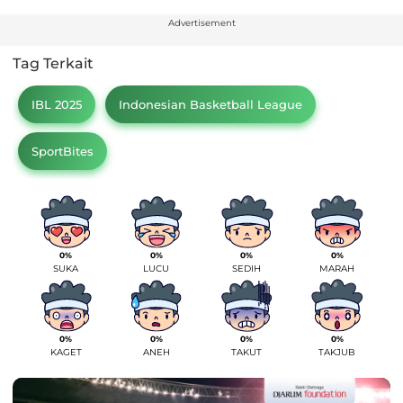
Advertisement
Tag Terkait
IBL 2025
Indonesian Basketball League
SportBites
0%
0%
0%
0%
SUKA
LUCU
SEDIH
MARAH
0%
0%
0%
0%
KAGET
ANEH
TAKUT
TAKJUB