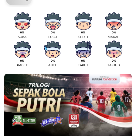
0%
0%
0%
0%
SUKA
LUCU
SEDIH
MARAH
0%
0%
0%
0%
KAGET
ANEH
TAKUT
TAKJUB