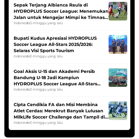
Sepak Terjang Albianca Raula di
HYDROPLUS Soccer League: Menemukan
Jalan untuk Mengejar Mimpi ke Timnas
Indonesia Putri
Indonesia
3 minggu yang lalu
Bupati Kudus Apresiasi HYDROPLUS
Soccer League All-Stars 2025/2026:
Selaras Visi Sports Tourism
Indonesia
3 minggu yang lalu
Goal Aksis U-15 dan Akademi Persib
Bandung U-18 Jadi Kampiun
HYDROPLUS Soccer League All-Stars
2025/2026
Indonesia
3 minggu yang lalu
Cipta Cendikia FA dan Misi Membina
Atlet Cerdas: Merekrut Banyak Lulusan
MilkLife Soccer Challenge dan Tampil di
HYDROPLUS Soccer League
Indonesia
3 minggu yang lalu