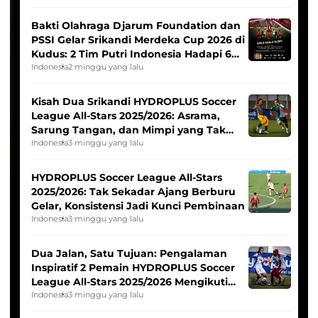
Bakti Olahraga Djarum Foundation dan
PSSI Gelar Srikandi Merdeka Cup 2026 di
Kudus: 2 Tim Putri Indonesia Hadapi 6
Tim Asia
Indonesia
2 minggu yang lalu
Kisah Dua Srikandi HYDROPLUS Soccer
League All-Stars 2025/2026: Asrama,
Sarung Tangan, dan Mimpi yang Tak
Pernah Padam
Indonesia
3 minggu yang lalu
HYDROPLUS Soccer League All-Stars
2025/2026: Tak Sekadar Ajang Berburu
Gelar, Konsistensi Jadi Kunci Pembinaan
Indonesia
3 minggu yang lalu
Dua Jalan, Satu Tujuan: Pengalaman
Inspiratif 2 Pemain HYDROPLUS Soccer
League All-Stars 2025/2026 Mengikuti
Seleksi Timnas Indonesia Putri
Indonesia
3 minggu yang lalu