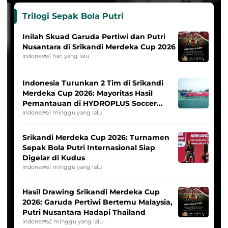
Trilogi Sepak Bola Putri
Inilah Skuad Garuda Pertiwi dan Putri
Nusantara di Srikandi Merdeka Cup 2026
Indonesia
1 hari yang lalu
Indonesia Turunkan 2 Tim di Srikandi
Merdeka Cup 2026: Mayoritas Hasil
Pemantauan di HYDROPLUS Soccer
League
Indonesia
1 minggu yang lalu
Srikandi Merdeka Cup 2026: Turnamen
Sepak Bola Putri Internasional Siap
Digelar di Kudus
Indonesia
1 minggu yang lalu
Hasil Drawing Srikandi Merdeka Cup
2026: Garuda Pertiwi Bertemu Malaysia,
Putri Nusantara Hadapi Thailand
Indonesia
2 minggu yang lalu