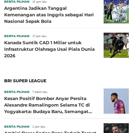
BERITA PILIHAN
15 jam lalu
Argentina Jadikan Tanggal
Kemenangan atas Inggris sebagai Hari
Nasional Sepak Bola
BERITA PILIHAN
17 jam lalu
Kanada Suntik CAD 1 Miliar untuk
Infrastruktur Olahraga Usai Piala Dunia
2026
BRI SUPER LEAGUE
BERITA PILIHAN
7 menit lalu
Kesan Positif Bomber Anyar Persita
Alexandre Ramalingom Selama TC di
Yogyakarta: Budaya Baru, Semangat
Baru!
BERITA PILIHAN
2 jam lalu