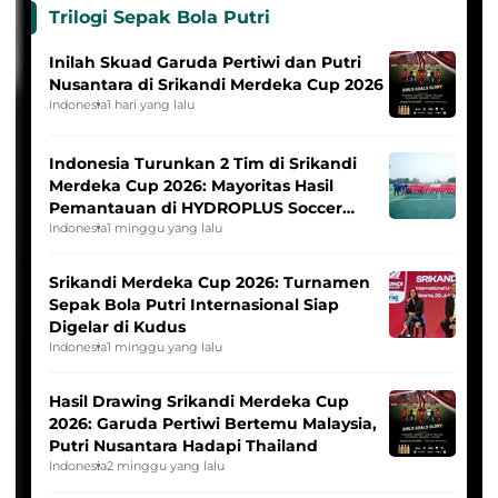
Trilogi Sepak Bola Putri
Inilah Skuad Garuda Pertiwi dan Putri
Nusantara di Srikandi Merdeka Cup 2026
Indonesia
1 hari yang lalu
Indonesia Turunkan 2 Tim di Srikandi
Merdeka Cup 2026: Mayoritas Hasil
Pemantauan di HYDROPLUS Soccer
League
Indonesia
1 minggu yang lalu
Srikandi Merdeka Cup 2026: Turnamen
Sepak Bola Putri Internasional Siap
Digelar di Kudus
Indonesia
1 minggu yang lalu
Hasil Drawing Srikandi Merdeka Cup
2026: Garuda Pertiwi Bertemu Malaysia,
Putri Nusantara Hadapi Thailand
Indonesia
2 minggu yang lalu