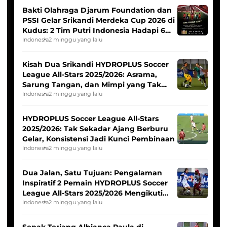
Bakti Olahraga Djarum Foundation dan
PSSI Gelar Srikandi Merdeka Cup 2026 di
Kudus: 2 Tim Putri Indonesia Hadapi 6
Tim Asia
Indonesia
2 minggu yang lalu
Kisah Dua Srikandi HYDROPLUS Soccer
League All-Stars 2025/2026: Asrama,
Sarung Tangan, dan Mimpi yang Tak
Pernah Padam
Indonesia
2 minggu yang lalu
HYDROPLUS Soccer League All-Stars
2025/2026: Tak Sekadar Ajang Berburu
Gelar, Konsistensi Jadi Kunci Pembinaan
Indonesia
2 minggu yang lalu
Dua Jalan, Satu Tujuan: Pengalaman
Inspiratif 2 Pemain HYDROPLUS Soccer
League All-Stars 2025/2026 Mengikuti
Seleksi Timnas Indonesia Putri
Indonesia
2 minggu yang lalu
Sepak Terjang Albianca Raula di