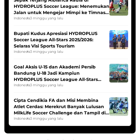
HYDROPLUS Soccer League: Menemukan
Jalan untuk Mengejar Mimpi ke Timnas
Indonesia Putri
Indonesia
3 minggu yang lalu
Bupati Kudus Apresiasi HYDROPLUS
Soccer League All-Stars 2025/2026:
Selaras Visi Sports Tourism
Indonesia
3 minggu yang lalu
Goal Aksis U-15 dan Akademi Persib
Bandung U-18 Jadi Kampiun
HYDROPLUS Soccer League All-Stars
2025/2026
Indonesia
3 minggu yang lalu
Cipta Cendikia FA dan Misi Membina
Atlet Cerdas: Merekrut Banyak Lulusan
MilkLife Soccer Challenge dan Tampil di
HYDROPLUS Soccer League
Indonesia
3 minggu yang lalu