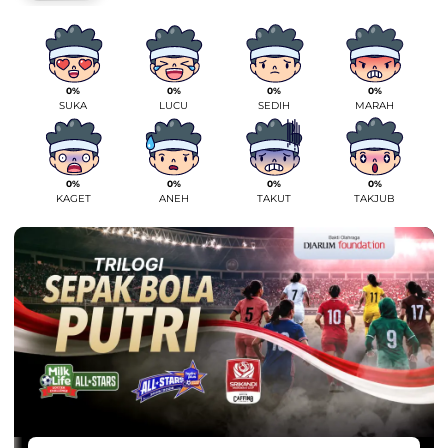
0%
0%
0%
0%
SUKA
LUCU
SEDIH
MARAH
0%
0%
0%
0%
KAGET
ANEH
TAKUT
TAKJUB