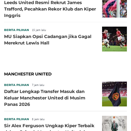
Leeds United Resmi Rekrut James
Trafford, Pecahkan Rekor Klub dan Kiper
Inggris
BERITA PILIHAN
15 jam lalu
MU Siapkan Opsi Cadangan jika Gagal
Merekrut Lewis Hall
MANCHESTER UNITED
BERITA PILIHAN
7 jam lalu
Daftar Lengkap Transfer Masuk dan
Keluar Manchester United di Musim
Panas 2026
BERITA PILIHAN
8 jam lalu
Sir Alex Ferguson Ungkap Kiper Terbaik