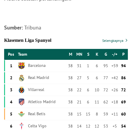
Sumber:
Tribuna