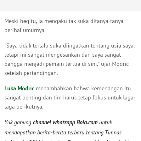
Meski begitu, ia mengaku tak suka ditanya-tanya
perihal umurnya.
"Saya tidak terlalu suka diingatkan tentang usia saya,
tetapi ini sangat mengesankan dan saya sangat
bangga menjadi pemain tertua di sini," ujar Modric
setelah pertandingan.
Luka Modric
menambahkan bahwa kemenangan itu
sangat penting dan tim harus tetap fokus untuk laga-
laga berikutnya.
Yuk gabung
channel whatsapp Bola.com
untuk
mendapatkan berita-berita terbaru tentang Timnas