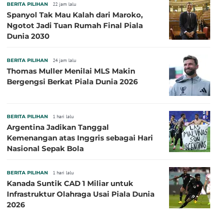
BERITA PILIHAN
22 jam lalu
Spanyol Tak Mau Kalah dari Maroko,
Ngotot Jadi Tuan Rumah Final Piala
Dunia 2030
BERITA PILIHAN
24 jam lalu
Thomas Muller Menilai MLS Makin
Bergengsi Berkat Piala Dunia 2026
BERITA PILIHAN
1 hari lalu
Argentina Jadikan Tanggal
Kemenangan atas Inggris sebagai Hari
Nasional Sepak Bola
BERITA PILIHAN
1 hari lalu
Kanada Suntik CAD 1 Miliar untuk
Infrastruktur Olahraga Usai Piala Dunia
2026