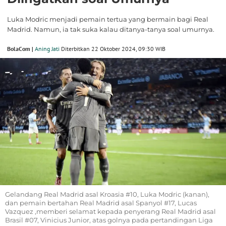
Luka Modric menjadi pemain tertua yang bermain bagi Real
Madrid. Namun, ia tak suka kalau ditanya-tanya soal umurnya.
BolaCom |
Aning Jati
Diterbitkan 22 Oktober 2024, 09:30 WIB
Gelandang Real Madrid asal Kroasia #10, Luka Modric (kanan),
dan pemain bertahan Real Madrid asal Spanyol #17, Lucas
Vazquez ,memberi selamat kepada penyerang Real Madrid asal
Brasil #07, Vinicius Junior, atas golnya pada pertandingan Liga