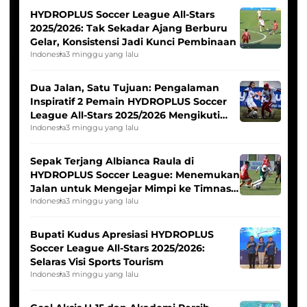
HYDROPLUS Soccer League All-Stars
2025/2026: Tak Sekadar Ajang Berburu
Gelar, Konsistensi Jadi Kunci Pembinaan
Indonesia
3 minggu yang lalu
Dua Jalan, Satu Tujuan: Pengalaman
Inspiratif 2 Pemain HYDROPLUS Soccer
League All-Stars 2025/2026 Mengikuti
Seleksi Timnas Indonesia Putri
Indonesia
3 minggu yang lalu
Sepak Terjang Albianca Raula di
HYDROPLUS Soccer League: Menemukan
Jalan untuk Mengejar Mimpi ke Timnas
Indonesia Putri
Indonesia
3 minggu yang lalu
Bupati Kudus Apresiasi HYDROPLUS
Soccer League All-Stars 2025/2026:
Selaras Visi Sports Tourism
Indonesia
3 minggu yang lalu