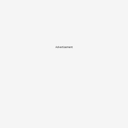
Advertisement