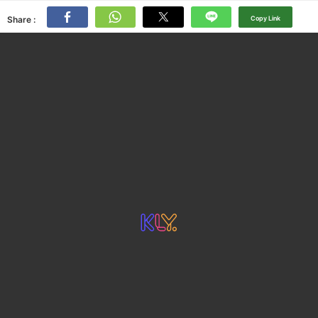
Share :
Copy Link