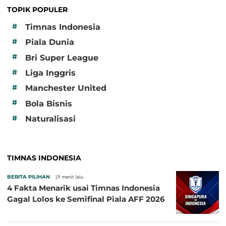
TOPIK POPULER
#
Timnas Indonesia
#
Piala Dunia
#
Bri Super League
#
Liga Inggris
#
Manchester United
#
Bola Bisnis
#
Naturalisasi
TIMNAS INDONESIA
BERITA PILIHAN
19 menit lalu
4 Fakta Menarik usai Timnas Indonesia
Gagal Lolos ke Semifinal Piala AFF 2026