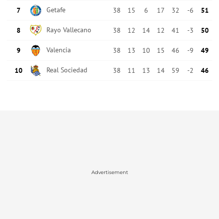
Advertisement