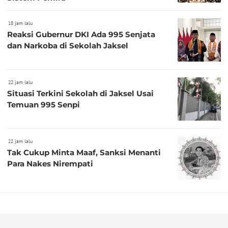
18 jam lalu
Reaksi Gubernur DKI Ada 995 Senjata
dan Narkoba di Sekolah Jaksel
22 jam lalu
Situasi Terkini Sekolah di Jaksel Usai
Temuan 995 Senpi
22 jam lalu
Tak Cukup Minta Maaf, Sanksi Menanti
Para Nakes Nirempati