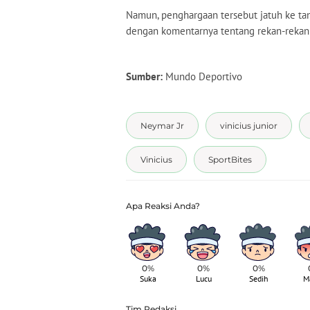
Namun, penghargaan tersebut jatuh ke tang
dengan komentarnya tentang rekan-rekan p
Sumber:
Mundo Deportivo
Neymar Jr
vinicius junior
Vinicius
SportBites
0%
0%
0%
Suka
Lucu
Sedih
M
Tim Redaksi