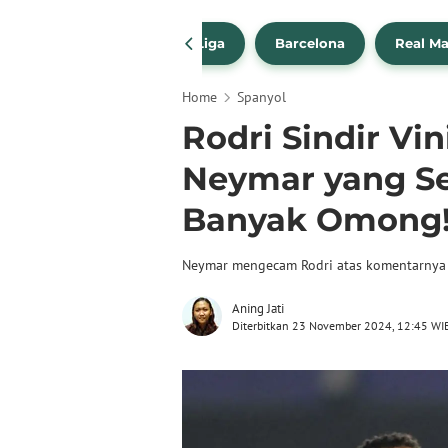
a Transfer Pemain
La Liga
Barcelona
Real Ma
Home
Spanyol
Rodri Sindir Vin
Neymar yang Se
Banyak Omong
Neymar mengecam Rodri atas komentarnya t
Aning Jati
Diterbitkan 23 November 2024, 12:45 WI