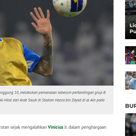
Li
Pu
Ba
r punggung 10, melakukan pemanasan sebelum pertandingan grup B
l-Hilal dari Arab Saudi di Stadion Hazza bin Zayed di al-Ain pada
BU
rotan sejak mengalahkan
Vinicius
Jr. dalam penghargaan