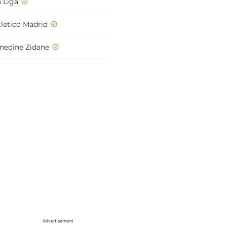
a Liga
tletico Madrid
inedine Zidane
Advertisement