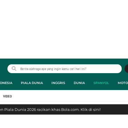
ONESIA
PIALA DUNIA
INGGRIS
DUNIA
SPANYOL
MOTO
VIDEO
 Piala Dunia 2026 racikan khas Bola.com. Klik di sini!