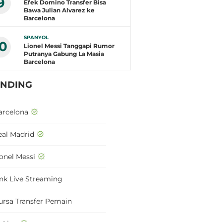
9
Efek Domino Transfer Bisa
Bawa Julian Alvarez ke
Barcelona
SPANYOL
10
Lionel Messi Tanggapi Rumor
Putranya Gabung La Masia
Barcelona
ENDING
arcelona
eal Madrid
ionel Messi
ink Live Streaming
ursa Transfer Pemain