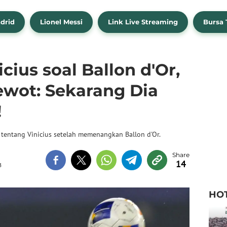
drid
Lionel Messi
Link Live Streaming
Bursa 
icius soal Ballon d'Or,
wot: Sekarang Dia
!
entang Vinicius setelah memenangkan Ballon d'Or.
14
B
HO