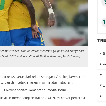
TR
etimnya Vinicius Junior setelah mencetak gol pembuka timnya dari
#
B
ala Dunia 2022 melawan Chile di Stadion Maracana, Rio de Janeiro,
#
R
#
L
cu reaksi keras dari rekan senegara Vinicius, Neymar Jr.
etujuan dan ketaksenangannya melalui Instagram.
#
L
 tulis Neymar dalam komentar di media sosial.
#
B
us akan memenangkan Ballon d'Or 2024 berkat performa