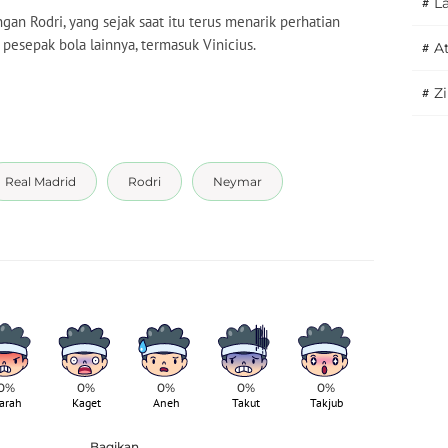
#
L
an Rodri, yang sejak saat itu terus menarik perhatian
esepak bola lainnya, termasuk Vinicius.
#
A
#
Z
Real Madrid
Rodri
Neymar
0%
0%
0%
0%
0%
arah
Kaget
Aneh
Takut
Takjub
Bagikan