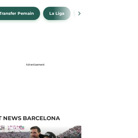
Transfer Pemain
La Liga
Barcelona
Real Madr
Advertisement
T NEWS BARCELONA