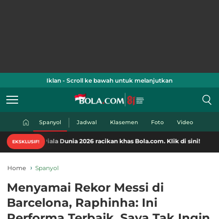
Iklan - Scroll ke bawah untuk melanjutkan
Spanyol
Jadwal
Klasemen
Foto
Video
Piala Dunia 2026 racikan khas Bola.com. Klik di sini!
EKSKLUSIF!
Home
Spanyol
Menyamai Rekor Messi di
Barcelona, Raphinha: Ini
Performa Terbaik, Saya Tak Ingin