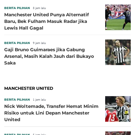
BERITA PILIHAN
8 jam lalu
Manchester United Punya Alternatif
Baru, Bek Fulham Masuk Radar jika
Lewis Hall Gagal
BERITA PILIHAN
9 jam lalu
Gaji Bruno Guimaraes jika Gabung
Arsenal, Masih Kalah Jauh dari Bukayo
Saka
MANCHESTER UNITED
BERITA PILIHAN
1 jam lalu
Nick Woltemade, Transfer Hemat Minim
Risiko untuk Lini Depan Manchester
United
BERITA PILIHAN
5 jam lalu