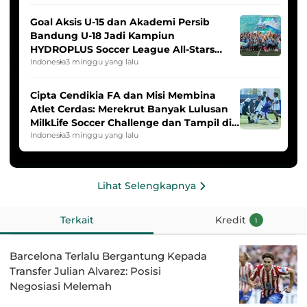
Goal Aksis U-15 dan Akademi Persib
Bandung U-18 Jadi Kampiun
HYDROPLUS Soccer League All-Stars
2025/2026
Indonesia
3 minggu yang lalu
Cipta Cendikia FA dan Misi Membina
Atlet Cerdas: Merekrut Banyak Lulusan
MilkLife Soccer Challenge dan Tampil di
HYDROPLUS Soccer League
Indonesia
3 minggu yang lalu
Lihat Selengkapnya
Terkait
Kredit
1
Barcelona Terlalu Bergantung Kepada
Transfer Julian Alvarez: Posisi
Negosiasi Melemah