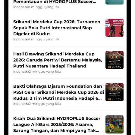
Pemantauan di HYDROPLUS Soccer
League
Indonesia
1 minggu yang lalu
Srikandi Merdeka Cup 2026: Turnamen
Sepak Bola Putri Internasional Siap
Digelar di Kudus
Indonesia
1 minggu yang lalu
Hasil Drawing Srikandi Merdeka Cup
2026: Garuda Pertiwi Bertemu Malaysia,
Putri Nusantara Hadapi Thailand
Indonesia
2 minggu yang lalu
Bakti Olahraga Djarum Foundation dan
PSSI Gelar Srikandi Merdeka Cup 2026 di
Kudus: 2 Tim Putri Indonesia Hadapi 6
Tim Asia
Indonesia
2 minggu yang lalu
Kisah Dua Srikandi HYDROPLUS Soccer
League All-Stars 2025/2026: Asrama,
Sarung Tangan, dan Mimpi yang Tak