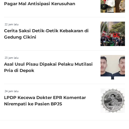
Pagar Mal Antisipasi Kerusuhan
22 jam lalu
Cerita Saksi Detik-Detik Kebakaran di
Gedung Cikini
23 jam lalu
Asal Usul Pisau Dipakai Pelaku Mutilasi
Pria di Depok
24 jam lalu
LPDP Kecewa Dokter EPR Komentar
Nirempati ke Pasien BPJS