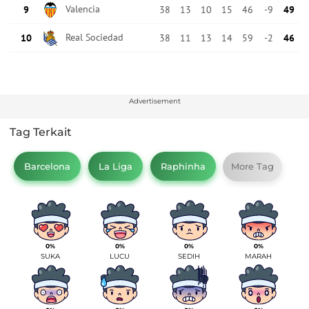
Advertisement
Tag Terkait
Barcelona
La Liga
Raphinha
More Tag
0%
0%
0%
0%
SUKA
LUCU
SEDIH
MARAH