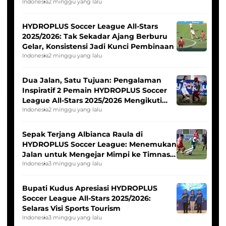
Pernah Padam
Indonesia
2 minggu yang lalu
HYDROPLUS Soccer League All-Stars
2025/2026: Tak Sekadar Ajang Berburu
Gelar, Konsistensi Jadi Kunci Pembinaan
Indonesia
2 minggu yang lalu
Dua Jalan, Satu Tujuan: Pengalaman
Inspiratif 2 Pemain HYDROPLUS Soccer
League All-Stars 2025/2026 Mengikuti
Seleksi Timnas Indonesia Putri
Indonesia
2 minggu yang lalu
Sepak Terjang Albianca Raula di
HYDROPLUS Soccer League: Menemukan
Jalan untuk Mengejar Mimpi ke Timnas
Indonesia Putri
Indonesia
3 minggu yang lalu
Bupati Kudus Apresiasi HYDROPLUS
Soccer League All-Stars 2025/2026:
Selaras Visi Sports Tourism
Indonesia
3 minggu yang lalu