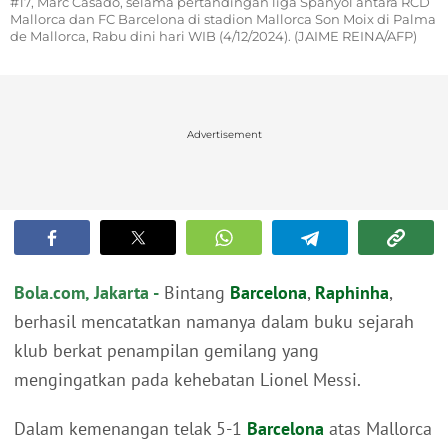
#17, Marc Casado, selama pertandingan liga Spanyol antara RCD
Mallorca dan FC Barcelona di stadion Mallorca Son Moix di Palma
de Mallorca, Rabu dini hari WIB (4/12/2024). (JAIME REINA/AFP)
Advertisement
Bola.com, Jakarta -
Bintang
Barcelona
,
Raphinha
,
berhasil mencatatkan namanya dalam buku sejarah
klub berkat penampilan gemilang yang
mengingatkan pada kehebatan Lionel Messi.
Dalam kemenangan telak 5-1
Barcelona
atas Mallorca